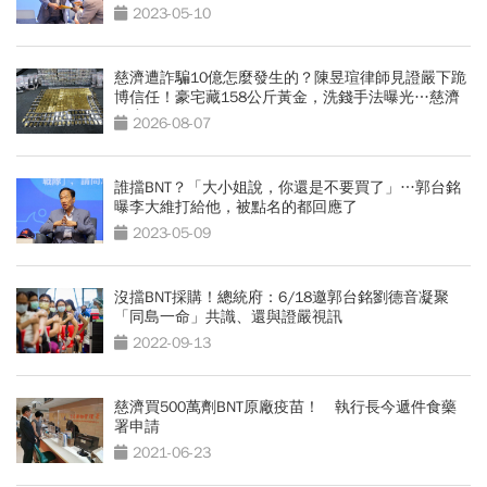
2023-05-10
慈濟遭詐騙10億怎麼發生的？陳昱瑄律師見證嚴下跪
博信任！豪宅藏158公斤黃金，洗錢手法曝光…慈濟
回應了
2026-08-07
誰擋BNT？「大小姐說，你還是不要買了」…郭台銘
曝李大維打給他，被點名的都回應了
2023-05-09
沒擋BNT採購！總統府：6/18邀郭台銘劉德音凝聚
「同島一命」共識、還與證嚴視訊
2022-09-13
慈濟買500萬劑BNT原廠疫苗！ 執行長今遞件食藥
署申請
2021-06-23