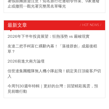
暑假跟團旅遊注意！知名旅行社遭勒令停業、9家遭廢
止或撤照…觀光署完整黑名單曝光
最新文章
/ HOT NEWS /
2026年下半年投資展望：狂熱漲勢 vs 嚴峻現實
友達二把手柯富仁裸辭內幕！「落後群創」成最後稻
草？
2026前進大南方論壇
佳世達集團艦隊無人機小隊起飛！鎖定美日頂級客戶切
入
今周刊30週年特輯｜更好的台灣：回望精彩風雲，預
見前瞻行動