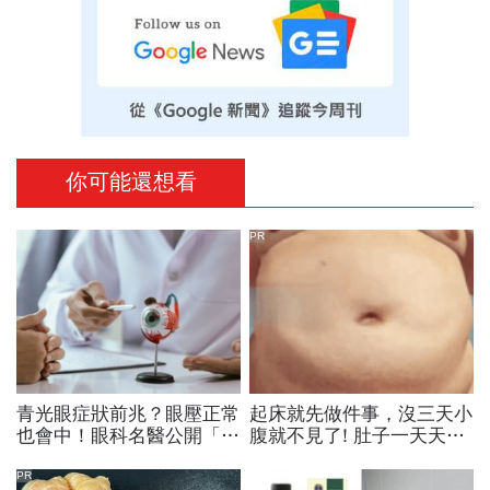
你可能還想看
PR
青光眼症狀前兆？眼壓正常
起床就先做件事，沒三天小
也會中！眼科名醫公開「護
腹就不見了! 肚子一天天變
眼飲食＋自我檢測3步
小！
驟」：三餐多吃「1類食
PR