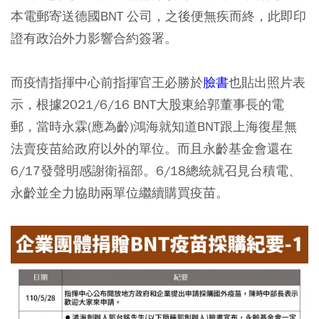
本電郵寄送德國BNT 公司，之後便無疾而終，此即印
證有政治外力影響合約簽署。
而疫情指揮中心前指揮官王必勝於
臉書
也貼出照片表
示，根據2021/6/16 BNT大股東給郭董事長的電
郵，當時永霖(應為齡)鴻海就知道BNT跟上海復星無
法賣疫苗給政府以外的單位。而且永齡基金會還在
6/17發聲明感謝衛福部。6/18總統就召見台積電、
永齡並全力協助兩單位繼續購買疫苗。