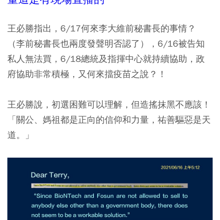
王必勝指出，6/17何來李大維前秘書長的事情？
（李前秘書長也兩度發聲明否認了），6/16被告知
私人無法買，6/18總統及指揮中心就持續協助，政
府協助非常積極，又何來擋疫苗之說？！
王必勝說，初選困難可以理解，但造搖抹黑不應該！
「關公、媽祖都是正向的信仰和力量，祐善驅惡是天
道。」