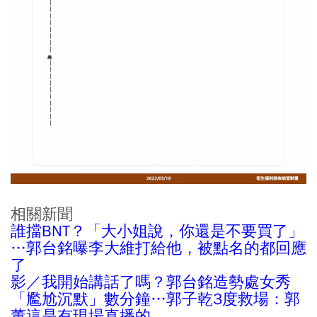
相關新聞
誰擋BNT？「大小姐說，你還是不要買了」
…郭台銘曝李大維打給他，被點名的都回應
了
影／我開始講話了嗎？郭台銘造勢處女秀
「尷尬沉默」數分鐘…郭子乾3度救場：郭
董這是有現場直播的