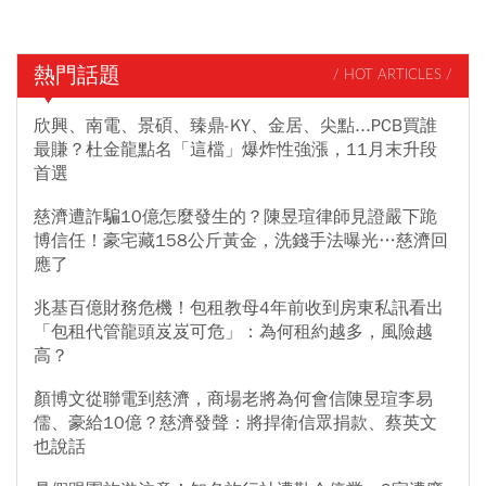
熱門話題
/ HOT ARTICLES /
欣興、南電、景碩、臻鼎-KY、金居、尖點...PCB買誰
最賺？杜金龍點名「這檔」爆炸性強漲，11月末升段
首選
慈濟遭詐騙10億怎麼發生的？陳昱瑄律師見證嚴下跪
博信任！豪宅藏158公斤黃金，洗錢手法曝光…慈濟回
應了
兆基百億財務危機！包租教母4年前收到房東私訊看出
「包租代管龍頭岌岌可危」：為何租約越多，風險越
高？
顏博文從聯電到慈濟，商場老將為何會信陳昱瑄李易
儒、豪給10億？慈濟發聲：將捍衛信眾捐款、蔡英文
也說話