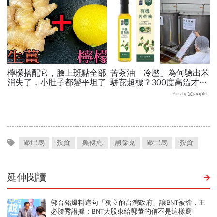
物」護眼
檸檬搭配它，臉上斑點全部
苦茶油「冷壓」為何驗出苯
消失了，小肚子都變平坦了
駢芘超標？300度高溫才大
量形成，哪個環節出問題？
Ads by
顏宗海籲這件事
歐巴馬
投資
黑傑克
黑傑克
歐巴馬
投資
延伸閱讀
郭台銘爆料這句「獨立的台灣政府」讓BNT被擋，王
必勝秀證據：BNT大股東給郭董的信不是這樣寫