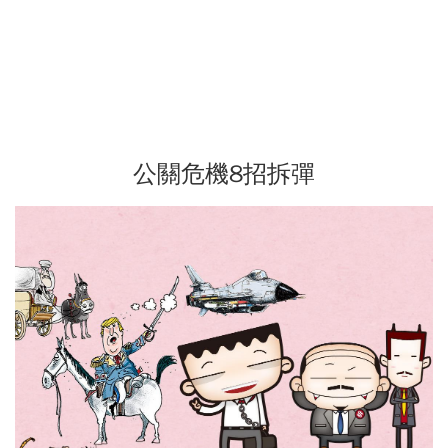
公關危機8招拆彈