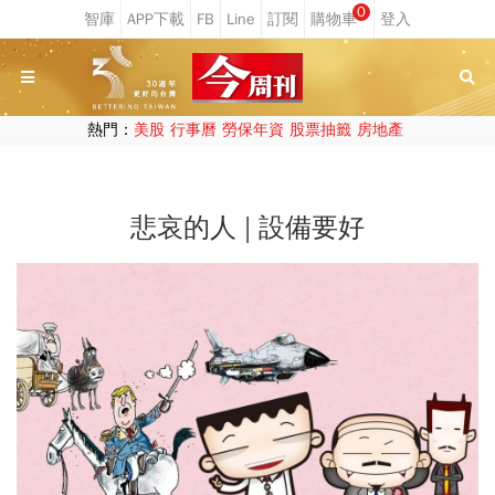
0
熱門：
美股
行事曆
勞保年資
股票抽籤
房地產
悲哀的人 | 設備要好