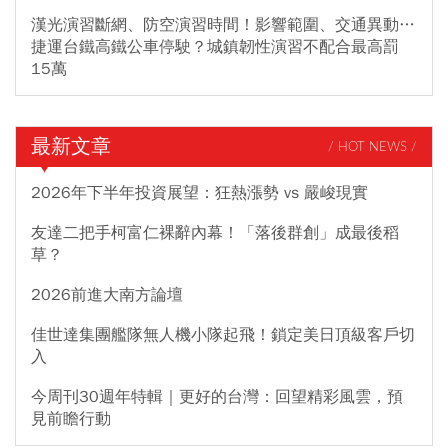
漢光演習斷網、防空演習時間！影響範圍、交通異動…
捷運台鐵高鐵公車停駛？城鎮韌性演習不配合最高罰
15萬
最新文章
/ HOT NEWS /
2026年下半年投資展望：狂熱漲勢 vs 嚴峻現實
友達二把手柯富仁裸辭內幕！「落後群創」成最後稻
草？
2026前進大南方論壇
佳世達集團艦隊無人機小隊起飛！鎖定美日頂級客戶切
入
今周刊30週年特輯｜更好的台灣：回望精彩風雲，預
見前瞻行動