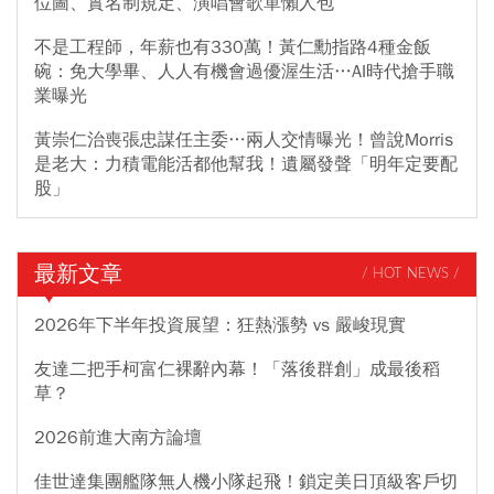
位圖、實名制規定、演唱會歌單懶人包
不是工程師，年薪也有330萬！黃仁勳指路4種金飯
碗：免大學畢、人人有機會過優渥生活…AI時代搶手職
業曝光
黃崇仁治喪張忠謀任主委…兩人交情曝光！曾說Morris
是老大：力積電能活都他幫我！遺屬發聲「明年定要配
股」
最新文章
/ HOT NEWS /
2026年下半年投資展望：狂熱漲勢 vs 嚴峻現實
友達二把手柯富仁裸辭內幕！「落後群創」成最後稻
草？
2026前進大南方論壇
佳世達集團艦隊無人機小隊起飛！鎖定美日頂級客戶切