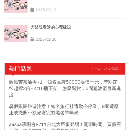
2025-03-12
大醫院看診的心理建設
2025-02-26
熱門話題
/ HOT STORIES /
致癌苦茶油再+1！知名品牌500CC要價千元，苯駢芘
卻超標3倍…216瓶下架、怎麼退貨，5問題油廠最新進
度
暑假跟團旅遊注意！知名旅行社遭勒令停業、9家遭廢
止或撤照…觀光署完整黑名單曝光
aespa演唱會8/11台北大巨蛋登場！開唱時間、票價座