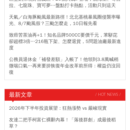
拉、七龍珠、寶可夢…盤點打卡熱點，活動只到這天
天氣／白海豚颱風最新路徑！北北基桃暴風圈侵襲率曝
光、8/7颱風假？三颱怎麼走，10日報先看
致癌苦茶油再+1！知名品牌500CC要價千元，苯駢芘
卻超標3倍…216瓶下架、怎麼退貨，5問題油廠最新進
度
公務員退休金「補發差額」入帳了！他領到3.8萬喊稍
微喘口氣…再來要拚恢復年金改革前所得：權益仍沒回
復
最新文章
/ HOT NEWS /
2026年下半年投資展望：狂熱漲勢 vs 嚴峻現實
友達二把手柯富仁裸辭內幕！「落後群創」成最後稻
草？