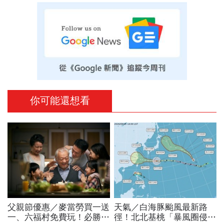
你可能還想看
父親節優惠／麥當勞買一送
天氣／白海豚颱風最新路
一、六福村免費玩！必勝
徑！北北基桃「暴風圈侵襲