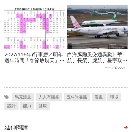
客、肯德基、遊樂園…29
率」誰最高？影響時間拖
家速食餐飲飯店好康必收
長、三颱怎麼走，10日報
先看
2027(116年)行事曆／明年
白海豚颱風交通異動》華
過年時間「春節放幾天」、
航、長榮、虎航、星宇取消
寒假時間暑假日期？連假3
航班：8/6-8/8逾50班次停
Ads by
天以上有9個：請假懶人包
飛沖繩！台鐵高鐵公路管制
不斷更新
馬克漫畫
人人有腰靠
五斗米靠腰
漫畫
職場
設計
能力
健康
延伸閱讀