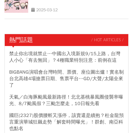
2025-03-12
熱門話題
/ HOT ARTICLES /
禁止你出境就禁止…中國出入境新規9/15上路，台灣
人小心「有去無回」？4種職業特別注意：前例在這
BIGBANG演唱會台灣時間、票價、座位圖出爐！實名制
台北高雄4場搶票日期、售票平台…GD/大聲/太陽全來
了
天氣／白海豚颱風最新路徑！北北基桃暴風圈侵襲率曝
光、8/7颱風假？三颱怎麼走，10日報先看
國巨(2327)股價腰斬又漲停，該賣還是續抱？杜金龍預
言重演華城狂飆走勢「解套時間曝光」！群創、南亞科
也點名