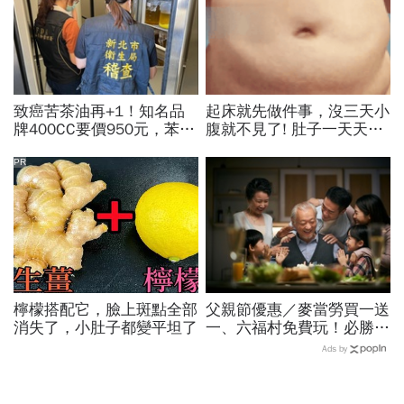
致癌苦茶油再+1！知名品
起床就先做件事，沒三天小
牌400CC要價950元，苯駢
腹就不見了! 肚子一天天變
芘卻超標3倍…賣出131瓶
小！
怎麼退貨？5家問題油廠最
PR
新進度
檸檬搭配它，臉上斑點全部
父親節優惠／麥當勞買一送
消失了，小肚子都變平坦了
一、六福村免費玩！必勝
客、肯德基、遊樂園…29
Ads by
家速食餐飲飯店好康必收