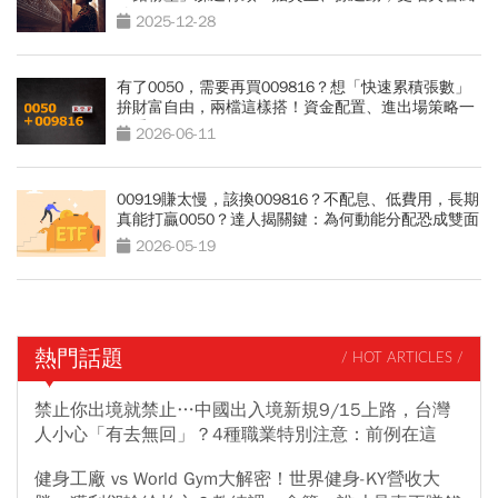
險
2025-12-28
有了0050，需要再買009816？想「快速累積張數」
拚財富自由，兩檔這樣搭！資金配置、進出場策略一
次看
2026-06-11
00919賺太慢，該換009816？不配息、低費用，長期
真能打贏0050？達人揭關鍵：為何動能分配恐成雙面
刃
2026-05-19
熱門話題
/ HOT ARTICLES /
禁止你出境就禁止…中國出入境新規9/15上路，台灣
人小心「有去無回」？4種職業特別注意：前例在這
健身工廠 vs World Gym大解密！世界健身-KY營收大