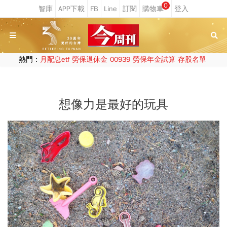
0
熱門：
月配息etf
勞保退休金
00939
勞保年金試算
存股名單
想像力是最好的玩具