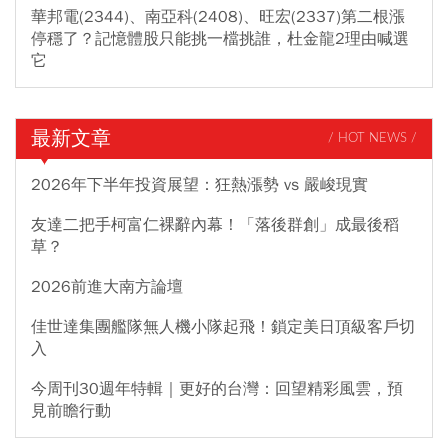
華邦電(2344)、南亞科(2408)、旺宏(2337)第二根漲
停穩了？記憶體股只能挑一檔挑誰，杜金龍2理由喊選
它
最新文章
/ HOT NEWS /
2026年下半年投資展望：狂熱漲勢 vs 嚴峻現實
友達二把手柯富仁裸辭內幕！「落後群創」成最後稻
草？
2026前進大南方論壇
佳世達集團艦隊無人機小隊起飛！鎖定美日頂級客戶切
入
今周刊30週年特輯｜更好的台灣：回望精彩風雲，預
見前瞻行動