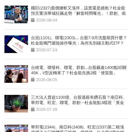
國巨(2327)股價腰斬又漲停，該賣還是續抱？杜金龍
預言重演華城狂飆走勢「解套時間曝光」！群創、南
亞科也點名
2026-08-04
台泥(1101)、聯電(2303)... 台股7-9月洗盤期買什麼？
杜金龍獨門避險操作曝光：為何先別碰主動式ETF？
2026-07-24
台積電、聯發科、聯電、群創...台股飆逾1400點叩關
45K，V型反轉來了？杜金龍先挑2檔「便當股」
2026-08-05
三大法人賣超1100億、台股逃殺有鑽石股？南亞科、
華邦電、旺宏、聯電、群創…杜金龍點3檔迎「黃金
坑」買點
2026-07-28
華邦電(2344)、南亞科(2408)、旺宏(2337)第二根漲