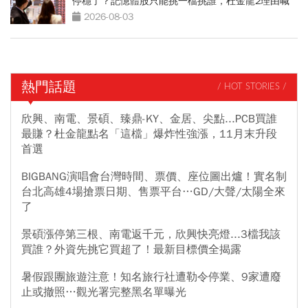
停穩了？記憶體股只能挑一檔挑誰，杜金龍2理由喊
選它
2026-08-03
熱門話題
/ HOT STORIES /
欣興、南電、景碩、臻鼎-KY、金居、尖點...PCB買誰
最賺？杜金龍點名「這檔」爆炸性強漲，11月末升段
首選
BIGBANG演唱會台灣時間、票價、座位圖出爐！實名制
台北高雄4場搶票日期、售票平台…GD/大聲/太陽全來
了
景碩漲停第三根、南電返千元，欣興快亮燈...3檔我該
買誰？外資先挑它買超了！最新目標價全揭露
暑假跟團旅遊注意！知名旅行社遭勒令停業、9家遭廢
止或撤照…觀光署完整黑名單曝光