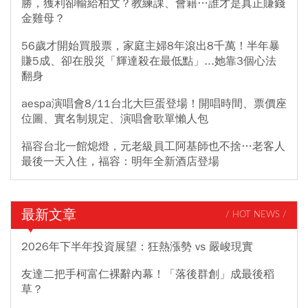
勝，獲利卻輸給柏文？教練課、會籍…誰才是真正賺錢
金雞母？
56歲才開始買股票，家庭主婦8年滾出8千萬！半年暴
賺5成、卻在股災「輝達殺在最低點」...她靠3個心法
翻身
aespa演唱會8/11台北大巨蛋登場！開唱時間、票價座
位圖、實名制規定、演唱會歌單懶人包
福容台北一館熄燈，元老級員工阿基師也不捨…老客人
最後一天入住，福容：明年全新酒店登場
最新文章
/ HOT NEWS /
2026年下半年投資展望：狂熱漲勢 vs 嚴峻現實
友達二把手柯富仁裸辭內幕！「落後群創」成最後稻
草？