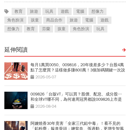
教育
旅遊
玩具
遊戲
電腦
想像力
角色扮演
孩童
商品合作
旅遊
電腦
遊戲
想像力
教育
芬蘭
孩童
角色扮演
玩具
延伸閱讀
每月1萬買0050、009816，20年後差多少？台股4萬
點了怎麼買？這樣做多賺800萬！3個加碼關鍵一次說
清楚
2026-05-07
009826「台版VT」可以買？股價、配息、成分股…
和全球VT哪不同，為何連周冠男都說009826上市是
邁大步？
2026-08-04
阿嬤燒香30年竟害「全家三代鉛中毒」！看不見的
「鉛粉塵」躲進骨頭：嬤貧血、孫過動，更增失智風