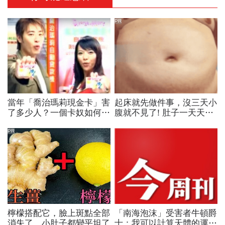
PR
當年「喬治瑪莉現金卡」害
起床就先做件事，沒三天小
了多少人？一個卡奴如何把
腹就不見了! 肚子一天天變
500萬債務變成只還23萬
小！
PR
檸檬搭配它，臉上斑點全部
「南海泡沫」受害者牛頓爵
消失了，小肚子都變平坦了
士：我可以計算天體的運