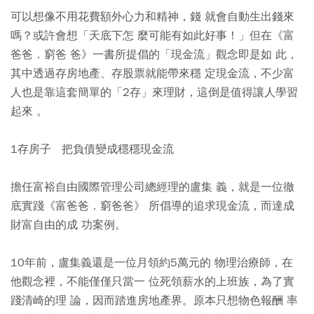
可以想像不用花費額外心力和精神，錢 就會自動生出錢來
嗎？或許會想「天底下怎 麼可能有如此好事！」但在《富
爸爸．窮爸 爸》一書所提倡的「現金流」觀念即是如 此，
其中透過存房地產、存股票就能帶來穩 定現金流，不少富
人也是靠這套簡單的「2存」來理財，這倒是值得讓人學習
起來 。
1存房子 把負債變成穩穩現金流
擔任富裕自由國際管理公司總經理的盧集 義，就是一位徹
底實踐《富爸爸．窮爸爸》 所倡導的追求現金流，而達成
財富自由的成 功案例。
10年前，盧集義還是一位月領約5萬元的 物理治療師，在
他觀念裡，不能僅僅只當一 位死領薪水的上班族，為了實
踐清崎的理 論，因而踏進房地產界。原本只想物色報酬 率