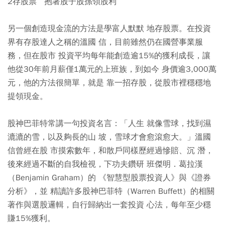
2存股票 抱著股子股孫領股利
另一個創造現金流的方法是學富人默默 地存股票。在投資
界有存股達人之稱的溫國 信，目前雖然仍在國營事業服
務，但在股市 投資平均每年能創造逾15%的獲利成長，讓
他從30年前月薪僅1萬元的上班族，到如今 身價逾3,000萬
元，他的方法很簡單，就是 靠一招存股，從股市裡穩穩地
提領現金。
股神巴菲特常講一句投資名言：「人生 就像雪球，找到濕
漉漉的雪，以及夠長的山 坡，雪球才會愈滾愈大。」溫國
信曾經在股 市摸索數年，和散戶同樣歷經過慘賠、沉 潛，
後來經過不斷的自我檢視，下功夫鑽研 班傑明．葛拉漢
（Benjamin Graham）的 《智慧型股票投資人》與《證券
分析》，並 精讀許多股神巴菲特（Warren Buffett）的相關
著作與選股邏輯，自行歸納出一套投資 心法，每年至少穩
賺15%獲利。