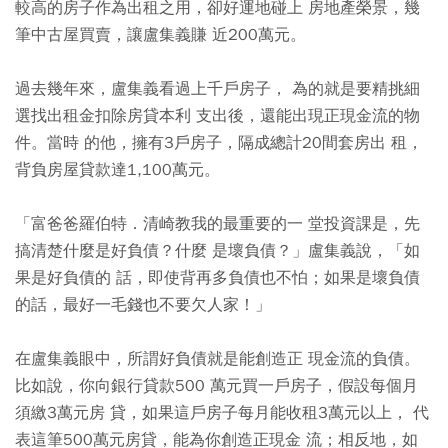
較高的房子作為出租之用，卻好運地碰上 房地產榮景，幾
筆中古屋買賣，讓盧集義賺 近200萬元。
過去幾年來，盧集義看過上千戶房子， 為的就是要精挑細
選找出租金扣除房貸本利 支出後，還能出現正現金流的物
件。當時 的他，擁有3戶房子，隔成總計20間套房出 租，
背負房屋貸款達1,100萬元。
「富爸爸羅伯特．清崎教我的最重要的一 堂投資課是，先
搞清楚什麼是好負債？什麼 是壞負債？」盧集義說，「如
果是好負債的 話，即使背再多負債也不怕；如果是壞負債
的話，最好一毛錢也不要欠人家！」
在盧集義眼中，所謂好負債就是能創造正 現金流的負債。
比如說，你向銀行貸款500 萬元買一戶房子，假設每個月
須繳3萬元房 貸，如果這戶房子每月能收租3萬元以上， 代
表這筆500萬元房貸，能為你創造正現金 流；相反地，如