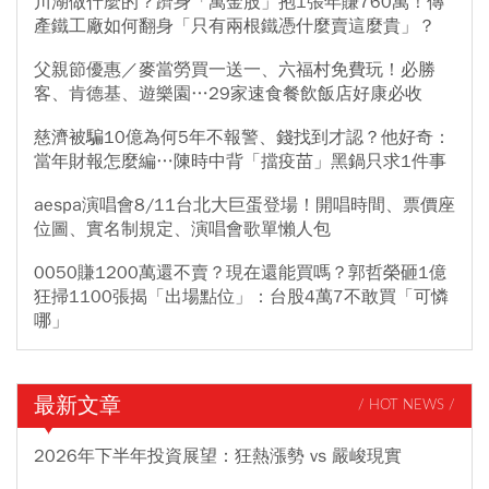
川湖做什麼的？躋身「萬金股」抱1張年賺760萬！傳
產鐵工廠如何翻身「只有兩根鐵憑什麼賣這麼貴」？
父親節優惠／麥當勞買一送一、六福村免費玩！必勝
客、肯德基、遊樂園…29家速食餐飲飯店好康必收
慈濟被騙10億為何5年不報警、錢找到才認？他好奇：
當年財報怎麼編…陳時中背「擋疫苗」黑鍋只求1件事
aespa演唱會8/11台北大巨蛋登場！開唱時間、票價座
位圖、實名制規定、演唱會歌單懶人包
0050賺1200萬還不賣？現在還能買嗎？郭哲榮砸1億
狂掃1100張揭「出場點位」：台股4萬7不敢買「可憐
哪」
最新文章
/ HOT NEWS /
2026年下半年投資展望：狂熱漲勢 vs 嚴峻現實