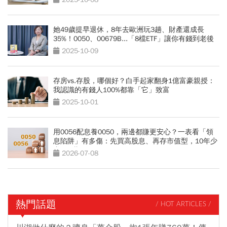
她49歲提早退休，8年去歐洲玩3趟、財產還成長
35%！0050、00679B...「8檔ETF」讓你有錢到老後
2025-10-09
存房vs.存股，哪個好？白手起家翻身1億富豪親授：
我認識的有錢人100%都靠「它」致富
2025-10-01
用0056配息養0050，兩邊都賺更安心？一表看「領
息陷阱」有多傷：先買高股息、再存市值型，10年少
賺330萬
2026-07-08
熱門話題
/ HOT ARTICLES /