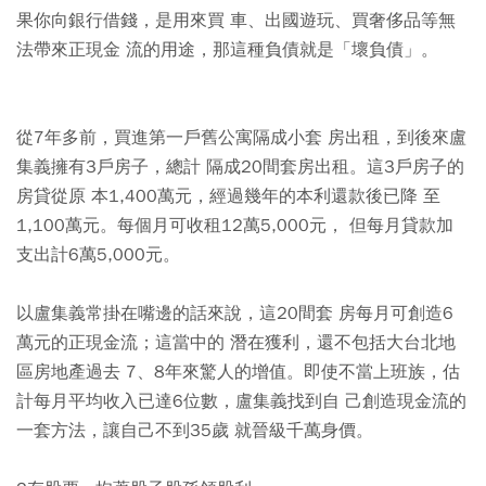
果你向銀行借錢，是用來買 車、出國遊玩、買奢侈品等無
法帶來正現金 流的用途，那這種負債就是「壞負債」。
從7年多前，買進第一戶舊公寓隔成小套 房出租，到後來盧
集義擁有3戶房子，總計 隔成20間套房出租。這3戶房子的
房貸從原 本1,400萬元，經過幾年的本利還款後已降 至
1,100萬元。每個月可收租12萬5,000元， 但每月貸款加
支出計6萬5,000元。
以盧集義常掛在嘴邊的話來說，這20間套 房每月可創造6
萬元的正現金流；這當中的 潛在獲利，還不包括大台北地
區房地產過去 7、8年來驚人的增值。即使不當上班族，估
計每月平均收入已達6位數，盧集義找到自 己創造現金流的
一套方法，讓自己不到35歲 就晉級千萬身價。