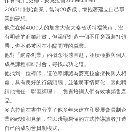
作者簡介_史都．麥克拉倫Stu McLaren
2005年開始創業，當時20多歲，懷抱著建立自己事
業的夢想。
他住在僅4000人的加拿大安大略省沃特福德市，沒
有明確的商業計畫，但渴望創造一個不用穿西裝打領
帶，也不必被困在小隔間裡的職業。
他對「網路創業」的概念很感興趣，並積極參與個人
成長課程和研討會，尋找成功之道。
他找到一位導師，這位導師認為麥克拉倫擅長與人相
處，具有良好的行銷頭腦，並能將事情簡化，因此聘
請他擔任「聯盟經理」，負責培訓人們有效地銷售產
品。
麥克拉倫在書中分享了他多年來建立和發展會員制企
業的經驗和見解，並以淺顯易懂的方式指導讀者打造
自己的成功會員制模式。