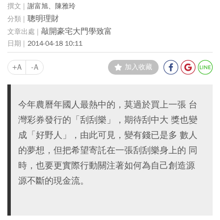
謝富旭、陳雅玲
聰明理財
敲開豪宅大門學致富
2014-04-18 10:11
+A
-A
加入收藏
今年農曆年國人最熱中的，莫過於買上一張 台
灣彩券發行的「刮刮樂」，期待刮中大 獎也變
成「好野人」，由此可見，變有錢已是多 數人
的夢想，但把希望寄託在一張刮刮樂身上的 同
時，也要更實際行動關注著如何為自己創造源
源不斷的現金流。