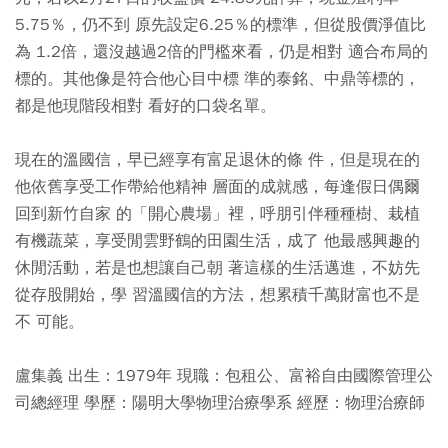
5.75％，仍不到 原先設定6.25％的標準，但從股價淨值比
為 1.2倍，還沒越過2倍的門檻來看，仍是相對 適合布局的
標的。其他像是符合他心目中標 準的泰銘、中鼎等標的，
都是他現階段相對 看好的口袋名單。
現在的溫國信，早已經享有富足退休的條 件，但是現在的
他依舊享受工作帶給他精神 層面的成就感，每逢假日偶爾
回到新竹自家 的「開心農場」裡，呼朋引伴種種樹、栽植
有機蔬菜，享受閒雲野鶴的田園生活，成了 他最感興趣的
休閒活動，若是也想讓自己朝 著這樣的生活邁進，不妨先
從存股開始，學 習溫國信的方法，想累積千萬財富也不是
不 可能。
盧集義 出生：1979年 現職：包租公、富裕自由國際管理公
司總經理 學歷：陽明大學物理治療學系 經歷：物理治療師