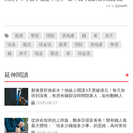
行，卻無法計算人類的瘋狂
Ads by
股票
學習
理財
房地產
錢
來
房子
現金
觀念
現金流
股票
理財
房地產
學習
錢
房子
現金
觀念
來
現金流
延伸閱讀
厭倦賣肝換薪水？他線上開課3天賣破億元！每天加
班到深夜，有房有錢卻沒時間陪家人，如何翻轉人
生？
2025-08-27
從拚命加班的上班族，翻身百億富爸爸！變有錢人後
最大體悟：「領多少錢做多少事」的思維，為何害你
變窮？
2025-10-08