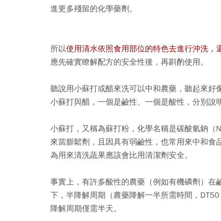
進更多殘留的化學藥劑。
所以
使用清水依照食用部位的特色去進行沖洗，
應先確實瞭解配方的安全性後，再斟酌使用。
聽說用小蘇打或醋來洗可以中和農藥，聽起來好
小蘇打與醋，一個是鹼性、一個是酸性，分別說
小蘇打，又稱為蘇打粉，化學名稱是碳酸氫鈉（N
來當膨鬆劑，且因具有弱鹼性，也常用來中和食
為用來清洗蔬果應該會比用清潔劑安全。
事實上，有許多酸性的農藥（例如有機磷劑）在鹼性環
下，半降解周期（農藥降解一半所需時間，DT50
降解周期僅需半天。