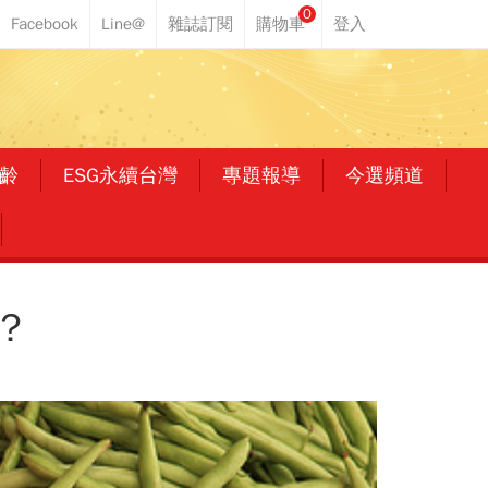
0
齡
ESG永續台灣
專題報導
今選頻道
？