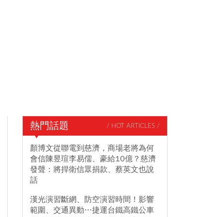
熱門話題
/ HOT ARTICLES /
顏博文從聯電到慈濟，商場老將為何
會信陳昱瑄李易儒、豪給10億？慈濟
發聲：將捍衛信眾捐款、蔡英文也說
話
漢光演習斷網、防空演習時間！影響
範圍、交通異動…捷運台鐵高鐵公車