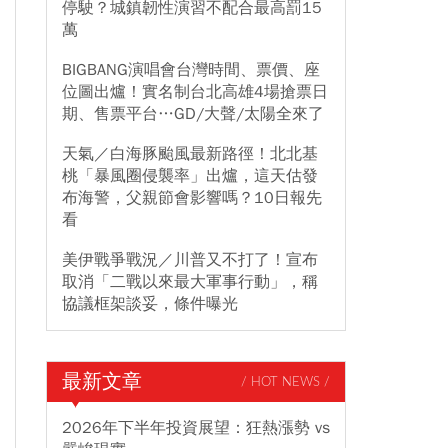
停駛？城鎮韌性演習不配合最高罰15
萬
BIGBANG演唱會台灣時間、票價、座
位圖出爐！實名制台北高雄4場搶票日
期、售票平台…GD/大聲/太陽全來了
天氣／白海豚颱風最新路徑！北北基
桃「暴風圈侵襲率」出爐，這天估發
布海警，父親節會影響嗎？10日報先
看
美伊戰爭戰況／川普又不打了！宣布
取消「二戰以來最大軍事行動」，稱
協議框架談妥，條件曝光
最新文章
/ HOT NEWS /
2026年下半年投資展望：狂熱漲勢 vs