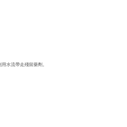
利用水流帶走殘留藥劑。