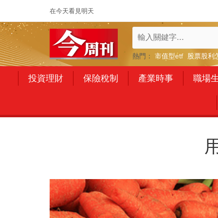
在今天看見明天
熱門：
市值型etf
股票股利
投資理財
保險稅制
產業時事
職場