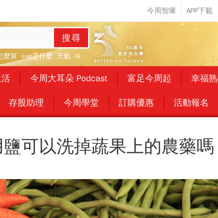
搜尋
怎麼算
esg是什麼
天氣
AI
生活
今周大耳朵 Podcast
富足今周起
幸福熟
存股助理
今周學堂
訂購優惠
活動報名
用鹽可以洗掉蔬果上的農藥嗎