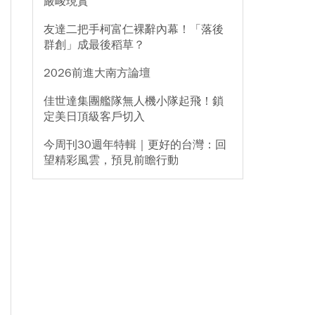
嚴峻現實
友達二把手柯富仁裸辭內幕！「落後
群創」成最後稻草？
2026前進大南方論壇
佳世達集團艦隊無人機小隊起飛！鎖
定美日頂級客戶切入
今周刊30週年特輯｜更好的台灣：回
望精彩風雲，預見前瞻行動