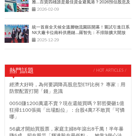
雅...百貨四雄誰是最佳資金避風港？2026預估股息及
殖利率曝光
2026-02-09
統一首座全天候全溫層物流園區開幕！嘗試引進日系
NX大廠卡位南科供應鏈...羅智先：不排除擴大開放
2025-12-29
熱門話題
/ HOT ARTICLES /
經濟大好時，為何要調降高股息型ETF比例？ 專家：用
防禦配置打開「錢」意識
0050賺1200萬還不賣？現在還能買嗎？郭哲榮砸1億
狂掃1100張揭「出場點位」：台股4萬7不敢買「可憐
哪」
56歲才開始買股票，家庭主婦8年滾出8千萬！半年暴
賺5成、卻在股災「輝達殺在最低點」...她靠3個心法