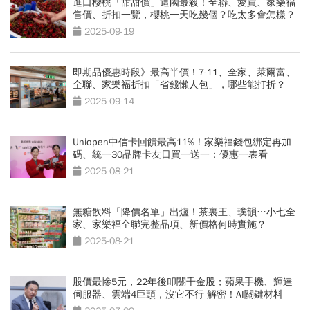
進口櫻桃「甜甜價」這國最殺！全聯、愛買、家樂福
售價、折扣一覽，櫻桃一天吃幾個？吃太多會怎樣？
2025-09-19
即期品優惠時段》最高半價！7-11、全家、萊爾富、
全聯、家樂福折扣「省錢懶人包」，哪些能打折？
2025-09-14
Uniopen中信卡回饋最高11%！家樂福錢包綁定再加
碼、統一30品牌卡友日買一送一：優惠一表看
2025-08-21
無糖飲料「降價名單」出爐！茶裏王、璞韻…小七全
家、家樂福全聯完整品項、新價格何時實施？
2025-08-21
股價最慘5元，22年後叩關千金股；蘋果手機、輝達
伺服器、雲端4巨頭，沒它不行 解密！AI關鍵材料
CCL之王 台光電鐵血掌門