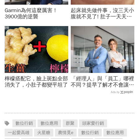
Garmin為何這麼厲害！
起床就先做件事，沒三天小
3900億的逆襲
腹就不見了! 肚子一天天變
小！
PR
檸檬搭配它，臉上斑點全部
「經理人」與「員工」哪裡
消失了，小肚子都變平坦了
不同？提早了解才不會讓公
司陷入困境
Ads by
數位行銷
數位應用
群聚
頭家愛行銷
一起愛高雄
火星糖
農情覓e
數位行銷
數位應用