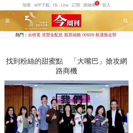
0
熱門：
台積電
兆豐金配息
股票抽籤
00929
航運股走勢
找到粉絲的甜蜜點 「大嘴巴」搶攻網
路商機