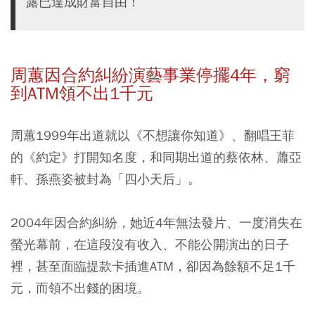
露已達成財富自由！
周蕙因合約糾紛演藝事業停擺4
年，窮
到ATM
領不出1
千元
周蕙1999年出道就以《不想讓你知道》、翻唱王菲
的《約定》打開知名度，和同期出道的蔡依林、蕭亞
軒、孫燕姿被封為「四小天后」。
2004年因合約糾紛，她近4年無法發片、一度消失在
螢光幕前，在這段沒有收入、不能公開演出的日子
裡，甚至面臨提款卡插進ATM，卻因為餘額不足1千
元，而領不出錢的困境。