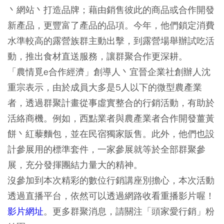
丶網站丶打造品牌；藉由銷售彼此的商品或合作開發
新產品，更豐富了產品的品項。今年，他們鎖定消費
水準較高的露營族群主動出擊，到露營場舉辦試吃活
動，推出食材直送服務，讓群聚合作更深耕。
「農情覓e合作經濟」創導人丶宜晉企業社創辦人沈
重宗表示，由於成員大多是5人以下的微型農產業
者，透過群聚計畫從事虛實整合的行銷活動，有助於
活絡商機。例如，西點業者與農產業者合作開發薑黃
餅丶紅藜麵包，並在民宿獨家販售。此外，他們也設
計參展用的標準套件，一家參展就等於全部群聚參
展，充分發揮團結力量大的精神。
沒參加到本次精彩的數位行銷講座別擔心，本次活動
透過直播平台，依然可以透過網路收看重播影片喔！
影片網址
。更多群聚消息，請關注「頭家愛行銷」粉