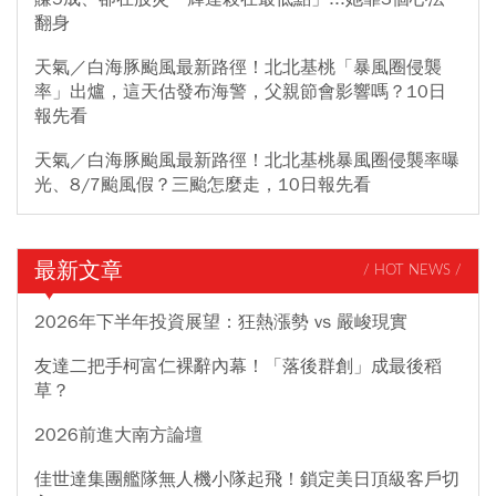
翻身
天氣／白海豚颱風最新路徑！北北基桃「暴風圈侵襲
率」出爐，這天估發布海警，父親節會影響嗎？10日
報先看
天氣／白海豚颱風最新路徑！北北基桃暴風圈侵襲率曝
光、8/7颱風假？三颱怎麼走，10日報先看
最新文章
/ HOT NEWS /
2026年下半年投資展望：狂熱漲勢 vs 嚴峻現實
友達二把手柯富仁裸辭內幕！「落後群創」成最後稻
草？
2026前進大南方論壇
佳世達集團艦隊無人機小隊起飛！鎖定美日頂級客戶切