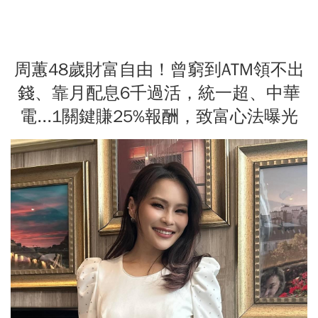
周蕙48歲財富自由！曾窮到ATM領不出
錢、靠月配息6千過活，統一超、中華
電...1關鍵賺25%報酬，致富心法曝光