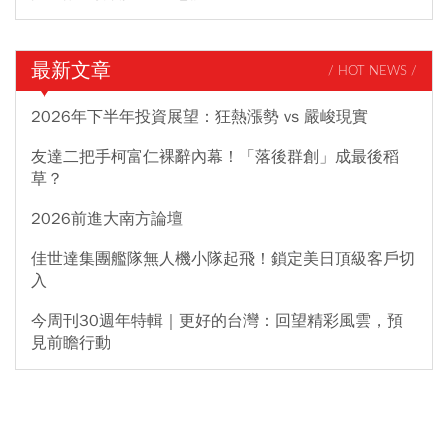
最新文章
/ HOT NEWS /
2026年下半年投資展望：狂熱漲勢 vs 嚴峻現實
友達二把手柯富仁裸辭內幕！「落後群創」成最後稻
草？
2026前進大南方論壇
佳世達集團艦隊無人機小隊起飛！鎖定美日頂級客戶切
入
今周刊30週年特輯｜更好的台灣：回望精彩風雲，預
見前瞻行動