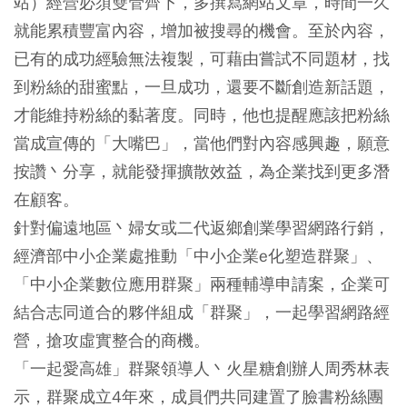
站）經營必須雙管齊下，多撰寫網站文章，時間一久
就能累積豐富內容，增加被搜尋的機會。至於內容，
已有的成功經驗無法複製，可藉由嘗試不同題材，找
到粉絲的甜蜜點，一旦成功，還要不斷創造新話題，
才能維持粉絲的黏著度。同時，他也提醒應該把粉絲
當成宣傳的「大嘴巴」，當他們對內容感興趣，願意
按讚丶分享，就能發揮擴散效益，為企業找到更多潛
在顧客。
針對偏遠地區丶婦女或二代返鄉創業學習網路行銷，
經濟部中小企業處推動「中小企業e化塑造群聚」、
「中小企業數位應用群聚」兩種輔導申請案，企業可
結合志同道合的夥伴組成「群聚」，一起學習網路經
營，搶攻虛實整合的商機。
「一起愛高雄」群聚領導人丶火星糖創辦人周秀林表
示，群聚成立4年來，成員們共同建置了臉書粉絲團