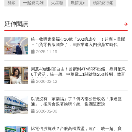
群聚
一起愛高雄
火星糖
農情覓e
頭家愛行銷
延伸閱讀
統一收購家樂福少10億「302億成交」！超商＋量販
＋百貨零售版圖齊了，量販業進入四強鼎立時代
2025-11-19
周蕙48歲財富自由！曾窮到ATM領不出錢、靠月配息
6千過活，統一超、中華電...1關鍵賺25%報酬，致富
心法曝光
2026-02-12
以後沒有「家樂福」了？傳內部公告改名「康達盛
通」，招牌會跟著換嗎？統一集團這麼說
2026-02-06
比電信股抗跌？台股高檔震盪，遠百、統一超、寶