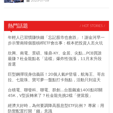
2025-07-09
熱門話題
/ HOT STORIES /
年輕人已習慣賺快錢「忘記股市也會跌」！謝金河早一
步示警南韓個股槓桿ETF會出事：根本把投資人丟火坑
欣興、南電、景碩、臻鼎-KY、金居、尖點...PCB買誰
最賺？杜金龍點名「這檔」爆炸性強漲，11月末升段
首選
巨型鋼彈現身信義區！20個人氣IP登場，航海王、哥吉
拉、七龍珠、寶可夢…盤點打卡熱點，活動只到這天
台積電、聯發科、聯電、群創...台股飆逾1400點叩關
45K，V型反轉來了？杜金龍先挑2檔「便當股」
經濟大好時，為何要調降高股息型ETF比例？ 專家：用
防禦配置打開「錢」意識