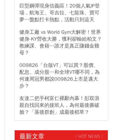
巨型鋼彈現身信義區！20個人氣IP登
場，航海王、哥吉拉、七龍珠、寶可
夢…盤點打卡熱點，活動只到這天
健身工廠 vs World Gym大解密！世界
健身-KY營收大勝，獲利卻輸給柏文？
教練課、會籍…誰才是真正賺錢金雞
母？
009826「台版VT」可以買？股價、
配息、成分股…和全球VT哪不同，為
何連周冠男都說009826上市是邁大
步？
友達二把手柯富仁裸辭內幕！彭双浪
親自找回來的接班人，為何最後撕破
臉？「落後群創」成最後稻草？
最新文章
/ HOT NEWS /