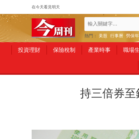
在今天看見明天
熱門：
美股
行事曆
勞保年
投資理財
保險稅制
產業時事
職場
持三倍券至