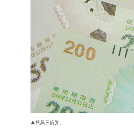
▲振興三倍券。