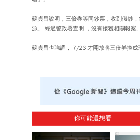
蘇貞昌說明，三倍券等同鈔票，收到假鈔，
源。 經過警政署查明 ，沒有接獲相關報案
蘇貞昌也強調， 7/23 才開放將三倍券換
你可能還想看
PR