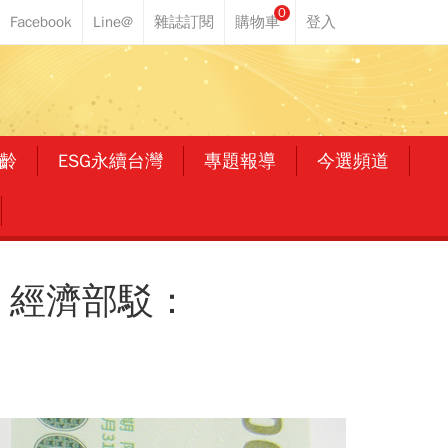
0
齡
ESG永續台灣
專題報導
今選頻道
 經濟部駁：