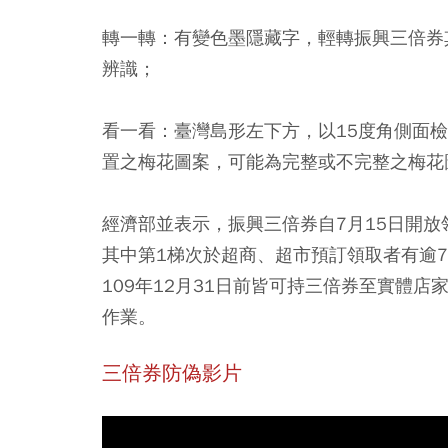
轉一轉
：有變色墨隱藏字，輕轉振興三倍券
辨識；
看一看
：臺灣島形左下方，以15度角側面檢
置之梅花圖案，可能為完整或不完整之梅花
經濟部並表示，振興三倍券自7月15日開放領
其中第1梯次於超商、超市預訂領取者有逾7
109年12月31日前皆可持三倍券至實體
作業。
三倍券防偽影片