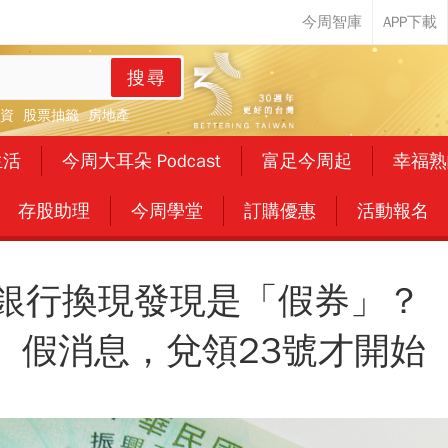
搜尋
資
股票抽籤
房地產
生活
今周大耳朵 Podcast
富足今周起
幸福熟
存股助理
今周學堂
訂購優惠
活動報名
銀行換現發現是「假券」？
假消息，兌領23號才開始