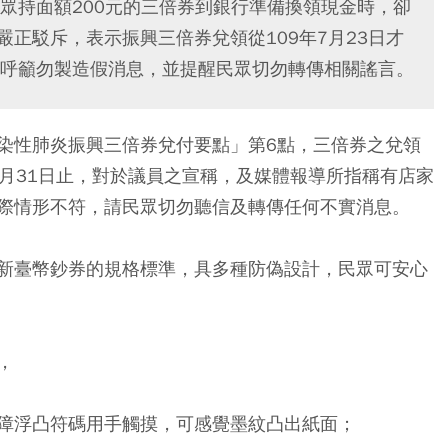
眾持面額200元的三倍券到銀行準備換領現金時，卻
嚴正駁斥，表示振興三倍券兌領從109年7月23日才
呼籲勿製造假消息，並提醒民眾切勿轉傳相關謠言。
染性肺炎振興三倍券兌付要點」第6點，三倍券之兌領
年3月31日止，對於議員之宣稱，及媒體報導所指稱有店家
際情形不符，請民眾切勿聽信及轉傳任何不實消息。
新臺幣鈔券的規格標準，具多種防偽設計，民眾可安心
，
障浮凸符碼用手觸摸，可感覺墨紋凸出紙面；