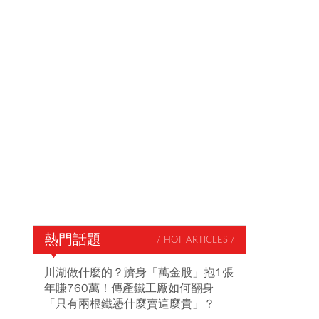
熱門話題
/ HOT ARTICLES /
川湖做什麼的？躋身「萬金股」抱1張
年賺760萬！傳產鐵工廠如何翻身
「只有兩根鐵憑什麼賣這麼貴」？