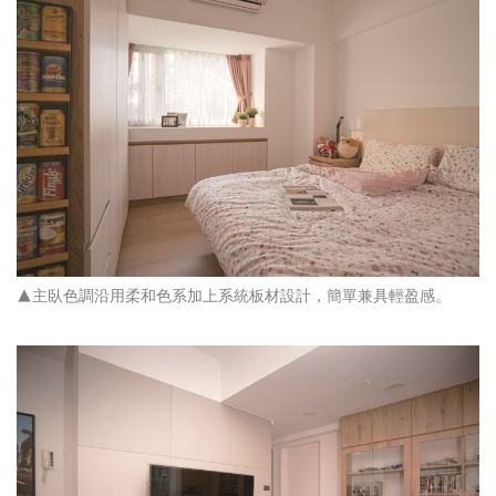
▲主臥色調沿用柔和色系加上系統板材設計，簡單兼具輕盈感。