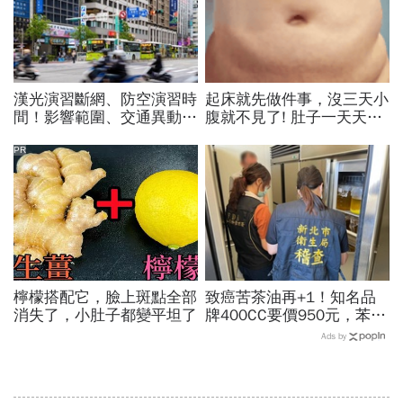
漢光演習斷網、防空演習時
起床就先做件事，沒三天小
間！影響範圍、交通異動…
腹就不見了! 肚子一天天變
捷運台鐵高鐵公車停駛？城
小！
鎮韌性演習不配合最高罰
PR
15萬
檸檬搭配它，臉上斑點全部
致癌苦茶油再+1！知名品
消失了，小肚子都變平坦了
牌400CC要價950元，苯駢
芘卻超標3倍…賣出131瓶
Ads by
怎麼退貨？5家問題油廠最
新進度