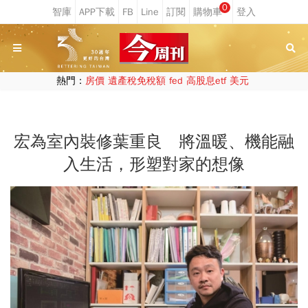
0
熱門：
房價
遺產稅免稅額
fed
高股息etf
美元
宏為室內裝修葉重良 將溫暖、機能融
入生活，形塑對家的想像