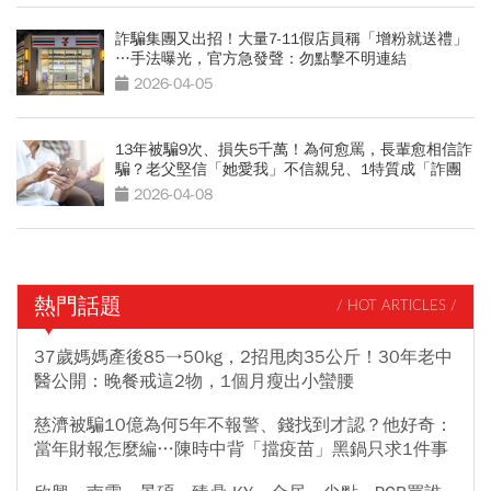
詐騙集團又出招！大量7-11假店員稱「增粉就送禮」
…手法曝光，官方急發聲：勿點擊不明連結
2026-04-05
13年被騙9次、損失5千萬！為何愈罵，長輩愈相信詐
騙？老父堅信「她愛我」不信親兒、1特質成「詐團
金礦」
2026-04-08
熱門話題
/ HOT ARTICLES /
37歲媽媽產後85→50kg，2招甩肉35公斤！30年老中
醫公開：晚餐戒這2物，1個月瘦出小蠻腰
慈濟被騙10億為何5年不報警、錢找到才認？他好奇：
當年財報怎麼編…陳時中背「擋疫苗」黑鍋只求1件事