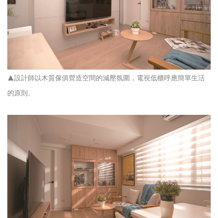
▲設計師以木質傢俱營造空間的減壓氛圍，電視低櫃呼應簡單生活
的原則。