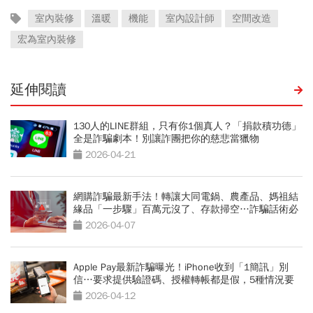
室內裝修
溫暖
機能
室內設計師
空間改造
宏為室內裝修
延伸閱讀
130人的LINE群組，只有你1個真人？「捐款積功德」
全是詐騙劇本！別讓詐團把你的慈悲當獵物
2026-04-21
網購詐騙最新手法！轉讓大同電鍋、農產品、媽祖結
緣品「一步驟」百萬元沒了、存款掃空…詐騙話術必
看
2026-04-07
Apple Pay最新詐騙曝光！iPhone收到「1簡訊」別
信…要求提供驗證碼、授權轉帳都是假，5種情況要
小心
2026-04-12