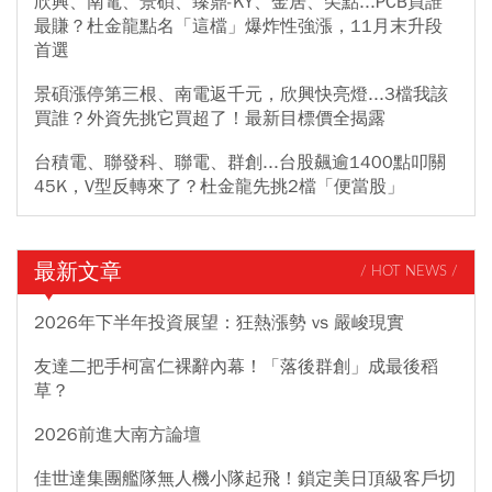
欣興、南電、景碩、臻鼎-KY、金居、尖點...PCB買誰
最賺？杜金龍點名「這檔」爆炸性強漲，11月末升段
首選
景碩漲停第三根、南電返千元，欣興快亮燈...3檔我該
買誰？外資先挑它買超了！最新目標價全揭露
台積電、聯發科、聯電、群創...台股飆逾1400點叩關
45K，V型反轉來了？杜金龍先挑2檔「便當股」
最新文章
/ HOT NEWS /
2026年下半年投資展望：狂熱漲勢 vs 嚴峻現實
友達二把手柯富仁裸辭內幕！「落後群創」成最後稻
草？
2026前進大南方論壇
佳世達集團艦隊無人機小隊起飛！鎖定美日頂級客戶切