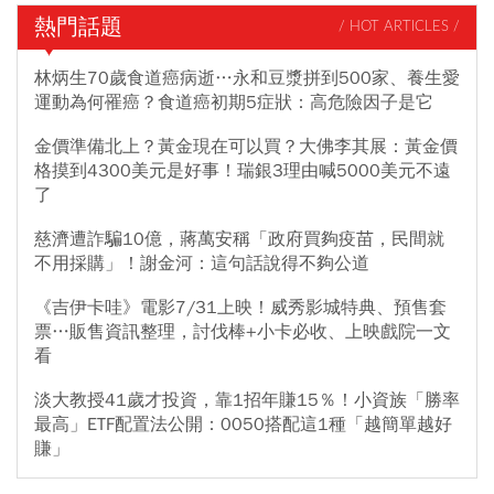
熱門話題
/ HOT ARTICLES /
林炳生70歲食道癌病逝…永和豆漿拼到500家、養生愛
運動為何罹癌？食道癌初期5症狀：高危險因子是它
金價準備北上？黃金現在可以買？大佛李其展：黃金價
格摸到4300美元是好事！瑞銀3理由喊5000美元不遠
了
慈濟遭詐騙10億，蔣萬安稱「政府買夠疫苗，民間就
不用採購」！謝金河：這句話說得不夠公道
《吉伊卡哇》電影7/31上映！威秀影城特典、預售套
票…販售資訊整理，討伐棒+小卡必收、上映戲院一文
看
淡大教授41歲才投資，靠1招年賺15％！小資族「勝率
最高」ETF配置法公開：0050搭配這1種「越簡單越好
賺」