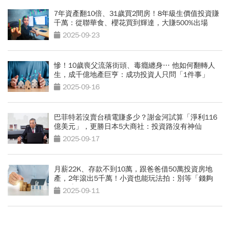
7年資產翻10倍、31歲買2間房！8年級生價值投資賺
千萬：從聯華食、櫻花買到輝達，大賺500%出場
2025-09-23
慘！10歲喪父流落街頭、毒癮纏身… 他如何翻轉人
生，成千億地產巨亨：成功投資人只問「1件事」
2025-09-16
巴菲特若沒賣台積電賺多少？謝金河試算「淨利116
億美元」，更勝日本5大商社：投資路沒有神仙
2025-09-17
月薪22K、存款不到10萬，跟爸爸借50萬投資房地
產，2年滾出5千萬！小資也能玩法拍：別等「錢夠
了」才開始
2025-09-11