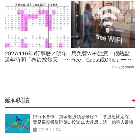
演到比真人還真：讓網紅反
為何不放颱風假？蔣萬安發
學她
聲
2027(116年)行事曆／明年
用免費Wi‑Fi注意！假熱點
過年時間「春節放幾天」、
Free、Guest或Official一按
寒假時間暑假日期？連假3
錢沒了，雙重驗證也可能破
Ads by
天以上有9個：請假懶人包
解：6大自保原則快看
延伸閱讀
銀行不會倒，買金融股領息最好？「拿股息比定存」
竟是長期投資陷阱...投資10大迷思，這一點害人最慘
2025-11-24