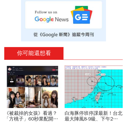
你可能還想看
《被裁掉的女孩》看過？
白海豚停班停課最新！台北
「方桃子」60秒業配開價
最大陣風8-9級、下午2點
百萬、抖音漲粉41萬！AI劇
最接近…風雨比巴威還大，