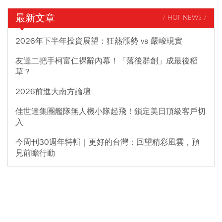
最新文章
/ HOT NEWS /
2026年下半年投資展望：狂熱漲勢 vs 嚴峻現實
友達二把手柯富仁裸辭內幕！「落後群創」成最後稻
草？
2026前進大南方論壇
佳世達集團艦隊無人機小隊起飛！鎖定美日頂級客戶切
入
今周刊30週年特輯｜更好的台灣：回望精彩風雲，預
見前瞻行動