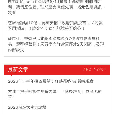
魔力紅Maroon 5演唱會8/11搶票！高雄世運開唱時
間、票價座位圖、理想國會員優先購、拓元售票資訊一
次看
慈濟遭詐騙10億，蔣萬安稱「政府買夠疫苗，民間就
不用採購」！謝金河：這句話說得不夠公道
愛馬仕、香奈兒...兆基李建成涉吞7億送前妻滿屋精
品，遭羈押禁見！宏碁李文詳當董座才2天閃辭：發現
內部缺失
最新文章
/ HOT NEWS /
2026年下半年投資展望：狂熱漲勢 vs 嚴峻現實
友達二把手柯富仁裸辭內幕！「落後群創」成最後稻
草？
2026前進大南方論壇