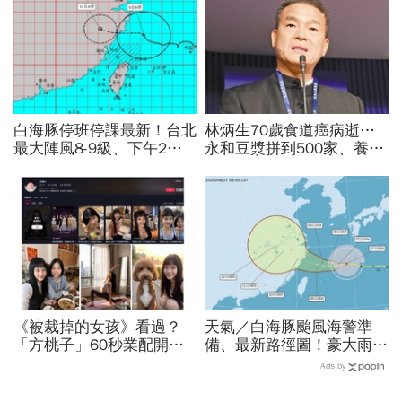
白海豚停班停課最新！台北
林炳生70歲食道癌病逝…
最大陣風8-9級、下午2點
永和豆漿拼到500家、養生
最接近…風雨比巴威還大，
愛運動為何罹癌？食道癌初
為何不放颱風假？蔣萬安發
期5症狀：高危險因子是它
聲
《被裁掉的女孩》看過？
天氣／白海豚颱風海警準
「方桃子」60秒業配開價
備、最新路徑圖！豪大雨紫
百萬、抖音漲粉41萬！AI劇
爆區、影響時間曝光，8/8
Ads by
演到比真人還真：讓網紅反
颱風假機率多大，10日報
學她
先看