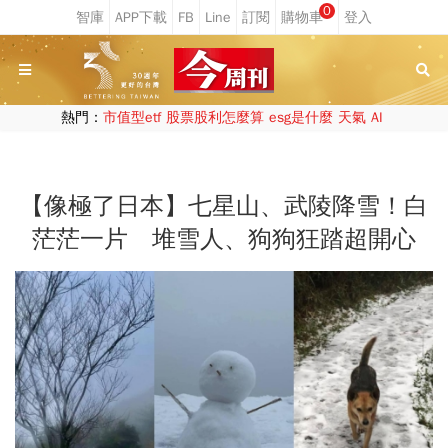
0
熱門：
市值型etf
股票股利怎麼算
esg是什麼
天氣
AI
【像極了日本】七星山、武陵降雪！白
茫茫一片 堆雪人、狗狗狂踏超開心