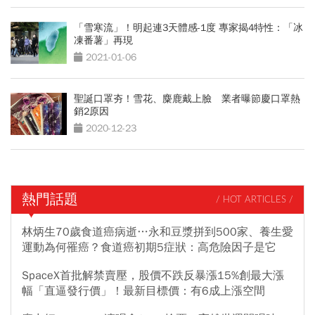
「雪寒流」！明起連3天體感-1度 專家揭4特性：「冰
凍番薯」再現
2021-01-06
聖誕口罩夯！雪花、麋鹿戴上臉 業者曝節慶口罩熱
銷2原因
2020-12-23
熱門話題
/ HOT ARTICLES /
林炳生70歲食道癌病逝…永和豆漿拼到500家、養生愛
運動為何罹癌？食道癌初期5症狀：高危險因子是它
SpaceX首批解禁賣壓，股價不跌反暴漲15%創最大漲
幅「直逼發行價」！最新目標價：有6成上漲空間