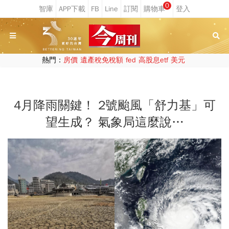
0
熱門：
房價
遺產稅免稅額
fed
高股息etf
美元
4月降雨關鍵！ 2號颱風「舒力基」可
望生成？ 氣象局這麼說…