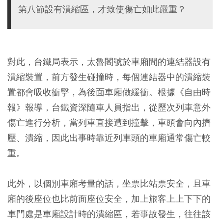
第八節設有潰縮區，才致使傷亡如此嚴重？
對此，台鐵局表示，太魯閣號於車廂間的連結器設有
潰縮裝置，前方發生碰撞時，每個連結器中的潰縮裝
置都會吸收衝擊，為後面車廂做緩衝。根據《自由時
報》報導，台鐵資深隨車人員指出，從歷次列車意外
傷亡進行分析，當列車直接遭到撞擊，車頭會向內擠
壓、潰縮，因此出事時靠近列車頭的車廂通常傷亡較
重。
此外，以個別車廂考量的話，坐票比站票安全，且車
廂的後座位也比前面座位安全，加上旅客上上下下的
車門處是車廂設計時的潰縮區，若事故發生，往往該