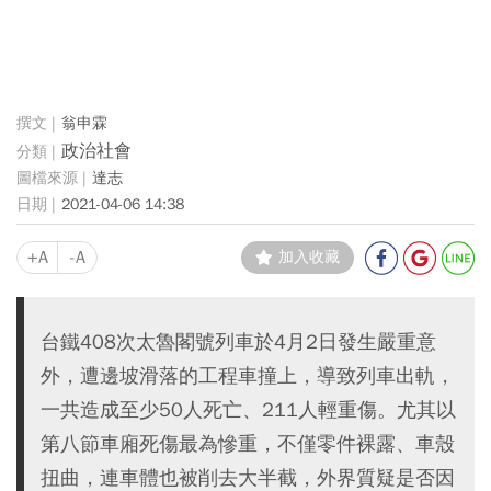
翁申霖
政治社會
達志
2021-04-06 14:38
+A
-A
加入收藏
台鐵408次太魯閣號列車於4月2日發生嚴重意
外，遭邊坡滑落的工程車撞上，導致列車出軌，
一共造成至少50人死亡、211人輕重傷。尤其以
第八節車廂死傷最為慘重，不僅零件裸露、車殼
扭曲，連車體也被削去大半截，外界質疑是否因