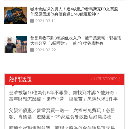
喊水會結凍的男人！近4成散戶看馬斯克PO文買股
什麼原因讓他身價直逼1740億贏股神？
2021-03-11
曾是月收不到3萬的低收入戶→擁千萬豪宅！郭書瑤
大方分享「3招理財」 熬7年從谷底翻身
2021-02-22
熱門話題
/ HOT STORIES /
慈濟被騙10億為何5年不報警、錢找到才認？他好奇：
當年財報怎麼編…陳時中背「擋疫苗」黑鍋只求1件事
父親節優惠／麥當勞買一送一、六福村免費玩！必勝
客、肯德基、遊樂園…29家速食餐飲飯店好康必收
顏博文從聯電到慈濟，商場老將為何會信陳昱瑄李易