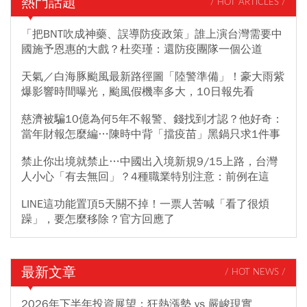
熱門話題
/ HOT ARTICLES /
「把BNT吹成神藥、誤導防疫政策」誰上演台灣需要中
國施予恩惠的大戲？杜奕瑾：還防疫團隊一個公道
天氣／白海豚颱風最新路徑圖「陸警準備」！豪大雨紫
爆影響時間曝光，颱風假機率多大，10日報先看
慈濟被騙10億為何5年不報警、錢找到才認？他好奇：
當年財報怎麼編…陳時中背「擋疫苗」黑鍋只求1件事
禁止你出境就禁止…中國出入境新規9/15上路，台灣
人小心「有去無回」？4種職業特別注意：前例在這
LINE這功能置頂5天關不掉！一票人苦喊「看了很煩
躁」，要怎麼移除？官方回應了
最新文章
/ HOT NEWS /
2026年下半年投資展望：狂熱漲勢 vs 嚴峻現實