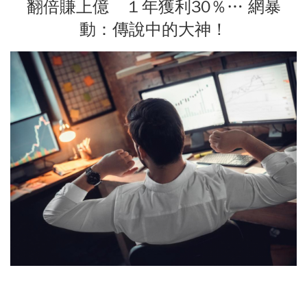
翻倍賺上億 １年獲利30％… 網暴
動：傳說中的大神！