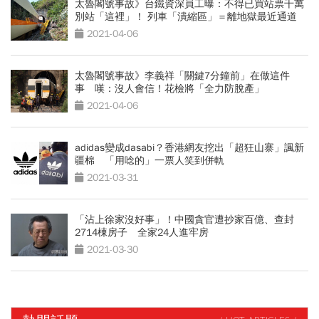
太魯閣號事故》台鐵資深員工曝：不得已買站票千萬
別站「這裡」！ 列車「潰縮區」＝離地獄最近通道
2021-04-06
太魯閣號事故》李義祥「關鍵7分鐘前」在做這件
事 嘆：沒人會信！花檢將「全力防脫產」
2021-04-06
adidas變成dasabi？香港網友挖出「超狂山寨」諷新
疆棉 「用唸的」一票人笑到併軌
2021-03-31
「沾上徐家沒好事」！中國貪官遭抄家百億、查封
2714棟房子 全家24人進牢房
2021-03-30