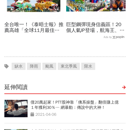
全台唯一！《泰晤士報》推
巨型鋼彈現身信義區！20
薦高雄「全球11月最佳旅
個人氣IP登場，航海王、哥
遊城市」…與紐約、京都、
吉拉、七龍珠、寶可夢…盤
Ads by
佛羅倫斯共同入榜，理由曝
點打卡熱點，活動只到這天
光
缺水
降雨
颱風
東北季風
限水
延伸閱讀
僅20萬起家！PTT股神靠「佛系操盤」翻倍賺上億
１年獲利30％… 網暴動：傳說中的大神！
2021-04-06