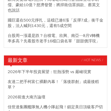
儒、豪給10億？慈濟發聲：將捍衛信眾捐款、蔡英文
也說話
國巨還在500元掙扎，這檔已連6漲「反彈7成」衝千金
股，法人喊到1430元，還有5成空間
台股周一漲還是跌？台積電、欣興、南亞…8月V轉機
率多高？先看股市老手16檔口袋名單「甜甜價浮現」
最新文章
/ HOT NEWS /
2026年下半年投資展望：狂熱漲勢 vs 嚴峻現實
友達二把手柯富仁裸辭內幕！「落後群創」成最後稻
草？
2026前進大南方論壇
佳世達集團艦隊無人機小隊起飛！鎖定美日頂級客戶切