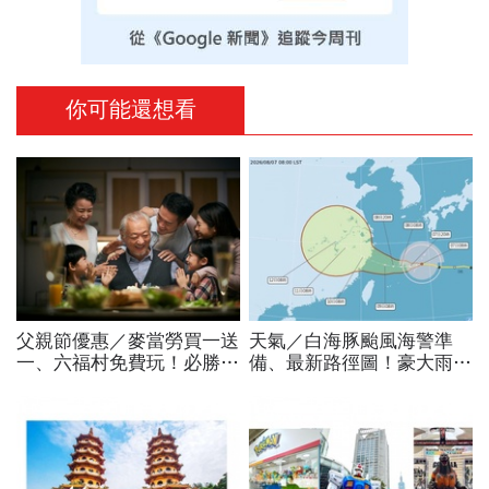
你可能還想看
父親節優惠／麥當勞買一送
天氣／白海豚颱風海警準
一、六福村免費玩！必勝
備、最新路徑圖！豪大雨紫
客、肯德基、遊樂園…29
爆區、影響時間曝光，8/8
家速食餐飲飯店好康必收
颱風假機率多大，10日報
先看