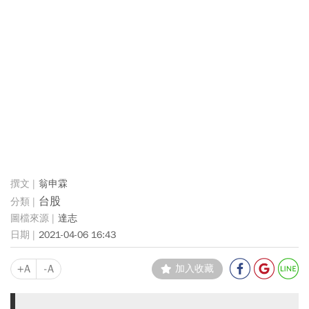
翁申霖
台股
達志
2021-04-06 16:43
+A
-A
加入收藏