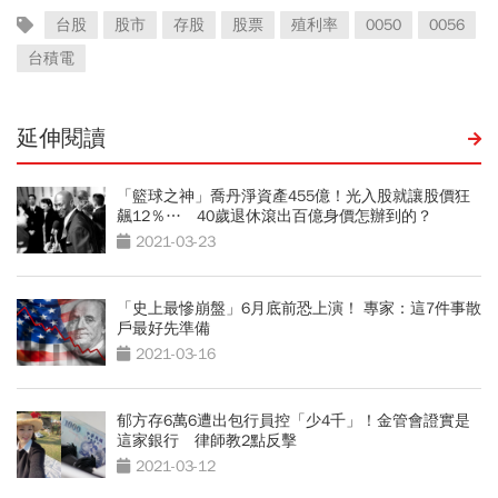
台股
股市
存股
股票
殖利率
0050
0056
台積電
延伸閱讀
「籃球之神」喬丹淨資產455億！光入股就讓股價狂
飆12％… 40歲退休滾出百億身價怎辦到的？
2021-03-23
「史上最慘崩盤」6月底前恐上演！ 專家：這7件事散
戶最好先準備
2021-03-16
郁方存6萬6遭出包行員控「少4千」！金管會證實是
這家銀行 律師教2點反擊
2021-03-12