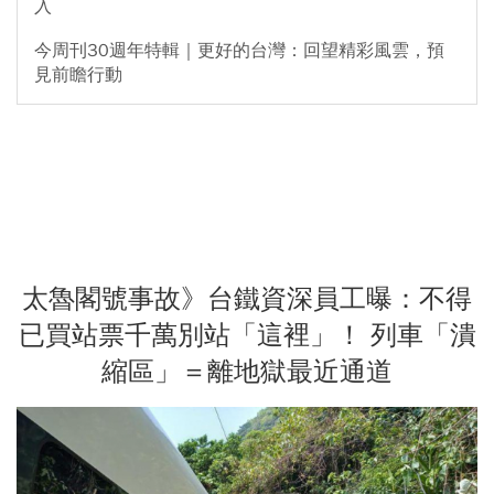
入
今周刊30週年特輯｜更好的台灣：回望精彩風雲，預
見前瞻行動
太魯閣號事故》台鐵資深員工曝：不得
已買站票千萬別站「這裡」！ 列車「潰
縮區」＝離地獄最近通道