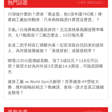
熱門話題
/ HOT ARTICLES /
川湖做什麼的？躋身「萬金股」抱1張年賺760萬！傳
產鐵工廠如何翻身「只有兩根鐵憑什麼賣這麼貴」？
天氣／白海豚颱風最新路徑！北北基桃暴風圈侵襲率曝
光、8/7颱風假？三颱怎麼走，10日報先看
友達二把手柯富仁裸辭內幕！彭双浪親自找回來的接班
人，為何最後撕破臉？「落後群創」成最後稻草？
聯電(2303)股價破底翻、漲了2成玩完？118元可以
買？展望大好為何外資3天賣超14.6萬張，可能原因曝
光
健身工廠 vs World Gym大解密！世界健身-KY營收大
勝，獲利卻輸給柏文？教練課、會籍…誰才是真正賺錢
金雞母？