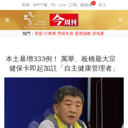
0
熱門：
美股
行事曆
勞保年資
股票抽籤
房地產
本土暴增333例！ 萬華、板橋最大宗
健保卡即起加註「自主健康管理者」