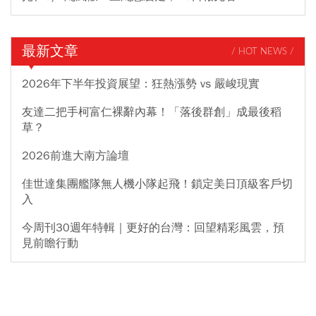
最新文章
/ HOT NEWS /
2026年下半年投資展望：狂熱漲勢 vs 嚴峻現實
友達二把手柯富仁裸辭內幕！「落後群創」成最後稻
草？
2026前進大南方論壇
佳世達集團艦隊無人機小隊起飛！鎖定美日頂級客戶切
入
今周刊30週年特輯｜更好的台灣：回望精彩風雲，預
見前瞻行動