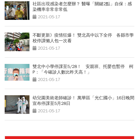
社區出現感染者怎麼辦？ 醫曝「關鍵2點」自保：感
染機率非常非常低
2021-05-17
不斷更新》疫情狂爆！ 雙北高中以下全停 各縣市學
校停課懶人包一次看
2021-05-17
雙北中小學停課至5/28！ 安親班、托嬰也暫停 柯
P：「今確診人數比昨天高！」
2021-05-17
幼兒園美術老師確診！ 萬華區「光仁國小」16日晚間
宣布停課至5月28日
2021-05-17