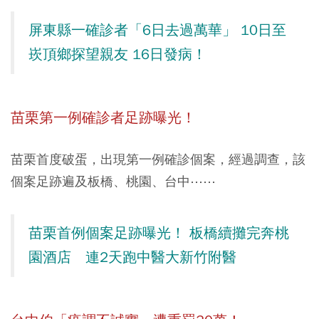
屏東縣一確診者「6日去過萬華」 10日至
崁頂鄉探望親友 16日發病！
苗栗第一例確診者足跡曝光！
苗栗首度破蛋，出現第一例確診個案，經過調查，該
個案足跡遍及板橋、桃園、台中⋯⋯
苗栗首例個案足跡曝光！ 板橋續攤完奔桃
園酒店 連2天跑中醫大新竹附醫