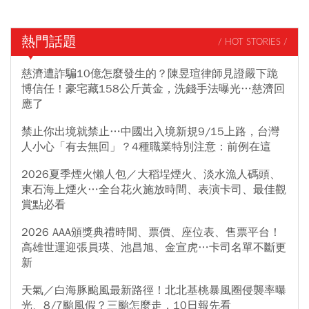
熱門話題
/ HOT STORIES /
慈濟遭詐騙10億怎麼發生的？陳昱瑄律師見證嚴下跪
博信任！豪宅藏158公斤黃金，洗錢手法曝光…慈濟回
應了
禁止你出境就禁止…中國出入境新規9/15上路，台灣
人小心「有去無回」？4種職業特別注意：前例在這
2026夏季煙火懶人包／大稻埕煙火、淡水漁人碼頭、
東石海上煙火…全台花火施放時間、表演卡司、最佳觀
賞點必看
2026 AAA頒獎典禮時間、票價、座位表、售票平台！
高雄世運迎張員瑛、池昌旭、金宣虎…卡司名單不斷更
新
天氣／白海豚颱風最新路徑！北北基桃暴風圈侵襲率曝
光、8/7颱風假？三颱怎麼走，10日報先看