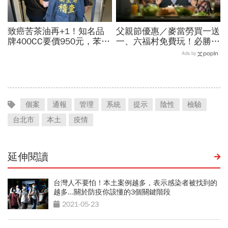
致癌苦茶油再+1！知名品
父親節優惠／麥當勞買一送
牌400CC要價950元，苯駢
一、六福村免費玩！必勝
芘卻超標3倍…賣出131瓶
客、肯德基、遊樂園…29
Ads by
怎麼退貨？5家問題油廠最
家速食餐飲飯店好康必收
新進度
個案
通報
管理
系統
提示
陰性
檢驗
台北市
本土
疫情
延伸閱讀
台灣人不要怕！本土案例越多，表示感染者被找到的
越多...關於防疫你該懂的3個關鍵階段
2021-05-23