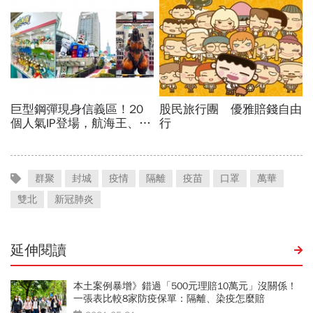
群聚
封城
疫情
隔離
疫苗
口罩
萬華
雙北
新冠肺炎
延伸閱讀
本土案例暴增》錯過「500元理賠10萬元」沒關係！
一張表比較8家防疫保單：隔離、染疫怎麼賠