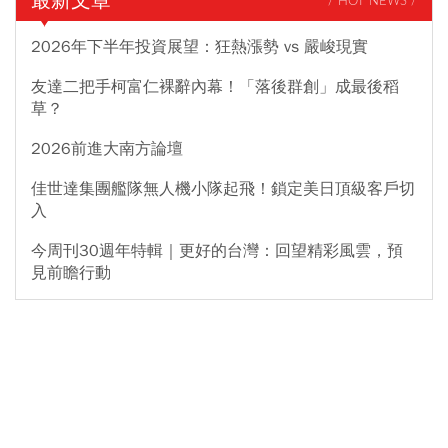
最新文章
/ HOT NEWS /
2026年下半年投資展望：狂熱漲勢 vs 嚴峻現實
友達二把手柯富仁裸辭內幕！「落後群創」成最後稻
草？
2026前進大南方論壇
佳世達集團艦隊無人機小隊起飛！鎖定美日頂級客戶切
入
今周刊30週年特輯｜更好的台灣：回望精彩風雲，預
見前瞻行動