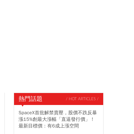
熱門話題
/ HOT ARTICLES /
SpaceX首批解禁賣壓，股價不跌反暴
漲15%創最大漲幅「直逼發行價」！
最新目標價：有6成上漲空間