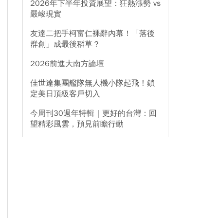
2026年下半年投資展望：狂熱漲勢 vs
嚴峻現實
友達二把手柯富仁裸辭內幕！「落後
群創」成最後稻草？
2026前進大南方論壇
佳世達集團艦隊無人機小隊起飛！鎖
定美日頂級客戶切入
今周刊30週年特輯｜更好的台灣：回
望精彩風雲，預見前瞻行動