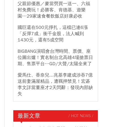
父親節優惠／麥當勞買一送一、六福
村免費玩！必勝客、肯德基、遊樂
園…29家速食餐飲飯店好康必收
國巨還在500元掙扎，這檔已連6漲
「反彈7成」衝千金股，法人喊到
1430元，還有5成空間
BIGBANG演唱會台灣時間、票價、座
位圖出爐！實名制台北高雄4場搶票日
期、售票平台…GD/大聲/太陽全來了
愛馬仕、香奈兒...兆基李建成涉吞7億
送前妻滿屋精品，遭羈押禁見！宏碁
李文詳當董座才2天閃辭：發現內部缺
失
最新文章
/ HOT NEWS /