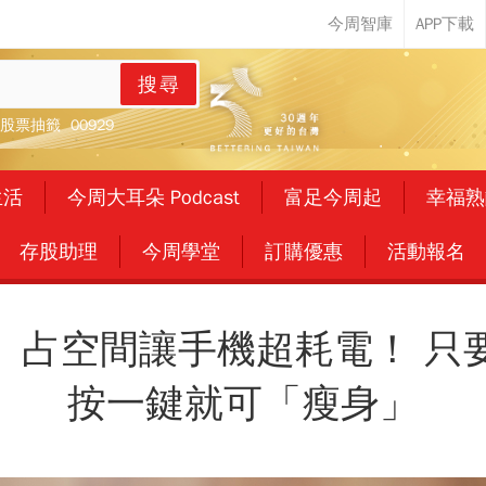
搜尋
股票抽籤
00929
生活
今周大耳朵 Podcast
富足今周起
幸福熟
存股助理
今周學堂
訂購優惠
活動報名
肥」占空間讓手機超耗電！ 
按一鍵就可「瘦身」