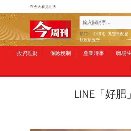
在今天看見明天
熱門：
台積電
兆豐金配息
航運股走勢
投資理財
保險稅制
產業時事
職場
LINE「好