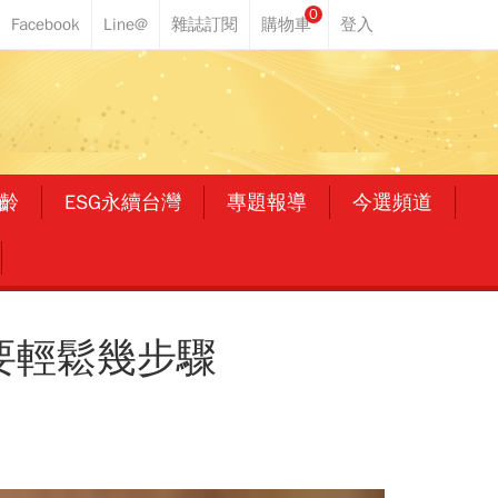
0
齡
ESG永續台灣
專題報導
今選頻道
只要輕鬆幾步驟