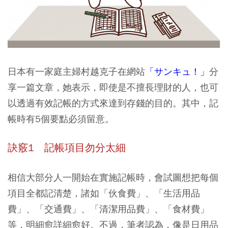
日本有一家庭主婦村越克子在網站
「サンキュ！」
分
享一篇文章，她表示，即使是不擅長理財的人，也可
以透過有效記帳的方式來達到存錢的目的。其中，記
帳時有5個要點必須留意。
訣竅1 記帳項目勿分太細
相信大部分人一開始在實施記帳時，會試圖想把每個
項目全都記清楚，諸如「伙食費」、「生活用品
費」、「交通費」、「清潔用品費」、「食材費」
等，明細愈詳細愈好。不過，筆者認為，像是日用品