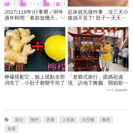
2027(116年)行事曆／明年
起床就先做件事，沒三天小
過年時間「春節放幾天」、
腹就不見了! 肚子一天天變
寒假時間暑假日期？連假3
小！
天以上有9個：請假懶人包
PR
檸檬搭配它，臉上斑點全部
「老爺式旅行」跟媽祖遶
消失了，小肚子都變平坦了
境、訪地下舞廳、開箱歌劇
院後台…國旅不只是國旅！
Ads by
沈方正：台灣旅行有很多可
能
床位
物件
房東
上班族
太空艙
雅房
租屋