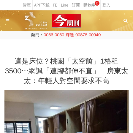
0
熱門：
0056
0050
輝達
00878
00940
這是床位？桃園「太空艙」1格租
3500…網諷「連腳都伸不直」 房東太
太：年輕人對空間要求不高