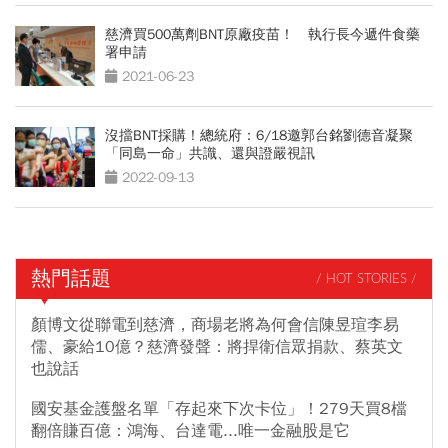
慈濟買500萬劑BNT原廠疫苗！ 執行長今遞件食藥
署申請
2021-06-23
沒擋BNT採購！總統府：6/18邀郭台銘劉德音凝聚
「同島一命」共識、還與證嚴視訊
2022-09-13
熱門話題
/ HOT STORIES /
顏博文從聯電到慈濟，商場老將為何會信陳昱瑄李易
儒、豪給10億？慈濟發聲：將捍衛信眾捐款、蔡英文
也說話
國安基金護盤名單「存起來下次卡位」！279天買8檔
翻倍賺百億：鴻海、台達電...唯一金融股是它