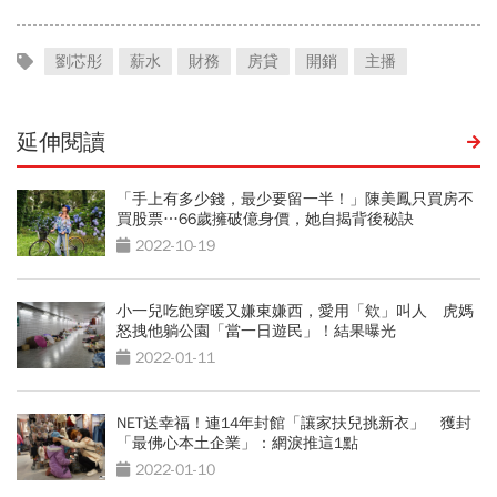
劉芯彤
薪水
財務
房貸
開銷
主播
延伸閱讀
「手上有多少錢，最少要留一半！」陳美鳳只買房不
買股票…66歲擁破億身價，她自揭背後秘訣
2022-10-19
小一兒吃飽穿暖又嫌東嫌西，愛用「欸」叫人 虎媽
怒拽他躺公園「當一日遊民」！結果曝光
2022-01-11
NET送幸福！連14年封館「讓家扶兒挑新衣」 獲封
「最佛心本土企業」：網淚推這1點
2022-01-10