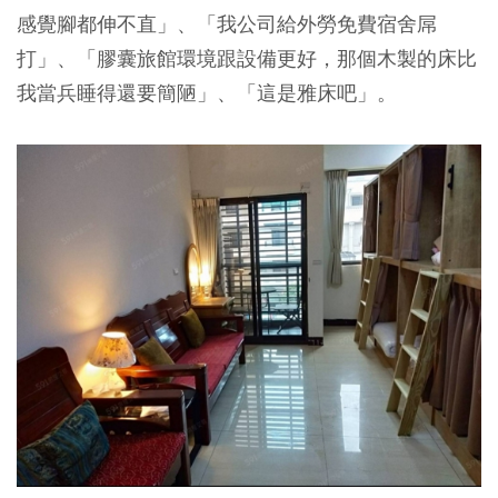
感覺腳都伸不直」、「我公司給外勞免費宿舍屌
打」、「膠囊旅館環境跟設備更好，那個木製的床比
我當兵睡得還要簡陋」、「這是雅床吧」。