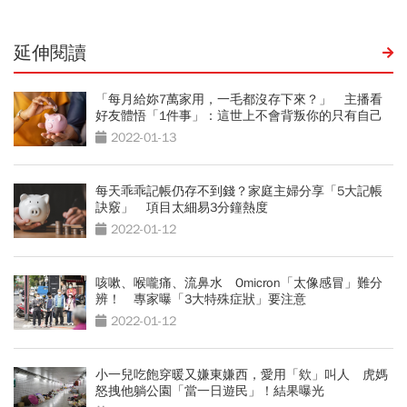
延伸閱讀
「每月給妳7萬家用，一毛都沒存下來？」 主播看
好友體悟「1件事」：這世上不會背叛你的只有自己
2022-01-13
每天乖乖記帳仍存不到錢？家庭主婦分享「5大記帳
訣竅」 項目太細易3分鐘熱度
2022-01-12
咳嗽、喉嚨痛、流鼻水 Omicron「太像感冒」難分
辨！ 專家曝「3大特殊症狀」要注意
2022-01-12
小一兒吃飽穿暖又嫌東嫌西，愛用「欸」叫人 虎媽
怒拽他躺公園「當一日遊民」！結果曝光