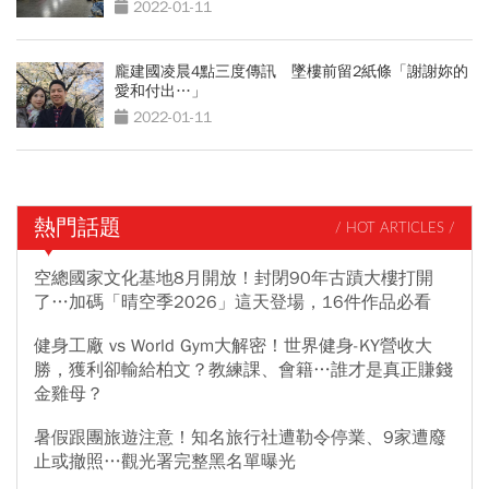
2022-01-11
龐建國凌晨4點三度傳訊 墜樓前留2紙條「謝謝妳的
愛和付出…」
2022-01-11
熱門話題
/ HOT ARTICLES /
空總國家文化基地8月開放！封閉90年古蹟大樓打開
了…加碼「晴空季2026」這天登場，16件作品必看
健身工廠 vs World Gym大解密！世界健身-KY營收大
勝，獲利卻輸給柏文？教練課、會籍…誰才是真正賺錢
金雞母？
暑假跟團旅遊注意！知名旅行社遭勒令停業、9家遭廢
止或撤照…觀光署完整黑名單曝光