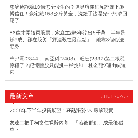
慈濟遭詐騙10億怎麼發生的？陳昱瑄律師見證嚴下跪
博信任！豪宅藏158公斤黃金，洗錢手法曝光…慈濟回
應了
56歲才開始買股票，家庭主婦8年滾出8千萬！半年暴
賺5成、卻在股災「輝達殺在最低點」...她靠3個心法
翻身
華邦電(2344)、南亞科(2408)、旺宏(2337)第二根漲
停穩了？記憶體股只能挑一檔挑誰，杜金龍2理由喊選
它
最新文章
/ HOT NEWS /
2026年下半年投資展望：狂熱漲勢 vs 嚴峻現實
友達二把手柯富仁裸辭內幕！「落後群創」成最後稻
草？