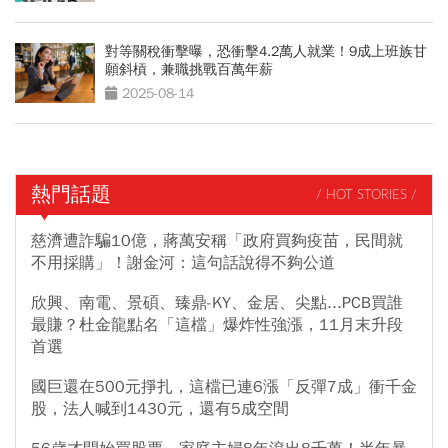
對等關稅衝擊曝，恐衝擊4.2萬人就業！9成上班族甘
願斜槓，兼職挑戰百萬年薪
2025-08-14
熱門話題
/ HOT STORIES /
慈濟遭詐騙10億，蔣萬安稱「政府買夠疫苗，民間就
不用採購」！謝金河：這句話說得不夠公道
欣興、南電、景碩、臻鼎-KY、金居、尖點...PCB買誰
最賺？杜金龍點名「這檔」爆炸性強漲，11月末升段
首選
國巨還在500元掙扎，這檔已連6漲「反彈7成」衝千金
股，法人喊到1430元，還有5成空間