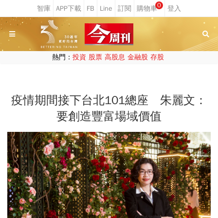
0
熱門：
投資
股票
高股息
金融股
存股
疫情期間接下台北101總座 朱麗文：
要創造豐富場域價值