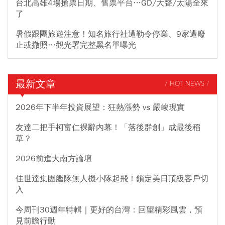
台北高雄4場搶票日期、售票平台…GD/大聲/太陽全來
了
暑假跟團旅遊注意！知名旅行社遭勒令停業、9家遭廢
止或撤照…觀光署完整黑名單曝光
最新文章
/ HOT NEWS /
2026年下半年投資展望：狂熱漲勢 vs 嚴峻現實
友達二把手柯富仁裸辭內幕！「落後群創」成最後稻
草？
2026前進大南方論壇
佳世達集團艦隊無人機小隊起飛！鎖定美日頂級客戶切
入
今周刊30週年特輯｜更好的台灣：回望精彩風雲，預
見前瞻行動