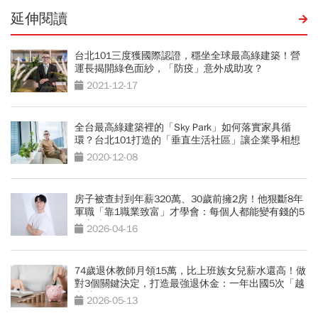
延伸閱讀
台北101三度獲國際認證，穩坐全球最高綠建築！營
運長揭開綠色面紗，「防疫」意外成助攻？
2021-12-17
全台最高綠建築裡的「Sky Park」如何落實家具循
環？台北101打造的「垂直生活社區」讓企業爭相想
學習
2020-12-08
房子被查封到年薪320萬、30歲前擁2房！他狠斷8年
軍職「靠1職業致富」才學會：每個人都能變有錢的5
種方法
2026-04-16
74歲退休教師月領15萬，比上班族女兒薪水還高！做
對3個關鍵決定，打造最強退休金：一年出國5次「越
老越有錢」
2026-05-13