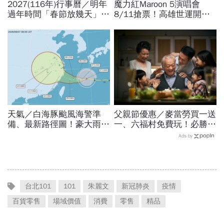
2027(116年)行事曆／明年
魔力紅Maroon 5演唱會
過年時間「春節放幾天」、
8/11搶票！高雄世運開唱
寒假時間暑假日期？連假3
時間、票價座位圖、理想國
天以上有9個：請假懶人包
會員優先購、拓元售票資訊
一次看
天氣／白海豚颱風海警準
父親節優惠／麥當勞買一送
備、最新路徑圖！豪大雨紫
一、六福村免費玩！必勝
爆區、影響時間曝光，8/8
客、肯德基、遊樂園…29
Ads by
颱風假機率多大，10日報
家速食餐飲飯店好康必收
先看
台北101
101
朱麗文
新冠肺炎
疫情
百貨零售
場域價值
消費
零售
精品