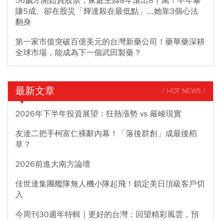
56歲才開始買股票，家庭主婦8年滾出8千萬！半年暴
賺5成、卻在股災「輝達殺在最低點」...她靠3個心法
翻身
第一家市值突破百億美元的台灣新藥公司！藥華藥深耕
全球市場，能成為下一個武田製藥？
最新文章
/ HOT NEWS /
2026年下半年投資展望：狂熱漲勢 vs 嚴峻現實
友達二把手柯富仁裸辭內幕！「落後群創」成最後稻
草？
2026前進大南方論壇
佳世達集團艦隊無人機小隊起飛！鎖定美日頂級客戶切
入
今周刊30週年特輯｜更好的台灣：回望精彩風雲，預