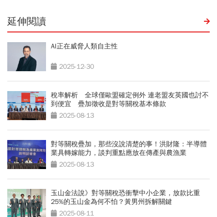
延伸閱讀
AI正在威脅人類自主性
2025-12-30
稅率解析 全球僅歐盟確定例外 連老盟友英國也討不
到便宜 疊加徵收是對等關稅基本條款
2025-08-13
對等關稅疊加，那些沒說清楚的事！洪財隆：半導體
業具轉嫁能力，談判重點應放在傳產與農漁業
2025-08-13
玉山金法說》對等關稅恐衝擊中小企業，放款比重
25%的玉山金為何不怕？黃男州拆解關鍵
2025-08-11