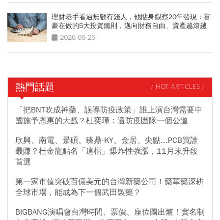
理財老手看過無數有錢人，他貼身觀察20年發現：富
豪在做的5大投資鐵則，邁向財務自由、資產越滾越
富
2026-05-25
熱門話題
/ HOT ARTICLES /
「把BNT吹成神藥、誤導防疫政策」誰上演台灣需要中
國施予恩惠的大戲？杜奕瑾：還防疫團隊一個公道
欣興、南電、景碩、臻鼎-KY、金居、尖點...PCB買誰
最賺？杜金龍點名「這檔」爆炸性強漲，11月末升段
首選
第一家市值突破百億美元的台灣新藥公司！藥華藥深耕
全球市場，能成為下一個武田製藥？
BIGBANG演唱會台灣時間、票價、座位圖出爐！實名制