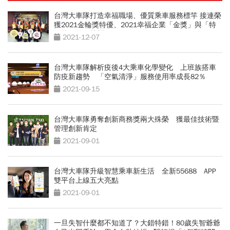
台灣大車隊打造幸福職場、優質乘車服務標竿 接連榮
獲2021金輪獎特優、2021幸福企業「金獎」與「特
別獎」雙項榮耀
2021-12-07
台灣大車隊解析疫後4大乘車化學變化 上班族搭車
防疫新趨勢 「空氣清淨」服務使用率成長82％
2021-09-15
台灣大車隊勇奪創新商務獎兩大殊榮 獲最佳技術暨
管理創新肯定
2021-09-01
台灣大車隊升級智慧乘車新生活 全新55688 APP
雙平台上線五大亮點
2021-09-01
一旦失智什麼都不知道了？大錯特錯！80歲失智爺爺