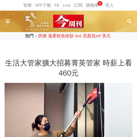
0
熱門：
房價
遺產稅免稅額
fed
高股息etf
美元
生活大管家擴大招募菁英管家 時薪上看
460元