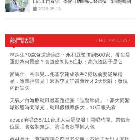
自己出門看診、學會自助結帳...醫師揭「1個翻轉關
鍵」
2026-05-13
熱門話題
/ HOT ARTICLES /
林炳生70歲食道癌病逝…永和豆漿拼到500家、養生愛
運動為何罹癌？食道癌初期5症狀：高危險因子是它
愛馬仕、香奈兒...兆基李建成涉吞7億送前妻滿屋精
品，遭羈押禁見！宏碁李文詳當董座才2天閃辭：發現
內部缺失
天氣／白海豚颱風最新路徑圖「陸警準備」！豪大雨紫
爆影響時間曝光，颱風假機率多大，10日報先看
aespa演唱會8/11台北大巨蛋登場！開唱時間、票價座
位圖、實名制規定、演唱會歌單懶人包
眷村長大，蔡詩萍聊公務員老父親：不給子女出人頭地