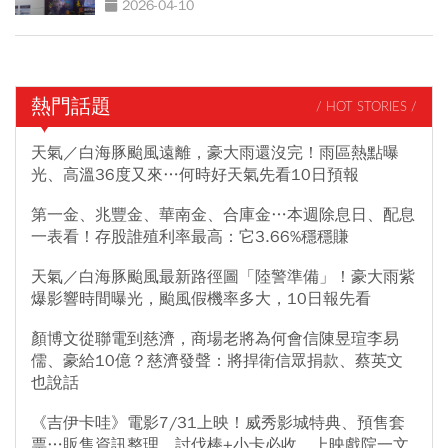
2026-04-10
熱門話題
/ HOT STORIES /
天氣／白海豚颱風遠離，豪大雨還沒完！雨區熱點曝
光、高溫36度又來…何時好天氣先看10日預報
第一金、兆豐金、華南金、合庫金…本週除息日、配息
一表看！存股誰殖利率最高：它3.66%穩穩賺
天氣／白海豚颱風最新路徑圖「陸警準備」！豪大雨紫
爆影響時間曝光，颱風假機率多大，10日報先看
顏博文從聯電到慈濟，商場老將為何會信陳昱瑄李易
儒、豪給10億？慈濟發聲：將捍衛信眾捐款、蔡英文
也說話
《吉伊卡哇》電影7/31上映！威秀影城特典、預售套
票…販售資訊整理，討伐棒+小卡必收、上映戲院一文