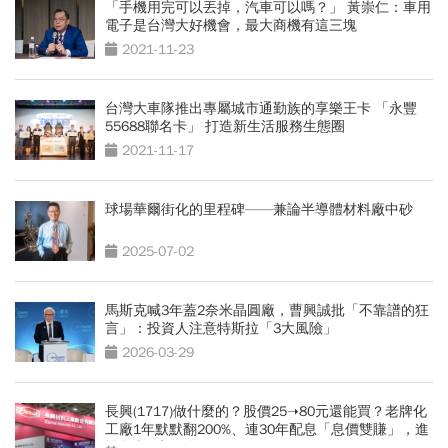
「手機用完可以丟掉，汽車可以嗎？」 黃崇仁：車用
電子是台灣大好機會，最大商機有這三塊
2021-11-23
台灣大車隊推出專屬城市通勤族的享樂王卡 「永豐
55688聯名卡」 打造新生活服務生態圈
2021-11-17
球場華爾街化的里程碑——兼論半導體材料廠中砂
2025-07-02
馬斯克喊3年蓋2奈米晶圓廠，曹興誠批「不靠譜的狂
言」：投資人注意特斯拉「3大風險」
2026-03-29
長興(1717)做什麼的？股價25➝80元還能買？老牌化
工廠1年默默翻200%、連30年配息「息價雙賺」，進
場留意3大風險