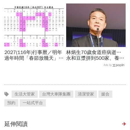
百萬、抖音漲粉41萬！AI劇
錢沒了，雙重驗證也可能破
演到比真人還真：讓網紅反
解：6大自保原則快看
學她
2027(116年)行事曆／明年
林炳生70歲食道癌病逝…
過年時間「春節放幾天」、
永和豆漿拼到500家、養生
寒假時間暑假日期？連假3
愛運動為何罹癌？食道癌初
Ads by
天以上有9個：請假懶人包
期5症狀：高危險因子是它
生活大管家
台灣大車隊集團
清潔管家
媒合
預約
一站式平台
延伸閱讀