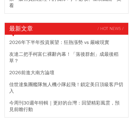
看
最新文章
/ HOT NEWS /
2026年下半年投資展望：狂熱漲勢 vs 嚴峻現實
友達二把手柯富仁裸辭內幕！「落後群創」成最後稻
草？
2026前進大南方論壇
佳世達集團艦隊無人機小隊起飛！鎖定美日頂級客戶切
入
今周刊30週年特輯｜更好的台灣：回望精彩風雲，預
見前瞻行動