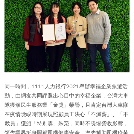
同一時間，1111人力銀行2021舉辦幸福企業票選活
動，由網友共同評選出心目中的幸福企業，台灣大車
隊獲頒民生服務業「金獎」榮譽，且肯定台灣大車隊
在疫情險峻時期展現照顧員工決心「不減薪」、「不
裁員」獲頒「特別獎」殊榮，同時不畏懼營收影響，
領先業界挺身照顧司機健康安全，率先補助司機疫苗