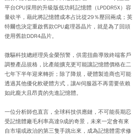
平台CPU採用的升級版低功耗記憶體（LPDDR5X）容
量砍半，藉此將記憶體成本占比從29％壓回兩成；英
特爾也決定重啟舊款CPU處理器晶片，就是為了回頭
使用舊款DDR4晶片。
微驅科技總經理吳金榮預警，供需扭曲導致終端客戶
調整產品規格，比產能擴充更可能讓記憶體價格在二
七年下半年迎來轉折；除了降規，硬體製造商也可能
透過其他優化軟硬體方式，讓AI伺服器不再需要依賴
如此龐大且昂貴的先進記憶體。
一位分析師也直言，全球科技供應鏈，不可能長期忍
受記憶體廠毛利率高達9成的奇景，未來一定會有來
自市場或政治的第三隻手跳出來，成為記憶體需求修