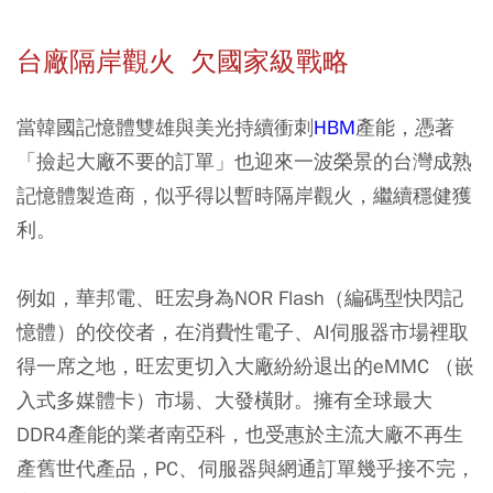
台廠隔岸觀火 欠國家級戰略
當韓國記憶體雙雄與美光持續衝刺
HBM
產能，憑著
「撿起大廠不要的訂單」也迎來一波榮景的台灣成熟
記憶體製造商，似乎得以暫時隔岸觀火，繼續穩健獲
利。
例如，華邦電、旺宏身為NOR Flash（編碼型快閃記
憶體）的佼佼者，在消費性電子、AI伺服器市場裡取
得一席之地，旺宏更切入大廠紛紛退出的eMMC （嵌
入式多媒體卡）市場、大發橫財。擁有全球最大
DDR4產能的業者南亞科，也受惠於主流大廠不再生
產舊世代產品，PC、伺服器與網通訂單幾乎接不完，