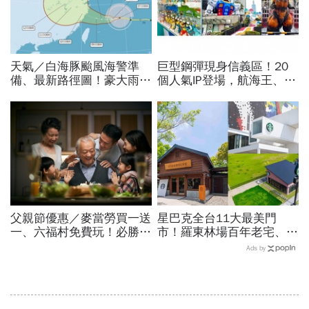
天氣／白海豚颱風海警準
巨型鋼彈現身信義區！20
備、最新路徑圖！豪大雨紫
個人氣IP登場，航海王、哥
爆區、影響時間曝光，8/8
吉拉、七龍珠、寶可夢…盤
颱風假機率多大，10日報
點打卡熱點，活動只到這天
先看
父親節優惠／麥當勞買一送
星巴克全台11大最美門
一、六福村免費玩！必勝
市！羅東林場百年老宅、亞
客、肯德基、遊樂園…29
洲首間貨櫃屋，山景、海
Ads by
家速食餐飲飯店好康必收
景、鐵道、玻璃屋特色店一
次朝聖