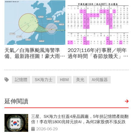
記憶體
SK海力士
HBM
美光
AI伺服器
延伸閱讀
三星、SK海力士狂蓋4座晶圓廠，5年拚記憶體產能翻
倍！李在明1800兆韓元拚AI，為何2家股價不漲反跌
2026-06-29