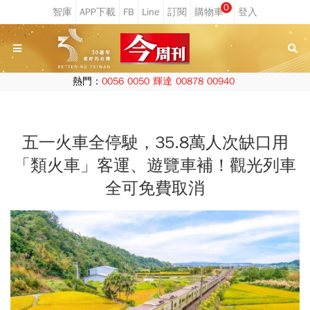
0
熱門：
0056
0050
輝達
00878
00940
五一火車全停駛，35.8萬人次缺口用
「類火車」客運、遊覽車補！觀光列車
全可免費取消