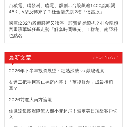
台積電、聯發科、聯電、群創...台股飆逾1400點叩關
45K，V型反轉來了？杜金龍先挑2檔「便當股」
國巨(2327)股價腰斬又漲停，該賣還是續抱？杜金龍預
言重演華城狂飆走勢「解套時間曝光」！群創、南亞科
也點名
最新文章
/ HOT NEWS /
2026年下半年投資展望：狂熱漲勢 vs 嚴峻現實
友達二把手柯富仁裸辭內幕！「落後群創」成最後稻
草？
2026前進大南方論壇
佳世達集團艦隊無人機小隊起飛！鎖定美日頂級客戶切
入