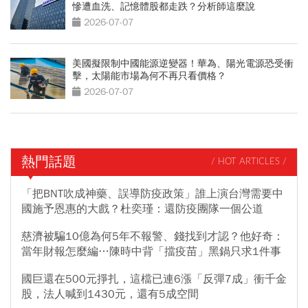
慘遭血洗、記憶體股都走跌？分析師這麼說
2026-07-07
美國擬限制中國能源逆變器！華為、陽光電源恐受衝
擊，太陽能市場為何不再只看價格？
2026-07-07
熱門話題
/ HOT ARTICLES /
「把BNT吹成神藥、誤導防疫政策」誰上演台灣需要中
國施予恩惠的大戲？杜奕瑾：還防疫團隊一個公道
慈濟被騙10億為何5年不報警、錢找到才認？他好奇：
當年財報怎麼編…陳時中背「擋疫苗」黑鍋只求1件事
國巨還在500元掙扎，這檔已連6漲「反彈7成」衝千金
股，法人喊到1430元，還有5成空間