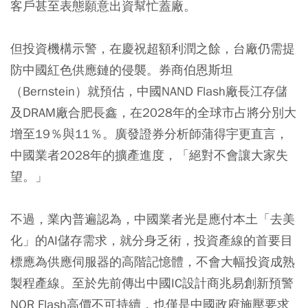
客戶甚至表態願意出資幫忙蓋廠。
但投資機構示警，在慶祝超額利潤之餘，台廠仍需提
防中國紅色供應鏈的侵襲。券商伯恩斯坦
（Bernstein）就預估，中國NAND Flash廠長江存儲
及DRAM廠合肥長鑫，在2028年的全球市占將分別大
增至19％與11％。廣發證券分析師蒲得宇更直言，
中國業者2028年的擴產進度，「絕對不會讓大家失
望。」
不過，業內普遍認為，中國業者光是應付本土「去美
化」的AI儲存需求，就分身乏術，投資產線的首要目
標應為供應伺服器的高階記憶體，不會大幅投資成熟
製程產線。至於先前傳出中國IC設計商兆易創新預警
NOR Flash高價不可持續，也僅是中國政府施壓要求