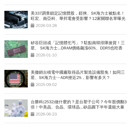
美337調查鎖定記憶體股，鎧俠、SK海力士被點名！
旺宏、南亞科、華邦電會受影響？12家關聯名單曝光
2026-03-28
矽谷巨頭成「記憶體乞丐」？駐點南韓排隊搶貨！三
星、 SK海力士...DRAM價格飆漲60%、DDR5也吃香
2026-01-10
美撤銷台積電中國廠取得晶片製造設備豁免！如同三
星、SK海力士…ADR挫近2%，影響有多大？
2025-09-02
台勝科(2532)做什麼的？是台塑子公司？今年股價翻3
倍！中美晶、合晶、環球晶...矽晶圓下半年還能大暴
漲？
2026-06-23