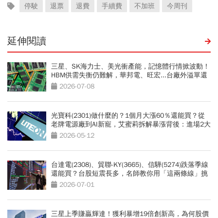
停駛
退票
退費
手續費
不加班
今周刊
延伸閱讀
三星、SK海力士、美光衝產能，記憶體行情掀波動！
HBM供需失衡仍難解，華邦電、旺宏...台廠外溢單還
能接多久？
2026-07-08
光寶科(2301)做什麼的？1個月大漲60％還能買？從
老牌電源廠到AI新寵，艾蜜莉拆解暴漲背後：進場2大
變數必看
2026-05-12
台達電(2308)、貿聯-KY(3665)、信驊(5274)跌落季線
還能買？台股短震長多，名師教你用「這兩條線」挑
強勢股
2026-07-01
三星上季賺贏輝達！獲利暴增19倍創新高，為何股價