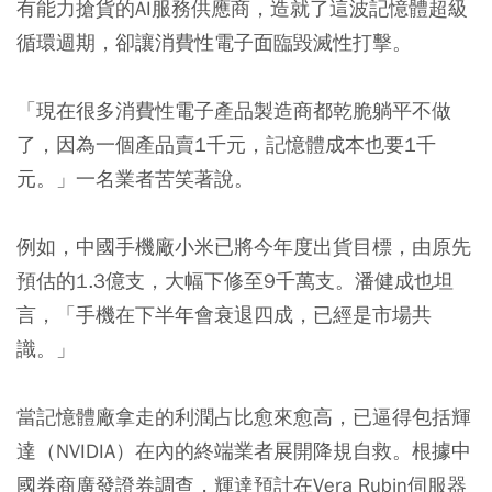
有能力搶貨的AI服務供應商，造就了這波記憶體超級
循環週期，卻讓消費性電子面臨毀滅性打擊。
「現在很多消費性電子產品製造商都乾脆躺平不做
了，因為一個產品賣1千元，記憶體成本也要1千
元。」一名業者苦笑著說。
例如，中國手機廠小米已將今年度出貨目標，由原先
預估的1.3億支，大幅下修至9千萬支。潘健成也坦
言，「手機在下半年會衰退四成，已經是市場共
識。」
當記憶體廠拿走的利潤占比愈來愈高，已逼得包括輝
達（NVIDIA）在內的終端業者展開降規自救。根據中
國券商廣發證券調查，輝達預計在Vera Rubin伺服器