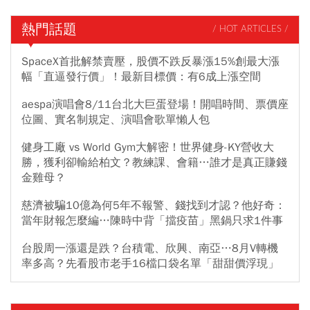
熱門話題
/ HOT ARTICLES /
SpaceX首批解禁賣壓，股價不跌反暴漲15%創最大漲
幅「直逼發行價」！最新目標價：有6成上漲空間
aespa演唱會8/11台北大巨蛋登場！開唱時間、票價座
位圖、實名制規定、演唱會歌單懶人包
健身工廠 vs World Gym大解密！世界健身-KY營收大
勝，獲利卻輸給柏文？教練課、會籍…誰才是真正賺錢
金雞母？
慈濟被騙10億為何5年不報警、錢找到才認？他好奇：
當年財報怎麼編…陳時中背「擋疫苗」黑鍋只求1件事
台股周一漲還是跌？台積電、欣興、南亞…8月V轉機
率多高？先看股市老手16檔口袋名單「甜甜價浮現」