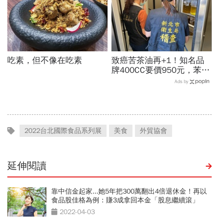
吃素，但不像在吃素
致癌苦茶油再+1！知名品
牌400CC要價950元，苯駢
芘卻超標3倍…賣出131瓶
Ads by
怎麼退貨？5家問題油廠最
新進度
2022台北國際食品系列展
美食
外貿協會
延伸閱讀
靠中信金起家...她5年把300萬翻出4倍退休金！再以
食品股佳格為例：賺3成拿回本金「股息繼續滾」
2022-04-03