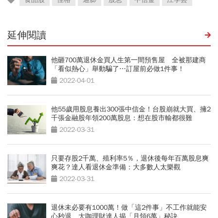
延伸閱讀
他砸700萬退休金買人生第一間預售屋 全被那建商
「看似熱心」舉動騙了…訂屋前必做1件事！
2022-04-01
他55歲用股息養出300張中信金！台股崩就大買、擁2
千張金融股年領200萬股息：想在股市輸都很難
2022-03-31
只要存股2千萬、殖利率5％，退休後每年百萬股息爽
爽花？達人看退休金準備：大多數人太樂觀
2022-03-31
退休未必要有1000萬！做「這2件事」不工作就能安
心秒退 大咖理財達人揭「月領6萬」秘訣