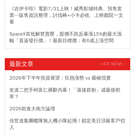
《吉伊卡哇》電影7/31上映！威秀影城特典、預售套
票…販售資訊整理，討伐棒+小卡必收、上映戲院一文
看
SpaceX首批解禁賣壓，股價不跌反暴漲15%創最大漲
幅「直逼發行價」！最新目標價：有6成上漲空間
最新文章
/ HOT NEWS /
2026年下半年投資展望：狂熱漲勢 vs 嚴峻現實
友達二把手柯富仁裸辭內幕！「落後群創」成最後稻
草？
2026前進大南方論壇
佳世達集團艦隊無人機小隊起飛！鎖定美日頂級客戶切
入