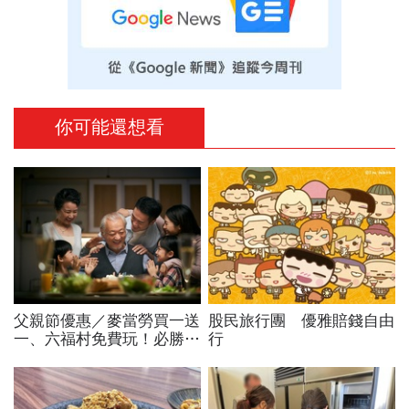
你可能還想看
父親節優惠／麥當勞買一送
股民旅行團 優雅賠錢自由
一、六福村免費玩！必勝
行
客、肯德基、遊樂園…29
家速食餐飲飯店好康必收