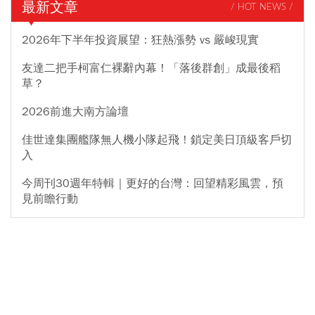
最新文章
/ HOT NEWS /
2026年下半年投資展望：狂熱漲勢 vs 嚴峻現實
友達二把手柯富仁裸辭內幕！「落後群創」成最後稻
草？
2026前進大南方論壇
佳世達集團艦隊無人機小隊起飛！鎖定美日頂級客戶切
入
今周刊30週年特輯｜更好的台灣：回望精彩風雲，預
見前瞻行動