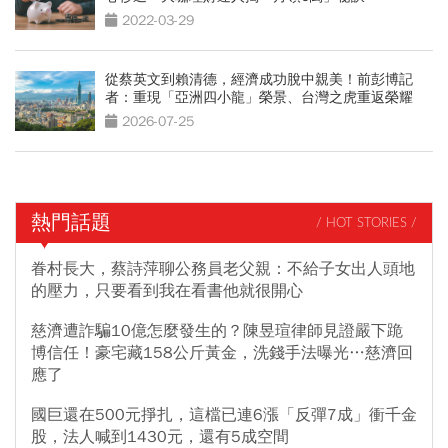
2022-03-29
從蔡英文到賴清德，經濟成功脫中親美！前彭博記
者：重現「亞洲四小龍」榮景、台灣之虎重返榮耀
2026-07-25
熱門話題
/ HOT STORIES /
眷村長大，蔡詩萍聊公務員老父親：不給子女出人頭地
的壓力，只要看到我在看書他就很開心
慈濟遭詐騙10億怎麼發生的？陳昱瑄律師見證嚴下跪
博信任！豪宅藏158公斤黃金，洗錢手法曝光…慈濟回
應了
國巨還在500元掙扎，這檔已連6漲「反彈7成」衝千金
股，法人喊到1430元，還有5成空間