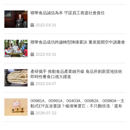
聯華食品誠信為本 守諾員工善盡社會責任
2022-03-31
聯華食品成功跨越轉型陣痛要訣 董座親開空中讀書會
2022-03-31
產研攜手 推動食品產業鏈升級 食品所創新質地技術
即時性餐食口感大躍進
2022-03-07
00981A、00991A、00403A、00982A、00980A…主
動式ETF反攻要誰？楊倩琳選它：不只翻倍漲「還有
一優勢」
2026-07-22