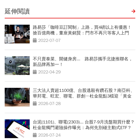
延伸閱讀
路易莎「咖啡豆訂閱制」上路，買4磅以上有優惠！
搶百億商機，董座黃銘賢：門市不再只等客人上門
2022-07-07
不只賣泰菜、開健身房... 路易莎攜手北捷推聯名，
新品牌再加一！
2022-04-29
三大法人賣超1100億、台股逃殺有鑽石股？南亞科、
華邦電、旺宏、聯電、群創…杜金龍點3檔迎「黃金
坑」買點
2026-07-28
台泥(1101)、聯電(2303)... 台股7-9月洗盤期買什麼？
杜金龍獨門避險操作曝光：為何先別碰主動式ETF？
2026-07-24