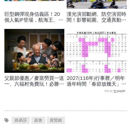
巨型鋼彈現身信義區！20
漢光演習斷網、防空演習時
個人氣IP登場，航海王、哥
間！影響範圍、交通異動…
吉拉、七龍珠、寶可夢…盤
捷運台鐵高鐵公車停駛？城
點打卡熱點，活動只到這天
鎮韌性演習不配合最高罰
15萬
父親節優惠／麥當勞買一送
2027(116年)行事曆／明年
一、六福村免費玩！必勝
過年時間「春節放幾天」、
客、肯德基、遊樂園…29
寒假時間暑假日期？連假3
Ads by
家速食餐飲飯店好康必收
天以上有9個：請假懶人包
路易莎
蔬食
黃賢銘