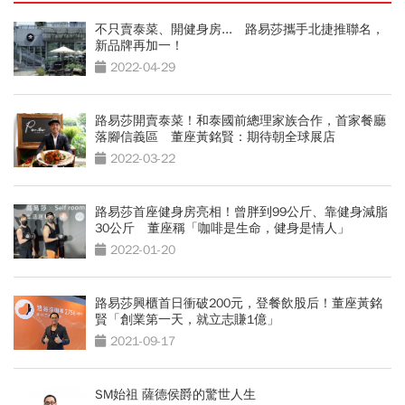
不只賣泰菜、開健身房... 路易莎攜手北捷推聯名，
新品牌再加一！
2022-04-29
路易莎開賣泰菜！和泰國前總理家族合作，首家餐廳
落腳信義區 董座黃銘賢：期待朝全球展店
2022-03-22
路易莎首座健身房亮相！曾胖到99公斤、靠健身減脂
30公斤 董座稱「咖啡是生命，健身是情人」
2022-01-20
路易莎興櫃首日衝破200元，登餐飲股后！董座黃銘
賢「創業第一天，就立志賺1億」
2021-09-17
SM始祖 薩德侯爵的驚世人生