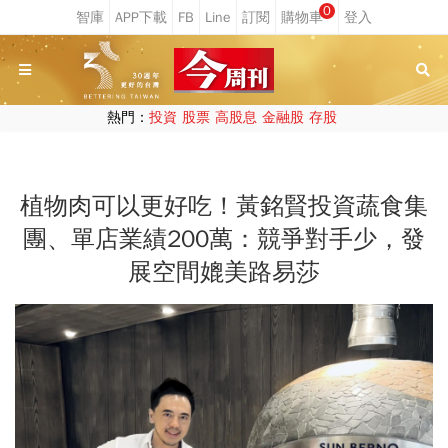
0
熱門：
投資
股票
高股息
金融股
存股
植物肉可以更好吃！黃銘賢投資蔬食集
團、單店業績200萬：競爭對手少，發
展空間媲美路易莎