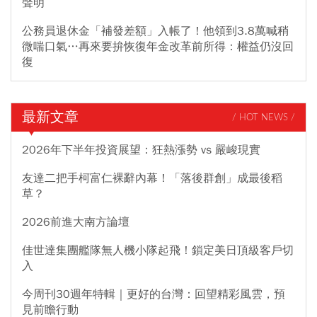
聲明
公務員退休金「補發差額」入帳了！他領到3.8萬喊稍
微喘口氣…再來要拚恢復年金改革前所得：權益仍沒回
復
最新文章
/ HOT NEWS /
2026年下半年投資展望：狂熱漲勢 vs 嚴峻現實
友達二把手柯富仁裸辭內幕！「落後群創」成最後稻
草？
2026前進大南方論壇
佳世達集團艦隊無人機小隊起飛！鎖定美日頂級客戶切
入
今周刊30週年特輯｜更好的台灣：回望精彩風雲，預
見前瞻行動