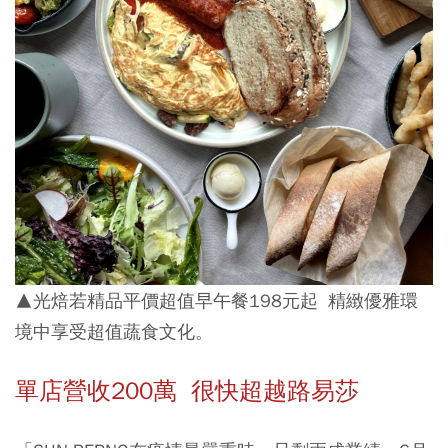
▲光焙若精品平價超值早午餐198元起 精緻優雅環
境中享受超值蔬食文化。
單店營收200
萬
很快超越路易莎