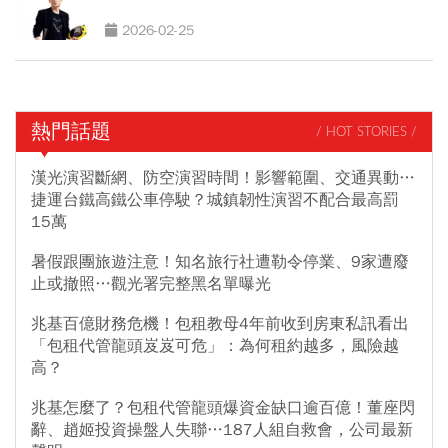
2026-02-25
熱門話題
/ HOT STORIES /
漢光演習斷網、防空演習時間！影響範圍、交通異動…
捷運台鐵高鐵公車停駛？城鎮韌性演習不配合最高罰
15萬
暑假跟團旅遊注意！知名旅行社遭勒令停業、9家遭廢
止或撤照…觀光署完整黑名單曝光
兆基百億財務危機！包租教母4年前收到房東私訊看出
「包租代管龍頭岌岌可危」：為何租約越多，風險越
高？
兆基怎麼了？包租代管龍頭爆資金缺口逾百億！董座閃
辭、趙姬投資操盤人失聯…187人組自救會，公司最新