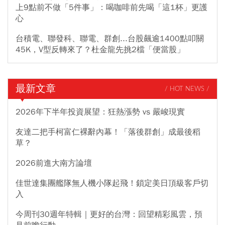
上9點前不做「5件事」：喝咖啡前先喝「這1杯」更護
心
台積電、聯發科、聯電、群創...台股飆逾1400點叩關
45K，V型反轉來了？杜金龍先挑2檔「便當股」
最新文章
/ HOT NEWS /
2026年下半年投資展望：狂熱漲勢 vs 嚴峻現實
友達二把手柯富仁裸辭內幕！「落後群創」成最後稻
草？
2026前進大南方論壇
佳世達集團艦隊無人機小隊起飛！鎖定美日頂級客戶切
入
今周刊30週年特輯｜更好的台灣：回望精彩風雲，預