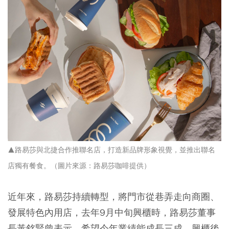
▲路易莎與北捷合作推聯名店，打造新品牌形象視覺，並推出聯名
店獨有餐食。（圖片來源：路易莎咖啡提供）
近年來，路易莎持續轉型，將門市從巷弄走向商圈、
發展特色內用店，去年9月中旬興櫃時，路易莎董事
長黃銘賢曾表示，希望今年業績能成長三成，興櫃後