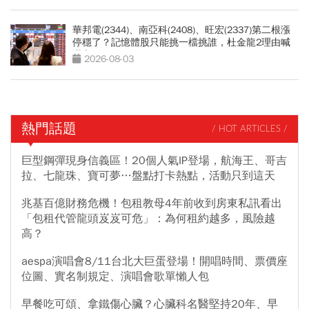
華邦電(2344)、南亞科(2408)、旺宏(2337)第二根漲
停穩了？記憶體股只能挑一檔挑誰，杜金龍2理由喊
選它
2026-08-03
熱門話題
/ HOT ARTICLES /
巨型鋼彈現身信義區！20個人氣IP登場，航海王、哥吉
拉、七龍珠、寶可夢…盤點打卡熱點，活動只到這天
兆基百億財務危機！包租教母4年前收到房東私訊看出
「包租代管龍頭岌岌可危」：為何租約越多，風險越
高？
aespa演唱會8/11台北大巨蛋登場！開唱時間、票價座
位圖、實名制規定、演唱會歌單懶人包
早餐吃可頌、拿鐵傷心臟？心臟科名醫堅持20年、早