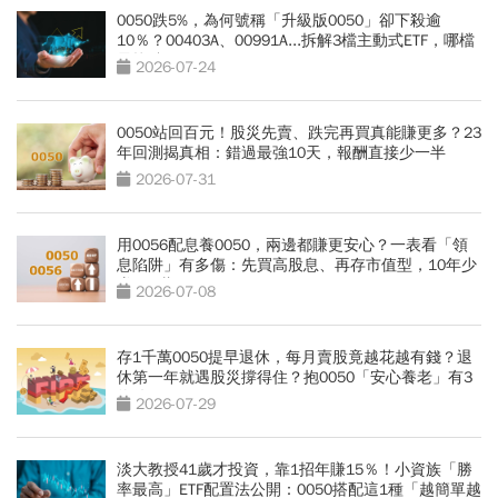
0050跌5%，為何號稱「升級版0050」卻下殺逾
10％？00403A、00991A...拆解3檔主動式ETF，哪檔
最抗跌？
2026-07-24
0050站回百元！股災先賣、跌完再買真能賺更多？23
年回測揭真相：錯過最強10天，報酬直接少一半
2026-07-31
用0056配息養0050，兩邊都賺更安心？一表看「領
息陷阱」有多傷：先買高股息、再存市值型，10年少
賺330萬
2026-07-08
存1千萬0050提早退休，每月賣股竟越花越有錢？退
休第一年就遇股災撐得住？抱0050「安心養老」有3
條件
2026-07-29
淡大教授41歲才投資，靠1招年賺15％！小資族「勝
率最高」ETF配置法公開：0050搭配這1種「越簡單越