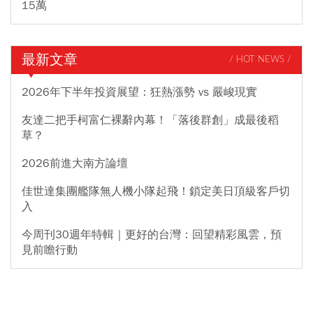
15萬
最新文章
/ HOT NEWS /
2026年下半年投資展望：狂熱漲勢 vs 嚴峻現實
友達二把手柯富仁裸辭內幕！「落後群創」成最後稻
草？
2026前進大南方論壇
佳世達集團艦隊無人機小隊起飛！鎖定美日頂級客戶切
入
今周刊30週年特輯｜更好的台灣：回望精彩風雲，預
見前瞻行動