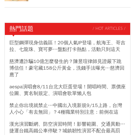
熱門話題
/ HOT ARTICLES /
巨型鋼彈現身信義區！20個人氣IP登場，航海王、哥吉
拉、七龍珠、寶可夢…盤點打卡熱點，活動只到這天
慈濟遭詐騙10億怎麼發生的？陳昱瑄律師見證嚴下跪
博信任！豪宅藏158公斤黃金，洗錢手法曝光…慈濟回
應了
aespa演唱會8/11台北大巨蛋登場！開唱時間、票價座
位圖、實名制規定、演唱會歌單懶人包
禁止你出境就禁止…中國出入境新規9/15上路，台灣
人小心「有去無回」？4種職業特別注意：前例在這
漢光演習斷網、防空演習時間！影響範圍、交通異動…
捷運台鐵高鐵公車停駛？城鎮韌性演習不配合最高罰