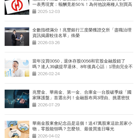
一表秀現實：報酬竟差50％！為何他說兩種人別買高
股息
2025-12-03
全數指標滿分！兆豐銀行三度榮獲證交所「盡職治理
資訊揭露較佳名單」殊榮
2026-03-26
當年沒買0050，退休存股0056和官股金融股錯了
嗎？達人39歲提早退休、8年後真心話：1理由完全不
後悔
2026-02-24
兆豐金、華南金、第一金、合庫金…台股破季線「國
家隊護盤」首選出列！金融股布局3理由、挑選密技
曝光
2026-07-29
華南金股東會紀念品是這個！送47萬股東這款居家小
物，零股能領嗎？怎麼領、最後買進日曝光
2026-04-02