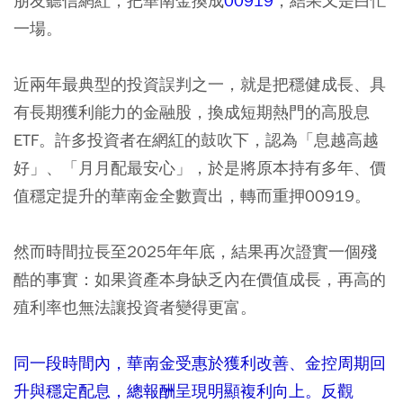
朋友聽信網紅，把華南金換成
00919
，結果又是白忙
一場。
近兩年最典型的投資誤判之一，就是把穩健成長、具
有長期獲利能力的金融股，換成短期熱門的高股息
ETF。許多投資者在網紅的鼓吹下，認為「息越高越
好」、「月月配最安心」，於是將原本持有多年、價
值穩定提升的華南金全數賣出，轉而重押00919。
然而時間拉長至2025年年底，結果再次證實一個殘
酷的事實：如果資產本身缺乏內在價值成長，再高的
殖利率也無法讓投資者變得更富。
同一段時間內，華南金受惠於獲利改善、金控周期回
升與穩定配息，總報酬呈現明顯複利向上。反觀