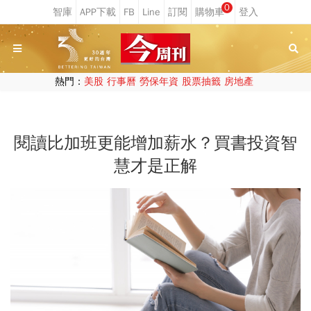
0
熱門：
美股
行事曆
勞保年資
股票抽籤
房地產
閱讀比加班更能增加薪水？買書投資智
慧才是正解