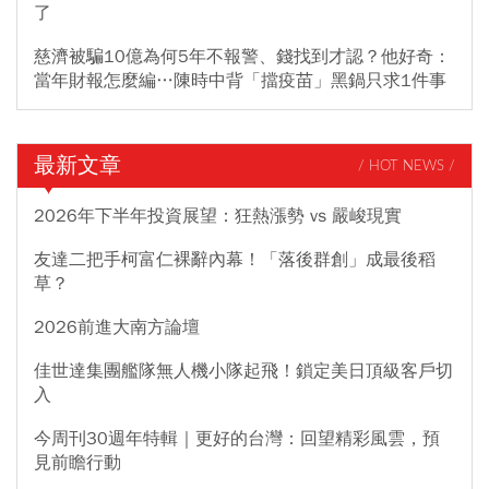
了
慈濟被騙10億為何5年不報警、錢找到才認？他好奇：
當年財報怎麼編…陳時中背「擋疫苗」黑鍋只求1件事
最新文章
/ HOT NEWS /
2026年下半年投資展望：狂熱漲勢 vs 嚴峻現實
友達二把手柯富仁裸辭內幕！「落後群創」成最後稻
草？
2026前進大南方論壇
佳世達集團艦隊無人機小隊起飛！鎖定美日頂級客戶切
入
今周刊30週年特輯｜更好的台灣：回望精彩風雲，預
見前瞻行動