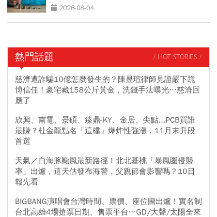
好賺」
2026-08-04
熱門話題
/ HOT STORIES /
慈濟遭詐騙10億怎麼發生的？陳昱瑄律師見證嚴下跪
博信任！豪宅藏158公斤黃金，洗錢手法曝光…慈濟回
應了
欣興、南電、景碩、臻鼎-KY、金居、尖點...PCB買誰
最賺？杜金龍點名「這檔」爆炸性強漲，11月末升段
首選
天氣／白海豚颱風最新路徑！北北基桃「暴風圈侵襲
率」出爐，這天估發布海警，父親節會影響嗎？10日
報先看
BIGBANG演唱會台灣時間、票價、座位圖出爐！實名制
台北高雄4場搶票日期、售票平台…GD/大聲/太陽全來