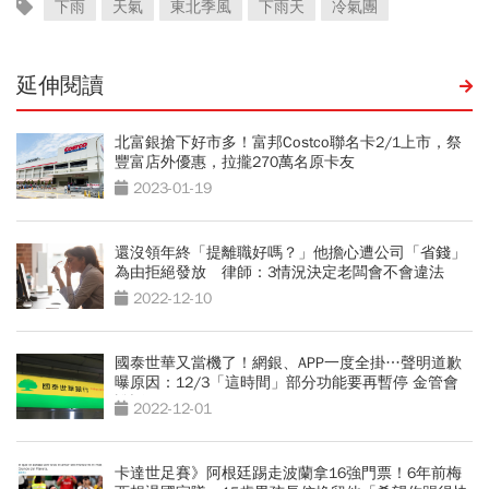
下雨
天氣
東北季風
下雨天
冷氣團
延伸閱讀
北富銀搶下好市多！富邦Costco聯名卡2/1上市，祭
豐富店外優惠，拉攏270萬名原卡友
2023-01-19
還沒領年終「提離職好嗎？」他擔心遭公司「省錢」
為由拒絕發放 律師：3情況決定老闆會不會違法
2022-12-10
國泰世華又當機了！網銀、APP一度全掛…聲明道歉
曝原因：12/3「這時間」部分功能要再暫停 金管會
說話了
2022-12-01
卡達世足賽》阿根廷踢走波蘭拿16強門票！6年前梅