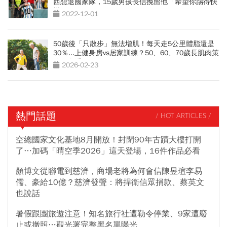
西想退國家隊，15歲男孩長信挽留他「希望你踢得快
樂」
2022-12-01
50歲後「只散步」無法增肌！每天走5公里體脂還是
30％...上健身房vs居家訓練？50、60、70歲長肌肉策
略一次看
2026-02-23
熱門話題
/ HOT ARTICLES /
空總國家文化基地8月開放！封閉90年古蹟大樓打開
了…加碼「晴空季2026」這天登場，16件作品必看
顏博文從聯電到慈濟，商場老將為何會信陳昱瑄李易
儒、豪給10億？慈濟發聲：將捍衛信眾捐款、蔡英文
也說話
暑假跟團旅遊注意！知名旅行社遭勒令停業、9家遭廢
止或撤照…觀光署完整黑名單曝光