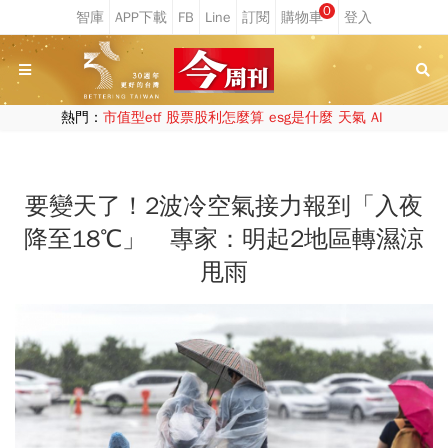
0
熱門：
市值型etf
股票股利怎麼算
esg是什麼
天氣
AI
要變天了！2波冷空氣接力報到「入夜
降至18℃」 專家：明起2地區轉濕涼
甩雨