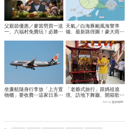
父親節優惠／麥當勞買一送
天氣／白海豚颱風海警準
一、六福村免費玩！必勝
備、最新路徑圖！豪大雨紫
客、肯德基、遊樂園…29
爆區、影響時間曝光，8/8
家速食餐飲飯店好康必收
颱風假機率多大，10日報
先看
坐廉航隨身行李放「上方置
「老爺式旅行」跟媽祖遶
物櫃」要收費…這家日系廉
境、訪地下舞廳、開箱歌劇
航票價只含1件放腳下，台
院後台…國旅不只是國旅！
Ads by
灣旅客也被影響！實施日曝
沈方正：台灣旅行有很多可
光
能