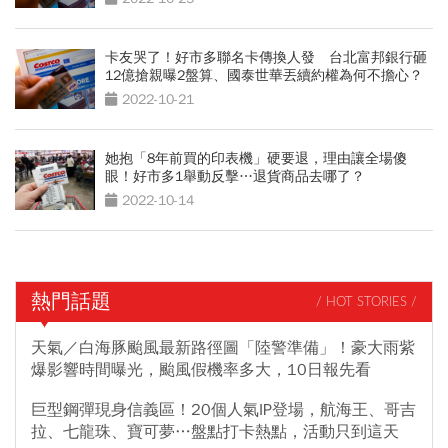
卡友哭了！好市多聯名卡傳換人發 台北富邦銀行砸
12億搶親曝2盤算、國泰世華丟續約權為何不擔心？
2022-10-21
她抱「8年前買的印表機」硬要退，理由讓全場傻
眼！好市多1舉動反擊…退貨商品去哪了？
2022-10-14
熱門話題
/ HOT STORIES /
天氣／白海豚颱風最新路徑圖「陸警準備」！豪大雨紫
爆影響時間曝光，颱風假機率多大，10日報先看
巨型鋼彈現身信義區！20個人氣IP登場，航海王、哥吉
拉、七龍珠、寶可夢…盤點打卡熱點，活動只到這天