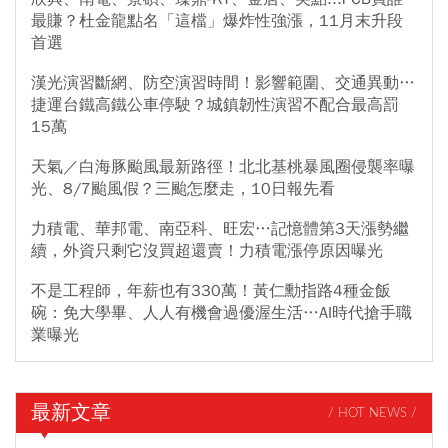
最賺？杜金龍點名「這檔」爆炸性強漲，11月末升段
首選
漢光演習斷網、防空演習時間！影響範圍、交通異動…
捷運台鐵高鐵公車停駛？城鎮韌性演習不配合最高罰
15萬
天氣／白海豚颱風最新路徑！北北基桃暴風圈侵襲率曝
光、8/7颱風假？三颱怎麼走，10日報先看
力積電、華邦電、南亞科、旺宏…記憶體第3天漲勢繼
續，外資只剩它沒買超還賣！力積電漲停原因曝光
不是工程師，年薪也有330萬！黃仁勳指路4種金飯
碗：免大學畢、人人有機會過優渥生活…AI時代搶手職
業曝光
最新文章
/ HOT NEWS /