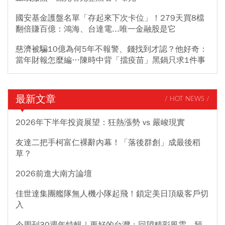
國安基金護盤名單「存起來下次卡位」！279天買8檔
翻倍賺百億：鴻海、台達電...唯一金融股是它
慈濟被騙10億為何5年不報警、錢找到才認？他好奇：
當年財報怎麼編…陳時中背「擋疫苗」黑鍋只求1件事
最新文章
/ HOT NEWS /
2026年下半年投資展望：狂熱漲勢 vs 嚴峻現實
友達二把手柯富仁裸辭內幕！「落後群創」成最後稻
草？
2026前進大南方論壇
佳世達集團艦隊無人機小隊起飛！鎖定美日頂級客戶切
入
今周刊30週年特輯｜更好的台灣：回望精彩風雲，預