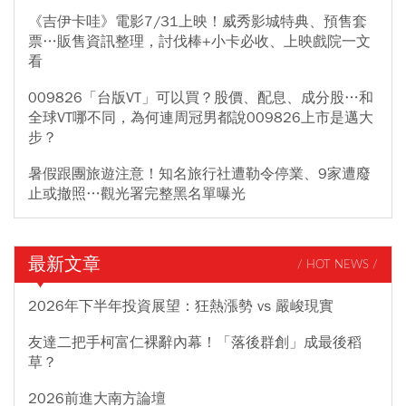
《吉伊卡哇》電影7/31上映！威秀影城特典、預售套
票…販售資訊整理，討伐棒+小卡必收、上映戲院一文
看
009826「台版VT」可以買？股價、配息、成分股…和
全球VT哪不同，為何連周冠男都說009826上市是邁大
步？
暑假跟團旅遊注意！知名旅行社遭勒令停業、9家遭廢
止或撤照…觀光署完整黑名單曝光
最新文章
/ HOT NEWS /
2026年下半年投資展望：狂熱漲勢 vs 嚴峻現實
友達二把手柯富仁裸辭內幕！「落後群創」成最後稻
草？
2026前進大南方論壇