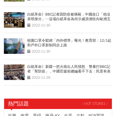
白紙革命》BBC記者因防疫被痛毆，中國改口「他沒
表明身分」…這場白紙革命為何示威浪潮吹向歐洲五
國？
2022-11-30
校園口罩令鬆綁「內外標準」曝光！教育部：12/1起
和戶外口罩新制同步上路
2022-11-30
白紙革命》新疆一把火燒出人民憤怒 警暴打BBC記
者「幫防疫」，中國官媒前總編看不下去：民眾有表
達意見權利
2022-11-29
熱門話題
/ HOT STORIES /
欣興、南電、景碩、臻鼎-KY、金居、尖點...PCB買誰