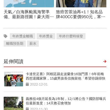
年終獎金離職
年終獎金
年終什麼時候發
離職預告期
薪水
延伸閱讀
卡達世足賽》阿根廷踢走波蘭拿16強門票！6年前梅
西想退國家隊，15歲男孩長信挽留他「希望你踢得快
樂」
2022-12-01
義務役4個月延長為1年制，12/1將公告？國防部曝兵
役最新進度：14天教召會增加
2022-11-30