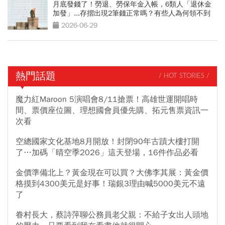
月底發錢了！勞退、勞保年金入帳，6類人「退休金
加發」...存摺出現2筆錢正常嗎？有些人為何領不到
2026-06-29
熱門話題
/ HOT STORIES /
魔力紅Maroon 5演唱會8/11搶票！高雄世運開唱時
間、票價座位圖、理想國會員優先購、拓元售票資訊一
次看
空總國家文化基地8月開放！封閉90年古蹟大樓打開
了…加碼「晴空季2026」這天登場，16件作品必看
金價準備北上？黃金現在可以買？大佛李其展：黃金價
格摸到4300美元是好事！瑞銀3理由喊5000美元不遠
了
眷村長大，蔡詩萍聊公務員老父親：不給子女出人頭地