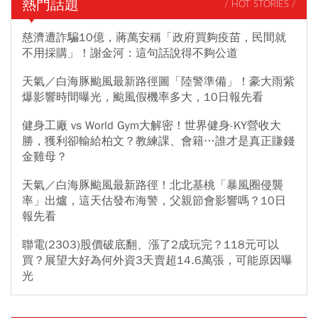
熱門話題
/ HOT STORIES /
慈濟遭詐騙10億，蔣萬安稱「政府買夠疫苗，民間就
不用採購」！謝金河：這句話說得不夠公道
天氣／白海豚颱風最新路徑圖「陸警準備」！豪大雨紫
爆影響時間曝光，颱風假機率多大，10日報先看
健身工廠 vs World Gym大解密！世界健身-KY營收大
勝，獲利卻輸給柏文？教練課、會籍…誰才是真正賺錢
金雞母？
天氣／白海豚颱風最新路徑！北北基桃「暴風圈侵襲
率」出爐，這天估發布海警，父親節會影響嗎？10日
報先看
聯電(2303)股價破底翻、漲了2成玩完？118元可以
買？展望大好為何外資3天賣超14.6萬張，可能原因曝
光