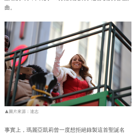
曲。
▲圖片來源：達志
事實上，瑪麗亞凱莉曾一度想拒絕錄製這首聖誕名