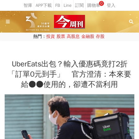
0
熱門：
投資
股票
高股息
金融股
存股
UberEats出包？輸入優惠碼竟打2折
「訂單0元到手」 官方澄清：本來要
給●●使用的，卻遭不當利用