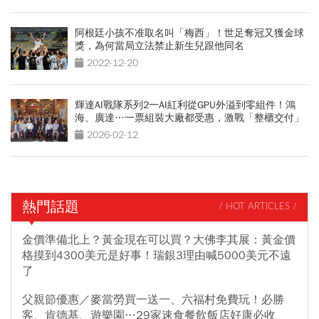
阿根廷小孩不准取名叫「梅西」！世足奪冠又獲金球
獎，為何當局立法禁止新生兒跟他同名
2022-12-20
輝達AI戰隊系列2一AI紅利從GPU外溢到零組件！鴻
海、廣達…一票組裝大廠都受惠，激戰「整櫃交付」
熱區
2026-02-12
熱門話題
/ HOT ARTICLES /
金價準備北上？黃金現在可以買？大佛李其展：黃金價
格摸到4300美元是好事！瑞銀3理由喊5000美元不遠
了
父親節優惠／麥當勞買一送一、六福村免費玩！必勝
客、肯德基、遊樂園…29家速食餐飲飯店好康必收