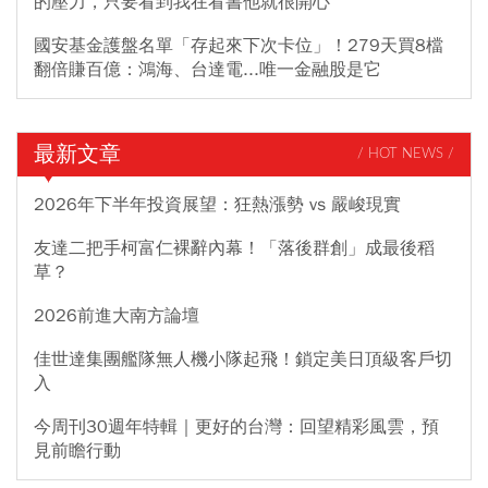
的壓力，只要看到我在看書他就很開心
國安基金護盤名單「存起來下次卡位」！279天買8檔
翻倍賺百億：鴻海、台達電...唯一金融股是它
最新文章
/ HOT NEWS /
2026年下半年投資展望：狂熱漲勢 vs 嚴峻現實
友達二把手柯富仁裸辭內幕！「落後群創」成最後稻
草？
2026前進大南方論壇
佳世達集團艦隊無人機小隊起飛！鎖定美日頂級客戶切
入
今周刊30週年特輯｜更好的台灣：回望精彩風雲，預
見前瞻行動