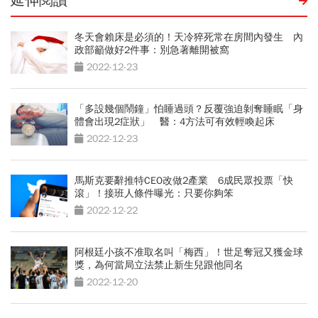
延伸閱讀
冬天會賴床是必須的！天冷猝死常在房間內發生 內
政部籲做好2件事：別急著離開被窩
2022-12-23
「多設幾個鬧鐘」怕睡過頭？反覆強迫剝奪睡眠「身
體會出現2症狀」 醫：4方法可有效輕喚起床
2022-12-23
馬斯克要辭推特CEO改做2產業 6成民眾投票「快
滾」！接班人條件曝光：只要你夠笨
2022-12-22
阿根廷小孩不准取名叫「梅西」！世足奪冠又獲金球
獎，為何當局立法禁止新生兒跟他同名
2022-12-20