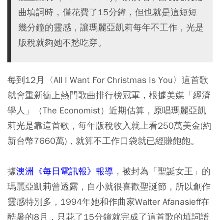
曲填詞時，僅花費了15分鐘，但也就是這短短
幾分鐘的靈感，讓瑪麗亞凱莉每年不工作，光是
版稅就夠她不愁吃穿。
每到12月〈All I Want For Christmas Is You〉這首歌
就會重新衝上熱門歌曲排行榜冠軍，根據美媒「經濟
學人」（The Economist）近期估算，原唱瑪麗亞凱
莉光是靠這首歌，每年版稅收入就上看250萬美金(約
新台幣7660萬)，就算不工作口袋就已經賺飽飽。
據
澳洲《每日電訊報》報導
，被封為「聖誕女王」的
瑪麗亞凱莉曾透露，自小就很喜歡聖誕節，所以創作
靈感特別多，1994年她和作曲家Walter Afanasieff在
酷暑的8月，只花了15分鐘就完成了這首歌的填詞譜