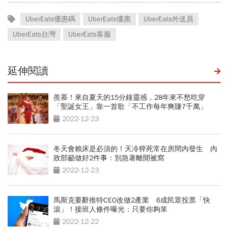
UberEats優惠碼
UberEats優惠
UberEats外送員
UberEats台灣
UberEats客服
延伸閱讀
羨慕！來自夏天的15分鐘靈感，28年來不愁吃穿
「聖誕女王」靠一首歌「不工作每年爽賺7千萬」
2022-12-23
冬天會賴床是必須的！天冷猝死常在房間內發生 內
政部籲做好2件事：別急著離開被窩
2022-12-23
馬斯克要辭推特CEO改做2產業 6成民眾投票「快
滾」！接班人條件曝光：只要你夠笨
2022-12-22