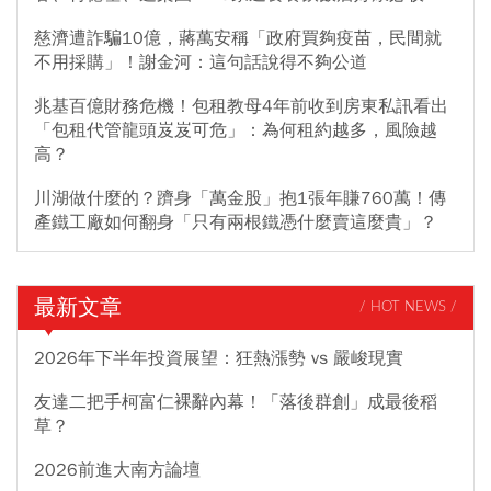
慈濟遭詐騙10億，蔣萬安稱「政府買夠疫苗，民間就
不用採購」！謝金河：這句話說得不夠公道
兆基百億財務危機！包租教母4年前收到房東私訊看出
「包租代管龍頭岌岌可危」：為何租約越多，風險越
高？
川湖做什麼的？躋身「萬金股」抱1張年賺760萬！傳
產鐵工廠如何翻身「只有兩根鐵憑什麼賣這麼貴」？
最新文章
/ HOT NEWS /
2026年下半年投資展望：狂熱漲勢 vs 嚴峻現實
友達二把手柯富仁裸辭內幕！「落後群創」成最後稻
草？
2026前進大南方論壇