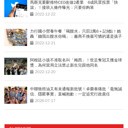
馬斯克要辭推特CEO改做2產業 6成民眾投票「快
滾」！接班人條件曝光：只要你夠笨
2022-12-22
力行國小營養午餐「喝餿水」只罰2萬6＋記8點！她
轟「錢我出餿水你喝」：廠商不換最可憐的還是孩子
2022-12-21
阿根廷小孩不准取名叫「梅西」！世足奪冠又獲金球
獎，為何當局立法禁止新生兒跟他同名
2022-12-20
中聯致癌油又有未通報新批號！卓榮泰痛批「毫無誠
信、隱匿事實」直喊抱歉：一定追究行政責任
2026-07-17