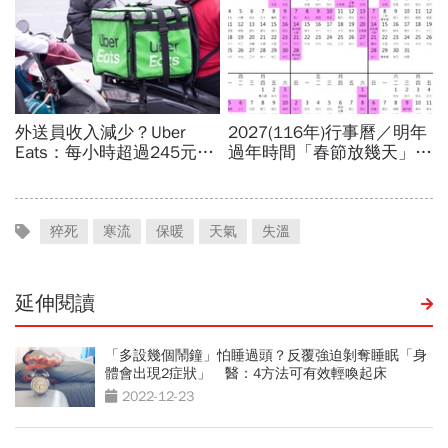
猝死
寒流
保暖
天氣
失溫
延伸閱讀
「多設幾個鬧鐘」怕睡過頭？反覆強迫剝奪睡眠「身
體會出現2症狀」 醫：4方法可有效輕喚起床
2022-12-23