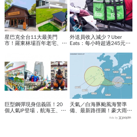
星巴克全台11大最美門
外送員收入減少？Uber
市！羅東林場百年老宅、亞
Eats：每小時超過245元！
洲首間貨櫃屋，山景、海
外送工會控疊單工時被砍
景、鐵道、玻璃屋特色店一
半，勞動部認違法：按人處
次朝聖
罰每案2萬
巨型鋼彈現身信義區！20
天氣／白海豚颱風海警準
個人氣IP登場，航海王、哥
備、最新路徑圖！豪大雨紫
吉拉、七龍珠、寶可夢…盤
爆區、影響時間曝光，8/8
Ads by
點打卡熱點，活動只到這天
颱風假機率多大，10日報
先看