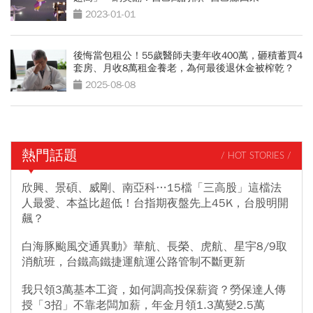
2023-01-01
後悔當包租公！55歲醫師夫妻年收400萬，砸積蓄買4
套房、月收8萬租金養老，為何最後退休金被榨乾？
2025-08-08
熱門話題
/ HOT STORIES /
欣興、景碩、威剛、南亞科…15檔「三高股」這檔法
人最愛、本益比超低！台指期夜盤先上45K，台股明開
飆？
白海豚颱風交通異動》華航、長榮、虎航、星宇8/9取
消航班，台鐵高鐵捷運航運公路管制不斷更新
我只領3萬基本工資，如何調高投保薪資？勞保達人傳
授「3招」不靠老闆加薪，年金月領1.3萬變2.5萬