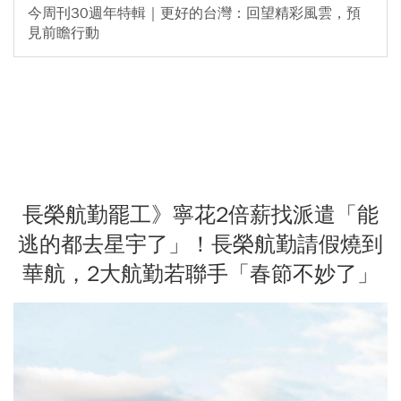
今周刊30週年特輯｜更好的台灣：回望精彩風雲，預
見前瞻行動
長榮航勤罷工》寧花2倍薪找派遣「能
逃的都去星宇了」！長榮航勤請假燒到
華航，2大航勤若聯手「春節不妙了」