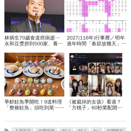
入境規定
中國疫情
BQ.1
BF.7
5J/
中國解封