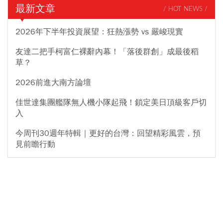
最新文章
/ HOT NEWS /
2026年下半年投資展望：狂熱漲勢 vs 嚴峻現實
友達二把手柯富仁裸辭內幕！「落後群創」成最後稻
草？
2026前進大南方論壇
佳世達集團艦隊無人機小隊起飛！鎖定美日頂級客戶切
入
今周刊30週年特輯｜更好的台灣：回望精彩風雲，預
見前瞻行動