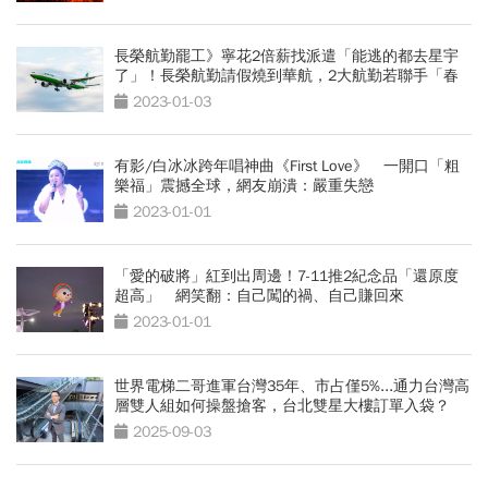
長榮航勤罷工》寧花2倍薪找派遣「能逃的都去星宇
了」！長榮航勤請假燒到華航，2大航勤若聯手「春
節不妙了」
2023-01-03
有影/白冰冰跨年唱神曲《First Love》 一開口「粗
樂福」震撼全球，網友崩潰：嚴重失戀
2023-01-01
「愛的破將」紅到出周邊！7-11推2紀念品「還原度
超高」 網笑翻：自己闖的禍、自己賺回來
2023-01-01
世界電梯二哥進軍台灣35年、市占僅5%...通力台灣高
層雙人組如何操盤搶客，台北雙星大樓訂單入袋？
2025-09-03