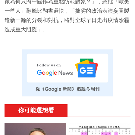
家為何只將中國作為重點防範對象？」，怒批「歐美
一些人」翻臉比翻書還快，「拙劣的政治表演妄圖製
造新一輪的分裂和對抗，將對全球早日走出疫情陰霾
造成重大阻礙」。