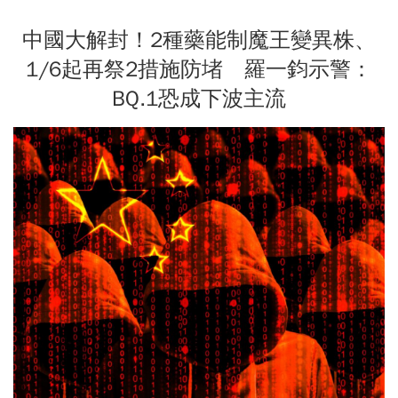
中國大解封！2種藥能制魔王變異株、
1/6起再祭2措施防堵 羅一鈞示警：
BQ.1恐成下波主流