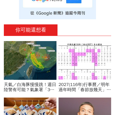
你可能還想看
天氣／白海豚慢慢跳！週日
2027(116年)行事曆／明年
陸警有可能？氣象署「3字
過年時間「春節放幾天」、
回應」...最新風雨預測，6
寒假時間暑假日期？連假3
縣市達停班課標準
天以上有9個：請假懶人包