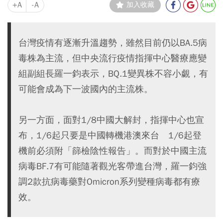
+A
-A
加入收藏
台灣疫情有逐漸升溫趨勢，雖然目前仍以BA.5病
毒株為主流，但中央流行疫情指揮中心醫療應變
組副組長羅一鈞表示，BQ.1變異株不容小覷，有
可能會成為下一波國內的主流株。
另一方面，面對1/8中國大解封，指揮中心也宣
布，1/6起只要是中國轉機港澳來台 1/6起登
機前必須附「篩檢陰性報告」。而對於中國主流
病毒BF.7有可能隨著觀光客帶進台灣，羅一鈞強
調2款抗病毒藥對Omicron系列變種病毒都有療
效。