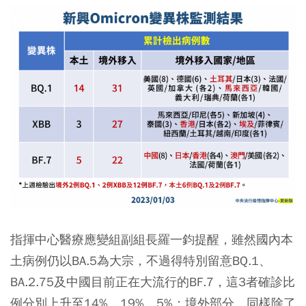
指揮中心醫療應變組副組長羅一鈞提醒，雖然國內本
土病例仍以BA.5為大宗，不過得特別留意BQ.1、
BA.2.75及中國目前正在大流行的BF.7，這3者確診比
例分別上升至14%、19%、5%；境外部分，同樣除了