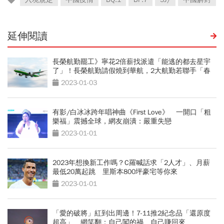
延伸閱讀
長榮航勤罷工》寧花2倍薪找派遣「能逃的都去星宇
了」！長榮航勤請假燒到華航，2大航勤若聯手「春
節不妙了」
2023-01-03
有影/白冰冰跨年唱神曲《First Love》 一開口「粗
樂福」震撼全球，網友崩潰：嚴重失戀
2023-01-01
2023年想換新工作嗎？C羅喊話求「2人才」、月薪
最低20萬起跳 里斯本800坪豪宅等你來
2023-01-01
「愛的破將」紅到出周邊！7-11推2紀念品「還原度
超高」 網笑翻：自己闖的禍、自己賺回來