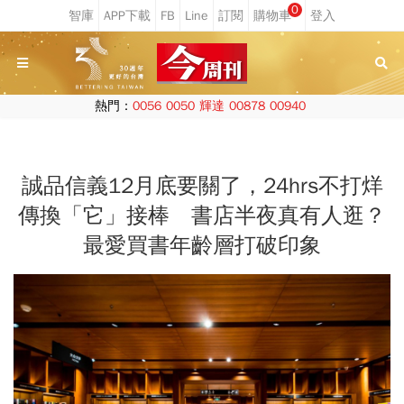
0
熱門：
0056
0050
輝達
00878
00940
誠品信義12月底要關了，24hrs不打烊
傳換「它」接棒 書店半夜真有人逛？
最愛買書年齡層打破印象