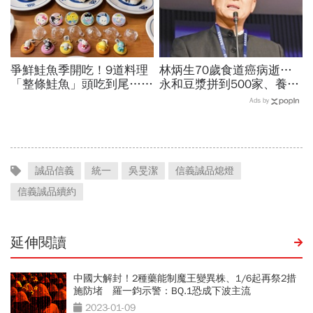
爭鮮鮭魚季開吃！9道料理
林炳生70歲食道癌病逝…
「整條鮭魚」頭吃到尾…藏
永和豆漿拼到500家、養生
壽司X三麗鷗聯名扭蛋：
愛運動為何罹癌？食道癌初
Ads by
Hello Kitty、酷洛米18款全
期5症狀：高危險因子是它
搜集
誠品信義
統一
吳旻潔
信義誠品熄燈
信義誠品續約
延伸閱讀
中國大解封！2種藥能制魔王變異株、1/6起再祭2措
施防堵 羅一鈞示警：BQ.1恐成下波主流
2023-01-09