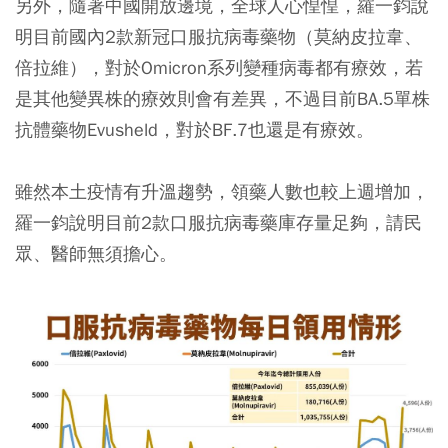
另外，隨著中國開放邊境，全球人心惶惶，羅一鈞說
明目前國內2款新冠口服抗病毒藥物（莫納皮拉韋、
倍拉維），對於Omicron系列變種病毒都有療效，若
是其他變異株的療效則會有差異，不過目前BA.5單株
抗體藥物Evusheld，對於BF.7也還是有療效。
雖然本土疫情有升溫趨勢，領藥人數也較上週增加，
羅一鈞說明目前2款口服抗病毒藥庫存量足夠，請民
眾、醫師無須擔心。