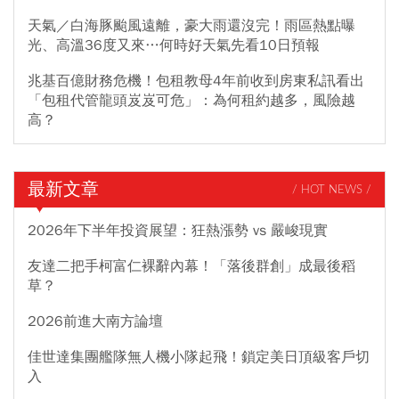
天氣／白海豚颱風遠離，豪大雨還沒完！雨區熱點曝
光、高溫36度又來…何時好天氣先看10日預報
兆基百億財務危機！包租教母4年前收到房東私訊看出
「包租代管龍頭岌岌可危」：為何租約越多，風險越
高？
最新文章
/ HOT NEWS /
2026年下半年投資展望：狂熱漲勢 vs 嚴峻現實
友達二把手柯富仁裸辭內幕！「落後群創」成最後稻
草？
2026前進大南方論壇
佳世達集團艦隊無人機小隊起飛！鎖定美日頂級客戶切
入