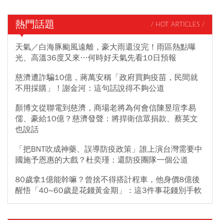
熱門話題
/ HOT ARTICLES /
天氣／白海豚颱風遠離，豪大雨還沒完！雨區熱點曝
光、高溫36度又來…何時好天氣先看10日預報
慈濟遭詐騙10億，蔣萬安稱「政府買夠疫苗，民間就
不用採購」！謝金河：這句話說得不夠公道
顏博文從聯電到慈濟，商場老將為何會信陳昱瑄李易
儒、豪給10億？慈濟發聲：將捍衛信眾捐款、蔡英文
也說話
「把BNT吹成神藥、誤導防疫政策」誰上演台灣需要中
國施予恩惠的大戲？杜奕瑾：還防疫團隊一個公道
80歲拿1億能幹嘛？曾捨不得搭計程車，他身價8億後
醒悟「40~60歲是花錢黃金期」：這3件事花錢別手軟