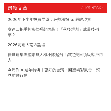
最新文章
/ HOT NEWS /
2026年下半年投資展望：狂熱漲勢 vs 嚴峻現實
友達二把手柯富仁裸辭內幕！「落後群創」成最後稻
草？
2026前進大南方論壇
佳世達集團艦隊無人機小隊起飛！鎖定美日頂級客戶切
入
今周刊30週年特輯｜更好的台灣：回望精彩風雲，預
見前瞻行動