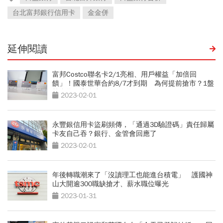
台北富邦銀行信用卡
金金併
延伸閱讀
富邦Costco聯名卡2/1亮相、用戶權益「加倍回
饋」！國泰世華合約8/7才到期 為何提前搶市？1盤
算全為好市多會員
2023-02-01
永豐銀信用卡盜刷頻傳，「通過3D驗證碼」責任歸屬
卡友自己吞？銀行、金管會回應了
2023-02-01
年後轉職潮來了「沒讀理工也能進台積電」 護國神
山大開逾300職缺搶才、薪水職位曝光
2023-01-31