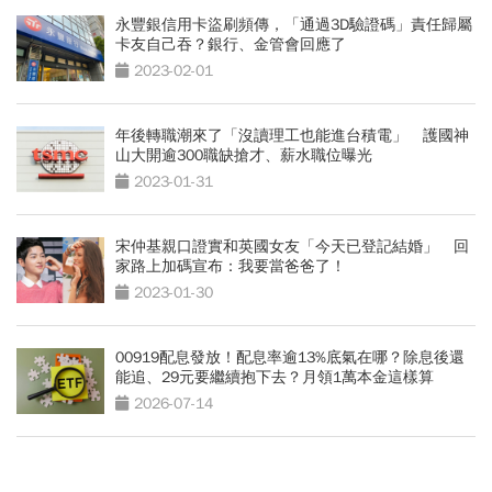
永豐銀信用卡盜刷頻傳，「通過3D驗證碼」責任歸屬
卡友自己吞？銀行、金管會回應了
2023-02-01
年後轉職潮來了「沒讀理工也能進台積電」 護國神
山大開逾300職缺搶才、薪水職位曝光
2023-01-31
宋仲基親口證實和英國女友「今天已登記結婚」 回
家路上加碼宣布：我要當爸爸了！
2023-01-30
00919配息發放！配息率逾13%底氣在哪？除息後還
能追、29元要繼續抱下去？月領1萬本金這樣算
2026-07-14