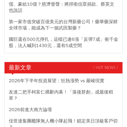
儒、豪給10億？慈濟發聲：將捍衛信眾捐款、蔡英文
也說話
第一家市值突破百億美元的台灣新藥公司！藥華藥深耕
全球市場，能成為下一個武田製藥？
國巨還在500元掙扎，這檔已連6漲「反彈7成」衝千金
股，法人喊到1430元，還有5成空間
最新文章
/ HOT NEWS /
2026年下半年投資展望：狂熱漲勢 vs 嚴峻現實
友達二把手柯富仁裸辭內幕！「落後群創」成最後稻
草？
2026前進大南方論壇
佳世達集團艦隊無人機小隊起飛！鎖定美日頂級客戶切