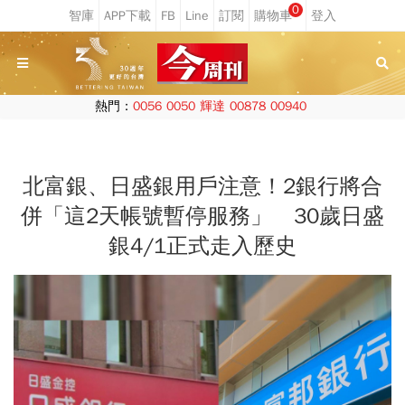
0
熱門：
0056
0050
輝達
00878
00940
北富銀、日盛銀用戶注意！2銀行將合
併「這2天帳號暫停服務」 30歲日盛
銀4/1正式走入歷史