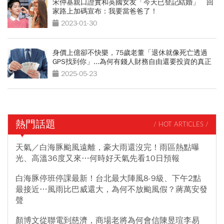
宋仲基親口證實和英國女友「今天已登記結婚」 回
家路上加碼宣布：我要當爸爸了！
2023-01-30
身價上億卻不快樂，75歲老董「退休就像死亡透過
GPS找到你」...為何有錢人財務自由還要投資的真正
原因
2025-05-23
熱門話題
/ HOT ARTICLES /
天氣／白海豚颱風遠離，豪大雨還沒完！雨區熱點曝
光、高溫36度又來…何時好天氣先看10日預報
白海豚停班停課最新！台北最大陣風8-9級、下午2點
最接近…風雨比巴威還大，為何不放颱風假？蔣萬安發
聲
顏博文從聯電到慈濟，商場老將為何會信陳昱瑄李易