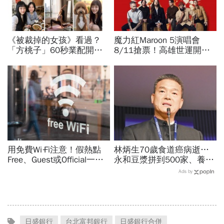
《被裁掉的女孩》看過？
魔力紅Maroon 5演唱會
「方桃子」60秒業配開價
8/11搶票！高雄世運開唱
百萬、抖音漲粉41萬！AI劇
時間、票價座位圖、理想國
演到比真人還真：讓網紅反
會員優先購、拓元售票資訊
學她
一次看
用免費Wi‑Fi注意！假熱點
林炳生70歲食道癌病逝…
Free、Guest或Official一按
永和豆漿拼到500家、養生
錢沒了，雙重驗證也可能破
愛運動為何罹癌？食道癌初
Ads by
解：6大自保原則快看
期5症狀：高危險因子是它
日盛銀行
台北富邦銀行
日盛銀行合併