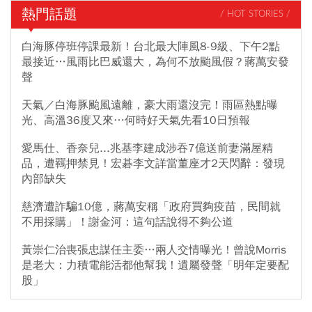
熱門話題
/ HOT STORIES /
白海豚停班停課最新！台北最大陣風8-9級、下午2點
最接近…風雨比巴威還大，為何不放颱風假？蔣萬安發
聲
天氣／白海豚颱風遠離，豪大雨還沒完！雨區熱點曝
光、高溫36度又來…何時好天氣先看10日預報
愛馬仕、香奈兒...兆基李建成涉吞7億送前妻滿屋精
品，遭羈押禁見！宏碁李文詳當董座才2天閃辭：發現
內部缺失
慈濟遭詐騙10億，蔣萬安稱「政府買夠疫苗，民間就
不用採購」！謝金河：這句話說得不夠公道
黃崇仁治喪張忠謀任主委…兩人交情曝光！曾說Morris
是老大：力積電能活都他幫我！遺屬發聲「明年定要配
股」