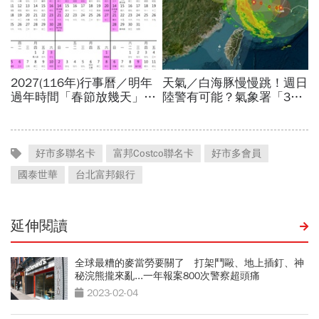
好市多聯名卡
富邦Costco聯名卡
好市多會員
國泰世華
台北富邦銀行
延伸閱讀
全球最糟的麥當勞要關了 打架鬥毆、地上插釘、神
秘浣熊攏來亂...一年報案800次警察超頭痛
2023-02-04