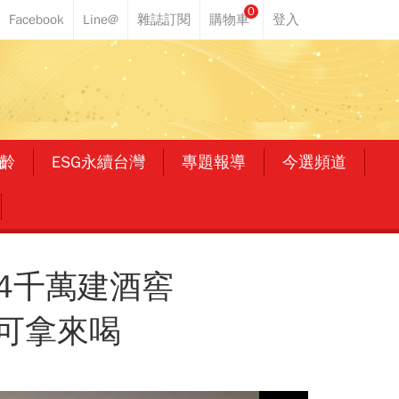
0
齡
ESG永續台灣
專題報導
今選頻道
砸4千萬建酒窖
可拿來喝