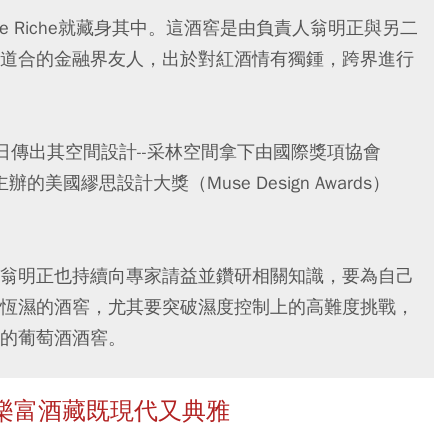
ve Riche就藏身其中。這酒窖是由負責人翁明正與另二
道合的金融界友人，出於對紅酒情有獨鍾，跨界進行
日傳出其空間設計--采林空間拿下由國際獎項協會
s（IAA）主辦的美國繆思設計大獎（Muse Design Awards）
翁明正也持續向專家請益並鑽研相關知識，要為自己
恆濕的酒窖，尤其要突破濕度控制上的高難度挑戰，
的葡萄酒酒窖。
樂富酒藏既現代又典雅