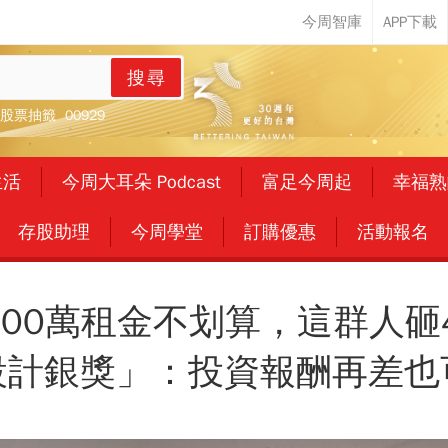
搜尋
股票抽籤
00929
生活
今周大耳朵 Podcast
富足今周起
幸福熟
存股助理
今周學堂
訂購優惠
活動報名
700萬租金不划算，這群人
設計銀獎」：投資報酬再差也