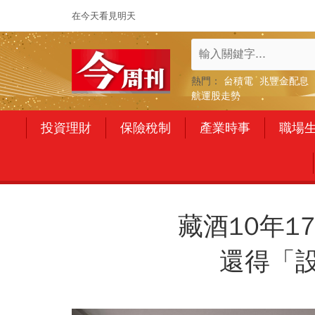
在今天看見明天
熱門：
台積電
兆豐金配息
航運股走勢
投資理財
保險稅制
產業時事
職場
藏酒10年1
還得「