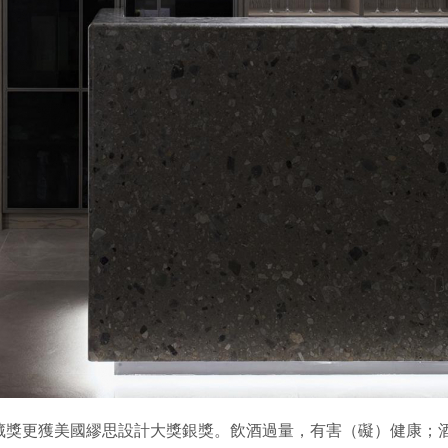
藏獎更獲美國繆思設計大獎銀獎。飲酒過量，有害（礙）健康；