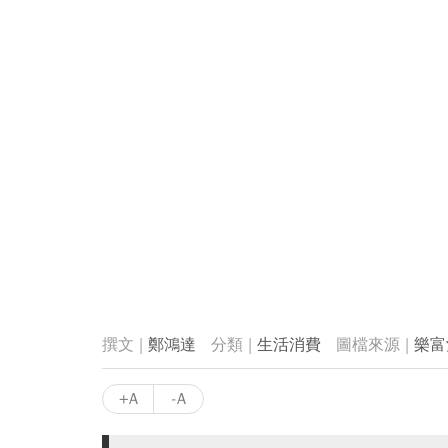
鄭鴻達
生活消費
樂富
+A
-A