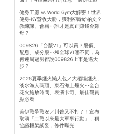
回」？4種職業特別注意：前例在這
健身工廠 vs World Gym大解密！世界
健身-KY營收大勝，獲利卻輸給柏文？
教練課、會籍…誰才是真正賺錢金雞
母？
009826「台版VT」可以買？股價、
配息、成分股…和全球VT哪不同，為
何連周冠男都說009826上市是邁大
步？
2026夏季煙火懶人包／大稻埕煙火、
淡水漁人碼頭、東石海上煙火…全台
花火施放時間、表演卡司、最佳觀賞
點必看
美伊戰爭戰況／川普又不打了！宣布
取消「二戰以來最大軍事行動」，稱
協議框架談妥，條件曝光