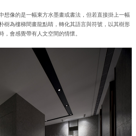
中想像的是一幅東方水墨畫或書法，但若直接掛上一幅
朴樹為樓梯間畫龍點睛，轉化其語言與符號，以其樹形
時，會感覺帶有人文空間的情懷。