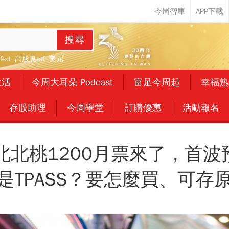
搜尋
fed
高股息etf
美元
生活
今周大耳朵 Podcast
富足今周起
幸福熟
存股助理
今周學堂
訂購優惠
活動報名
北桃1200月票來了，首波
是TPASS？要怎麼買、可存