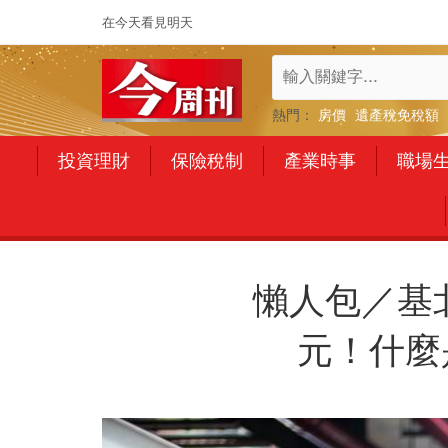
在今天看見明天
熱門：
房價
遺產稅免稅額
投資理財
保險稅制
產業時事
職場
懶人包／基北
元！什麼