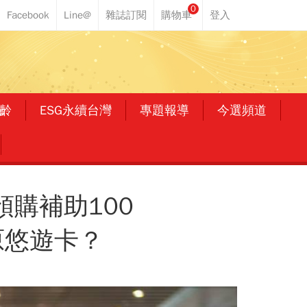
0
齡
ESG永續台灣
專題報導
今選頻道
預購補助100
原悠遊卡？