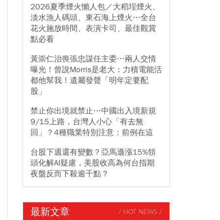
2026夏季煙火懶人包／大稻埕煙火、
淡水漁人碼頭、東石海上煙火…全台
花火施放時間、表演卡司、最佳觀賞
點必看
黃崇仁治喪張忠謀任主委…兩人交情
曝光！曾說Morris是老大：力積電能活
都他幫我！遺屬發聲「明年定要配
股」
禁止你出境就禁止…中國出入境新規
9/15上路，台灣人小心「有去無
回」？4種職業特別注意：前例在這
台股下週還有變數？亞馬遜漲15%領
頭化解AI疑慮，美股收高為何台指期
夜盤反而下殺逾千點？
最新文章
/ HOT NEWS /