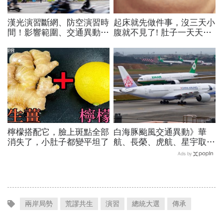
漢光演習斷網、防空演習時
起床就先做件事，沒三天小
間！影響範圍、交通異動…
腹就不見了! 肚子一天天變
捷運台鐵高鐵公車停駛？城
小！
鎮韌性演習不配合最高罰
PR
15萬
檸檬搭配它，臉上斑點全部
白海豚颱風交通異動》華
消失了，小肚子都變平坦了
航、長榮、虎航、星宇取消
航班：8/6-8/8逾50班次停
Ads by
飛沖繩！台鐵高鐵公路管制
不斷更新
兩岸局勢
荒謬共生
演習
總統大選
傳承