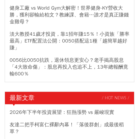
健身工廠 vs World Gym大解密！世界健身-KY營收大
勝，獲利卻輸給柏文？教練課、會籍…誰才是真正賺錢
金雞母？
淡大教授41歲才投資，靠1招年賺15％！小資族「勝率
最高」ETF配置法公開：0050搭配這1種「越簡單越好
賺」
0056比0050抗跌，退休領息更安心？老手揭高股息
「4大致命傷」：股息再投入也追不上，13年總報酬竟
輸600％
最新文章
/ HOT NEWS /
2026年下半年投資展望：狂熱漲勢 vs 嚴峻現實
友達二把手柯富仁裸辭內幕！「落後群創」成最後稻
草？