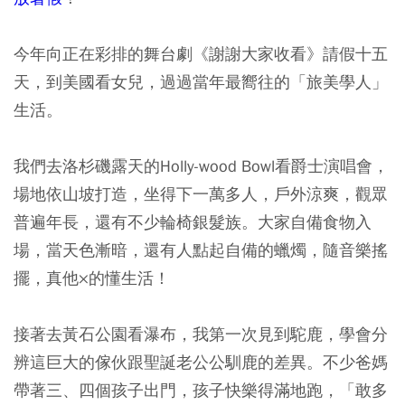
今年向正在彩排的舞台劇《謝謝大家收看》請假十五
天，到美國看女兒，過過當年最嚮往的「旅美學人」
生活。
我們去洛杉磯露天的Holly-wood Bowl看爵士演唱會，
場地依山坡打造，坐得下一萬多人，戶外涼爽，觀眾
普遍年長，還有不少輪椅銀髮族。大家自備食物入
場，當天色漸暗，還有人點起自備的蠟燭，隨音樂搖
擺，真他×的懂生活！
接著去黃石公園看瀑布，我第一次見到駝鹿，學會分
辨這巨大的傢伙跟聖誕老公公馴鹿的差異。不少爸媽
帶著三、四個孩子出門，孩子快樂得滿地跑，「敢多