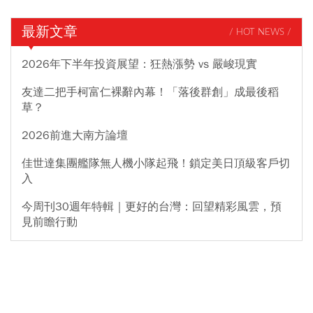
最新文章
/ HOT NEWS /
2026年下半年投資展望：狂熱漲勢 vs 嚴峻現實
友達二把手柯富仁裸辭內幕！「落後群創」成最後稻
草？
2026前進大南方論壇
佳世達集團艦隊無人機小隊起飛！鎖定美日頂級客戶切
入
今周刊30週年特輯｜更好的台灣：回望精彩風雲，預
見前瞻行動