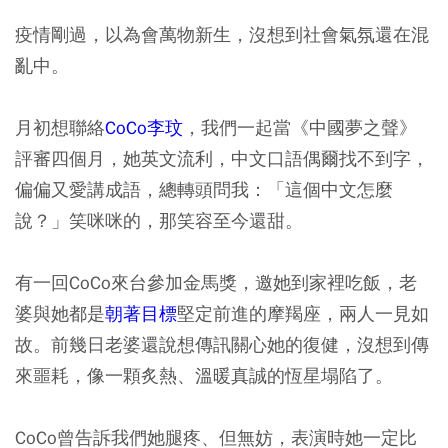
疫情剛過，以為會萬物新生，沒想到社會氣氛還在混
亂中。
月初想聯絡
CoCo李玟
，我們一起當《中國夢之聲》
評審四個月，她英文流利，中文口語偶爾找不到字，
偏偏又愛講成語，總轉頭問我：「這個中文怎麼
說？」笑咪咪的，那笑容至今還甜。
有一回CoCo來台參加金馬獎，邀她到家裡吃飯，老
婆與她都是
朝著目標
堅定前進的摩羯座，兩人一見如
故。前幾日老婆還說想傳訊關心她的復健，沒想到傳
來噩耗，像一顆炙熱、溫暖真誠的恆星塌陷了。
CoCo曾告訴我們她腿疼、但無妨，表演時她一定比