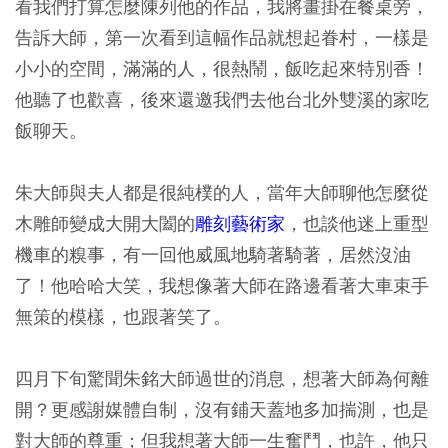
看我們打算怎麼陳列他的作品，我將畫掛在餐桌旁，
告訴大師，第一次看到這幅作品就想起眷村，一樣是
小小的空間，滿滿的人，很熱鬧，飯吃起來特別香！
他聽了也歡喜，後來還邀我們去他台北外雙溪的家吃
飯聊天。
朱大師與夫人都是很純樸的人，當年大師聊他怎麼從
木雕師變成大開大闔的
雕刻藝術家
，也談他迷上重型
機車的糗事，有一回他威風地騎著騎著，居然沒油
了！他哈哈大笑，我想像著大師在路邊看著大車束手
無策的模樣，也跟著笑了。
四月下旬驚聞朱銘大師過世的消息，想著大師為何離
開？更感謝媒體自制，沒有鋪天蓋地多加揣測，也是
對大師的尊重；但我想著大師一生奮鬥，也許，他只