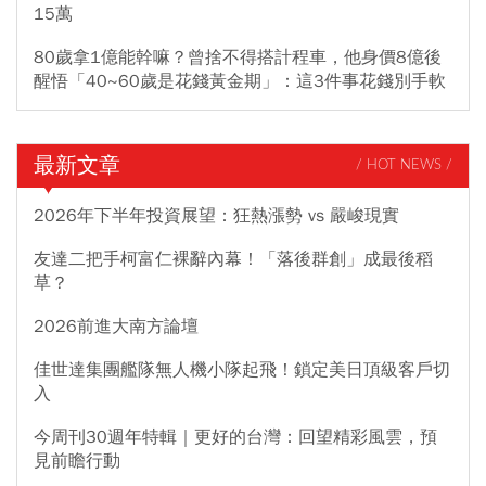
15萬
80歲拿1億能幹嘛？曾捨不得搭計程車，他身價8億後
醒悟「40~60歲是花錢黃金期」：這3件事花錢別手軟
最新文章
/ HOT NEWS /
2026年下半年投資展望：狂熱漲勢 vs 嚴峻現實
友達二把手柯富仁裸辭內幕！「落後群創」成最後稻
草？
2026前進大南方論壇
佳世達集團艦隊無人機小隊起飛！鎖定美日頂級客戶切
入
今周刊30週年特輯｜更好的台灣：回望精彩風雲，預
見前瞻行動