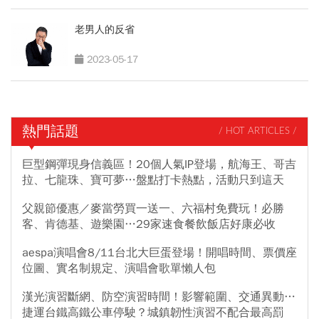
老男人的反省
2023-05-17
熱門話題
/ HOT ARTICLES /
巨型鋼彈現身信義區！20個人氣IP登場，航海王、哥吉
拉、七龍珠、寶可夢…盤點打卡熱點，活動只到這天
父親節優惠／麥當勞買一送一、六福村免費玩！必勝
客、肯德基、遊樂園…29家速食餐飲飯店好康必收
aespa演唱會8/11台北大巨蛋登場！開唱時間、票價座
位圖、實名制規定、演唱會歌單懶人包
漢光演習斷網、防空演習時間！影響範圍、交通異動…
捷運台鐵高鐵公車停駛？城鎮韌性演習不配合最高罰