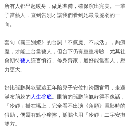
所有人都早起暖身，做足準備，確保演出完美。一輩
子當藝人，直到告別才讓我們看到她最最脆弱的一
面。
套句《霸王別姬》的台詞「不瘋魔、不成活」，夠瘋
魔，才能上台當藝人，但台下仍有重重考驗，尤其社
會期待
藝人
謹言慎行、修身齊家，最好能當聖人，壓
力更大。
好比孫鵬與狄鶯這五年陪兒子安佐打跨國官司，走過
滿布荊棘的
人生谷底
。眼前的孫鵬脾氣好得不像話，
「冷靜」掛在嘴上，完全看不出演《角頭》電影時的
狠勁，偶爾有點小摩擦，孫鵬也用「冷靜」二字安撫
雙方。