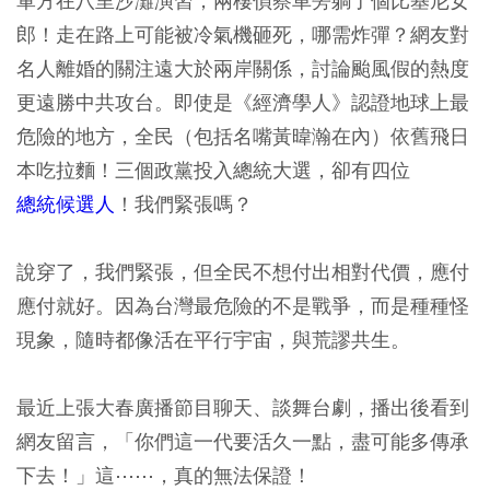
軍方在八里沙灘演習，兩棲偵察車旁躺了個比基尼女
郎！走在路上可能被冷氣機砸死，哪需炸彈？網友對
名人離婚的關注遠大於兩岸關係，討論颱風假的熱度
更遠勝中共攻台。即使是《經濟學人》認證地球上最
危險的地方，全民（包括名嘴黃暐瀚在內）依舊飛日
本吃拉麵！三個政黨投入總統大選，卻有四位
總統候選人
！我們緊張嗎？
說穿了，我們緊張，但全民不想付出相對代價，應付
應付就好。因為台灣最危險的不是戰爭，而是種種怪
現象，隨時都像活在平行宇宙，與荒謬共生。
最近上張大春廣播節目聊天、談舞台劇，播出後看到
網友留言，「你們這一代要活久一點，盡可能多傳承
下去！」這⋯⋯，真的無法保證！