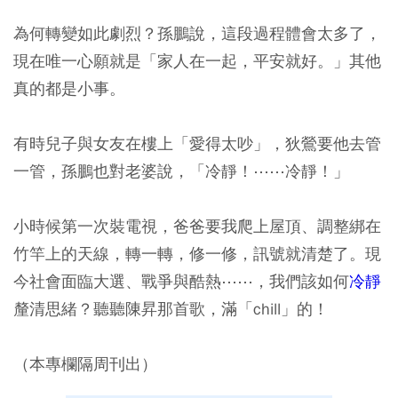
為何轉變如此劇烈？孫鵬說，這段過程體會太多了，
現在唯一心願就是「家人在一起，平安就好。」其他
真的都是小事。
有時兒子與女友在樓上「愛得太吵」，狄鶯要他去管
一管，孫鵬也對老婆說，「冷靜！⋯⋯冷靜！」
小時候第一次裝電視，爸爸要我爬上屋頂、調整綁在
竹竿上的天線，轉一轉，修一修，訊號就清楚了。現
今社會面臨大選、戰爭與酷熱⋯⋯，我們該如何
冷靜
釐清思緒？聽聽陳昇那首歌，滿「chill」的！
（本專欄隔周刊出）