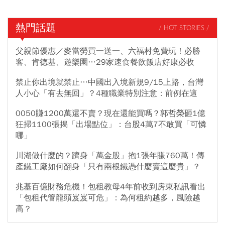
熱門話題
/ HOT STORIES /
父親節優惠／麥當勞買一送一、六福村免費玩！必勝
客、肯德基、遊樂園…29家速食餐飲飯店好康必收
禁止你出境就禁止…中國出入境新規9/15上路，台灣
人小心「有去無回」？4種職業特別注意：前例在這
0050賺1200萬還不賣？現在還能買嗎？郭哲榮砸1億
狂掃1100張揭「出場點位」：台股4萬7不敢買「可憐
哪」
川湖做什麼的？躋身「萬金股」抱1張年賺760萬！傳
產鐵工廠如何翻身「只有兩根鐵憑什麼賣這麼貴」？
兆基百億財務危機！包租教母4年前收到房東私訊看出
「包租代管龍頭岌岌可危」：為何租約越多，風險越
高？