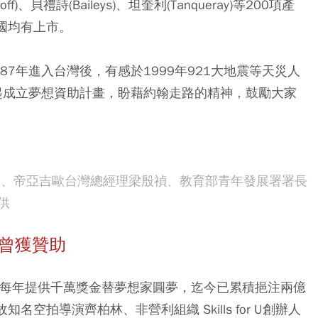
rnoff)、貝禮詩(Baileys)、坦奎利(Tanqueray)等200項產
國均有上市。
7年進入台灣後，有感於1999年921大地震等天災人
年起成立夢想資助計畫，盼藉約翰走路的精神，鼓勵大家
、帝亞吉歐台灣總經理梁殷禎、教育部青年發展署署長
供
都曾獲贊助
0年來，每年提供千萬獎金替夢想家圓夢，迄今已累積挹注兩億
空拍導演齊柏林、非營利組織 Skills for U創辦人