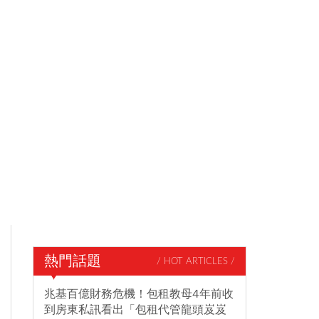
熱門話題
/ HOT ARTICLES /
兆基百億財務危機！包租教母4年前收
到房東私訊看出「包租代管龍頭岌岌