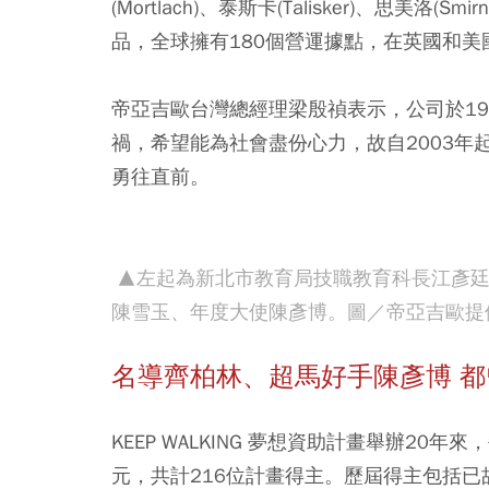
(Mortlach)、泰斯卡(Talisker)、思美洛(Smi
品，全球擁有180個營運據點，在英國和美
帝亞吉歐台灣總經理梁殷禎表示，公司於198
禍，希望能為社會盡份心力，故自2003
勇往直前。
▲左起為新北市教育局技職教育科長江彥廷
陳雪玉、年度大使陳彥博。圖／帝亞吉歐提
名導齊柏林、超馬好手陳彥博 
KEEP WALKING 夢想資助計畫舉辦2
元，共計216位計畫得主。歷屆得主包括已故知名