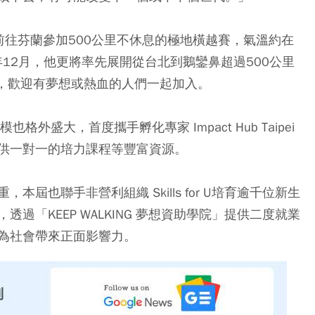
前往芬蘭參加500公里不休息的極地橫越賽，氣溫約在
年12月，他更將率先展開從台北到鵝鑾鼻超過500公里
蹤，歡迎有夢想或熱血的人們一起加入。
外盛大，首度攜手孵化專家 Impact Hub Taipei
供一對一的培力課程等豐富資源。
屆也聯手非營利組織 Skills for U培育逾千位新生
過「KEEP WALKING 夢想資助學院」提供二度就業
為社會帶來正面影響力。