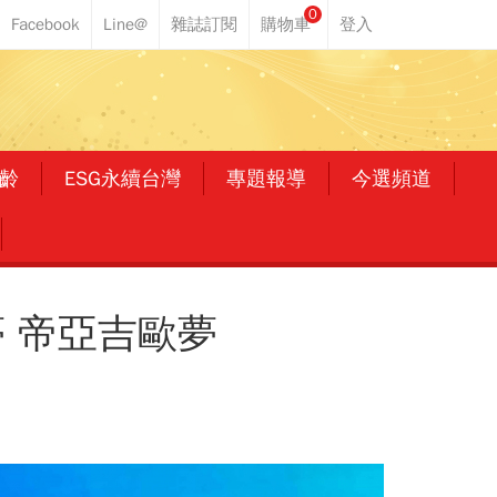
0
齡
ESG永續台灣
專題報導
今選頻道
 帝亞吉歐夢