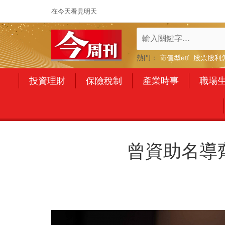
在今天看見明天
熱門：
市值型etf
股票股利
投資理財
保險稅制
產業時事
職場
曾資助名導