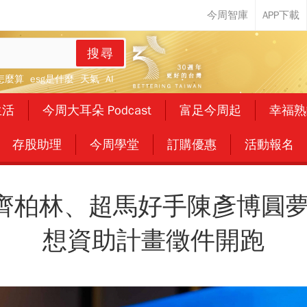
搜尋
怎麼算
esg是什麼
天氣
AI
生活
今周大耳朵 Podcast
富足今周起
幸福熟
存股助理
今周學堂
訂購優惠
活動報名
齊柏林、超馬好手陳彥博圓夢
想資助計畫徵件開跑