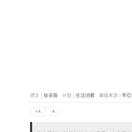
徐采薇
生活消費
帝亞
+A
-A