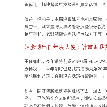
黃偉翔、極地超級馬拉松運動員陳彥博、全
值得一提的是，本屆評審陣容也相當堅強，
陳雪玉、國立臺灣大學名譽教授暨誠致教育
長李至和、老爺酒店集團執行長沈方正等，
陳彥博出任年度大使：計畫助我
不僅如此，今年還特別邀來第6屆 KEEP W
彥博說，「今年剛好也是我當運動員第20
夢想順利起飛，直到現在我還持續跑著。」
如今，陳彥博將追夢精神延續下去，過去10年來
座」，已跑遍全台308所學校，期待成為
許不會在這個世代發生改變，但精神可以延