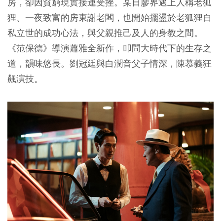
房，卻因貧窮現實接連受挫。某日廖界遇上人稱老狐
狸、一夜致富的房東謝老闆，也開始擺盪於老狐狸自
私立世的成功心法，與父親推己及人的身教之間。
《范保德》導演蕭雅全新作，叩問大時代下的生存之
道，韻味悠長。劉冠廷與白潤音父子情深，陳慕義狂
飆演技。