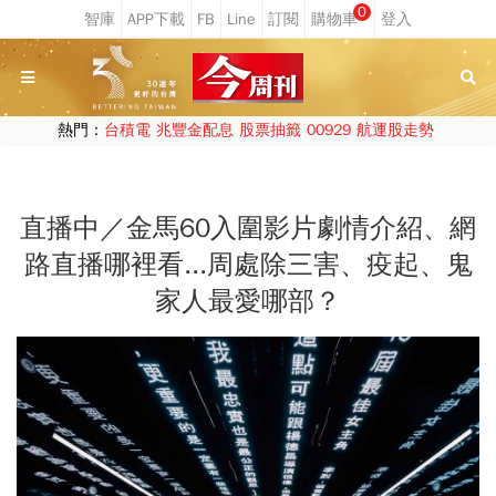
0
熱門：
台積電
兆豐金配息
股票抽籤
00929
航運股走勢
直播中／金馬60入圍影片劇情介紹、網
路直播哪裡看...周處除三害、疫起、鬼
家人最愛哪部？