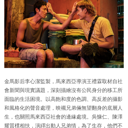
金馬影后李心潔監製，馬來西亞導演王禮霖取材自社
會新聞與現實議題，深刻描繪沒有公民身分的移工所
面臨的生活困境。以高飽和度的色調、高反差的攝影
和風格化的聲音處理，映襯兄弟倆無望翻身的底層人
生，也關照馬來西亞社會的邊緣處境。吳慷仁、陳澤
耀質樸相扶，演繹出動人兄弟情，為了生存，他們不