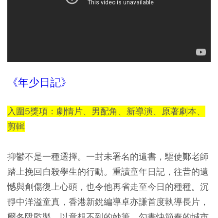
《年少日記》
入圍5獎項：劇情片、男配角、新導演、原著劇本、
剪輯
抑鬱不是一種選擇。一封未署名的遺書，驅使鄭老師
踏上挽回自殺學生的行動。重讀童年日記，往昔的遺
憾與創傷復上心頭，也令他再省走至今日的種種。沉
靜中洋溢童真，香港新銳編導卓亦謙首度執導長片，
爾冬陞監製，以意想不到的妙筆，勾畫快節奏的城市