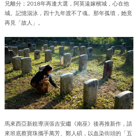
兄離分；2018年再逢大選，阿英遠嫁檳城，心在他
城。記憶泅泳，四十九年渡不了魂。那年孤墳，她竟
再見「故人」。
馬來西亞新銳導演張吉安繼《南巫》後再推新作，請
來班底蔡寶珠攜手萬芳、鄭人碩，以血染街頭的「五