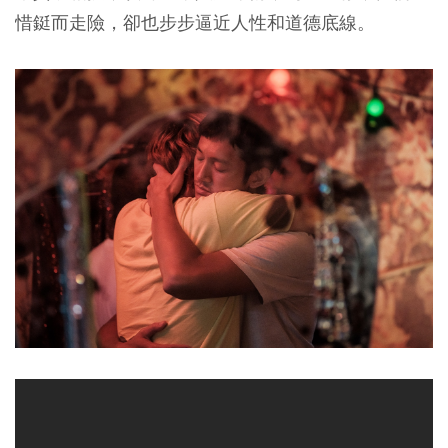
惜鋌而走險，卻也步步逼近人性和道德底線。