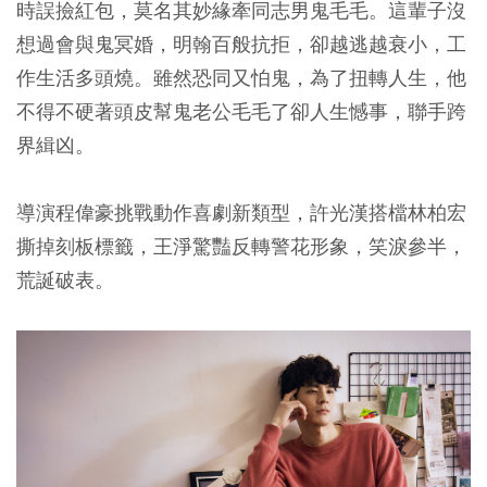
時誤撿紅包，莫名其妙緣牽同志男鬼毛毛。這輩子沒
想過會與鬼冥婚，明翰百般抗拒，卻越逃越衰小，工
作生活多頭燒。雖然恐同又怕鬼，為了扭轉人生，他
不得不硬著頭皮幫鬼老公毛毛了卻人生憾事，聯手跨
界緝凶。
導演程偉豪挑戰動作喜劇新類型，許光漢搭檔林柏宏
撕掉刻板標籤，王淨驚豔反轉警花形象，笑淚參半，
荒誕破表。