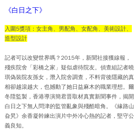
《白日之下》
入圍5獎項：女主角、男配角、女配角、美術設計、
造型設計
記者可以改變世界嗎？2015年，新聞社接獲線報，
殘疾院舍「彩橋之家」疑似虐待院友。偵查組記者曉
琪偽裝院友孫女，潛入院舍調查，不料背後隱藏的真
相卻越滾越大，也撼動了她日益麻木的職業理想。爾
冬陞監製，香港導演簡君晋取材真實新聞事件，揭開
白日之下無人問津的監管亂象與殘酷暗角。《緣路山
旮旯》余香凝幹練出演片中外冷心熱的記者，堅守公
義良知。