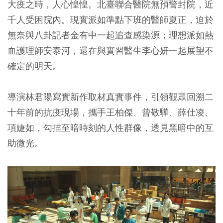
大疫之時，人心惶惶。北臺聯合醫院無預警封院，近
千人受困院內。現實派如準點下班的醫師夏正，迫於
無奈與八卦記者金有中一起追查感染源；理想派如熱
血護理師安泰河，還在與實習醫生李心妍一起展望不
確定的明天。
導演林君陽寫實新作取材真實事件，引領觀眾回溯二
十年前的抗疫現場，攜手王柏傑、曾敬驊、薛仕凌、
項婕如，勾描至暗時刻的人性群像，透見黑暗中的互
助微光。