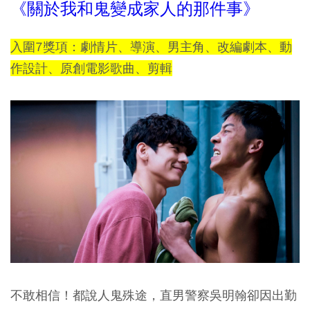
《關於我和鬼變成家人的那件事》
入圍7獎項：劇情片、導演、男主角、改編劇本、動
作設計、原創電影歌曲、剪輯
不敢相信！都說人鬼殊途，直男警察吳明翰卻因出勤