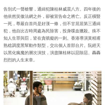
告別式一聲槍響，通緝犯陳桂林威震八方。四年後的
他依然笑傲法網之外，卻被宣告命之將亡。反正橫豎
一死，尊嚴自首尚是好漢一條，但不甘屈居第三通緝
犯，他自比古時周處為民除害，投身喋血獵殺。殊不
知人生罪與罰，皆在貪嗔癡的一剎。香港導演黃精甫
熟稔調度黑幫動作類型，交出個人首部台片。阮經天
以黑化瘋魔的層次演技，演盡陳桂林以惡除惡、轟轟
烈烈的人生末章。