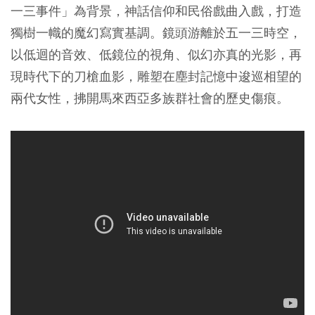
一三事件」為背景，神話信仰和民俗戲曲入戲，打造
獨樹一幟的魔幻寫實基調。鏡頭游離於五一三時空，
以低迴的音效、低鏡位的視角、似幻亦真的光影，再
現時代下的刀槍血影，雕塑在塵封記憶中逡巡相望的
兩代女性，拂開馬來西亞多族群社會的歷史傷痕。