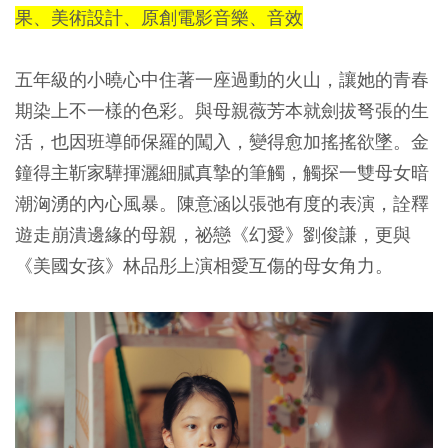
果、美術設計、原創電影音樂、音效
五年級的小曉心中住著一座過動的火山，讓她的青春
期染上不一樣的色彩。與母親薇芳本就劍拔弩張的生
活，也因班導師保羅的闖入，變得愈加搖搖欲墜。金
鐘得主靳家驊揮灑細膩真摯的筆觸，觸探一雙母女暗
潮洶湧的內心風暴。陳意涵以張弛有度的表演，詮釋
遊走崩潰邊緣的母親，祕戀《幻愛》劉俊謙，更與
《美國女孩》林品彤上演相愛互傷的母女角力。