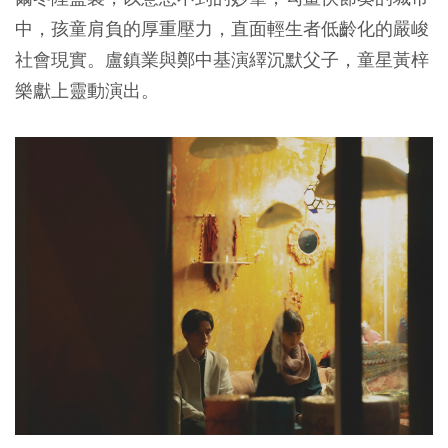
中，孩童肩負的厚重壓力，直面輕生者低齡化的嚴峻
社會現實。盧鎮業與鄭中基演繹沉默父子，童星黃梓
樂獻上靈動演出。