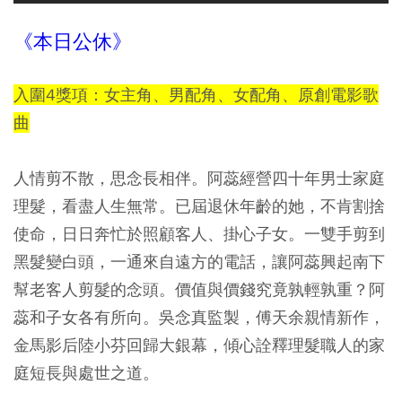
《本日公休》
入圍4獎項：女主角、男配角、女配角、原創電影歌
曲
人情剪不散，思念長相伴。阿蕊經營四十年男士家庭
理髮，看盡人生無常。已屆退休年齡的她，不肯割捨
使命，日日奔忙於照顧客人、掛心子女。一雙手剪到
黑髮變白頭，一通來自遠方的電話，讓阿蕊興起南下
幫老客人剪髮的念頭。價值與價錢究竟孰輕孰重？阿
蕊和子女各有所向。吳念真監製，傅天余親情新作，
金馬影后陸小芬回歸大銀幕，傾心詮釋理髮職人的家
庭短長與處世之道。