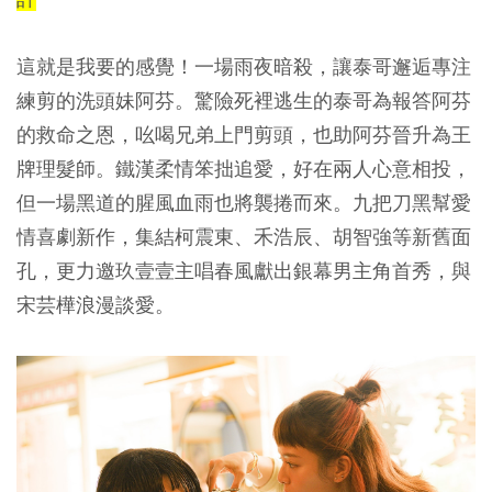
這就是我要的感覺！一場雨夜暗殺，讓泰哥邂逅專注
練剪的洗頭妹阿芬。驚險死裡逃生的泰哥為報答阿芬
的救命之恩，吆喝兄弟上門剪頭，也助阿芬晉升為王
牌理髮師。鐵漢柔情笨拙追愛，好在兩人心意相投，
但一場黑道的腥風血雨也將襲捲而來。九把刀黑幫愛
情喜劇新作，集結柯震東、禾浩辰、胡智強等新舊面
孔，更力邀玖壹壹主唱春風獻出銀幕男主角首秀，與
宋芸樺浪漫談愛。