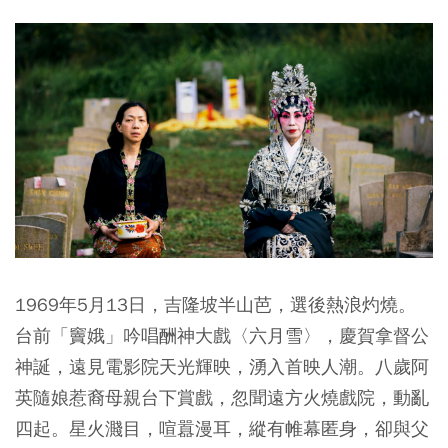
1969年5月13日，吉隆坡半山芭，選後熱浪灼燒。
台前「竇娥」吟唱酬神大戲〈六月雪〉，慶賀拿督公
神誕，遠見電影院天光輝映，湧入首映人潮。八歲阿
英隨娘惹裔母親台下賞戲，忽聞遠方火燒戲院，動亂
四起。星火濺目，喧囂漫耳，縱有帷幕匿身，卻與父