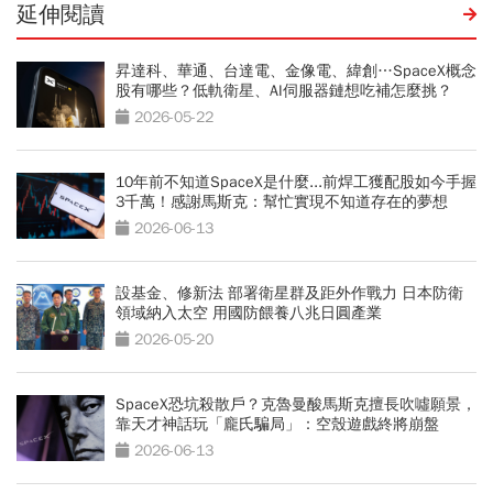
延伸閱讀
昇達科、華通、台達電、金像電、緯創…SpaceX概念
股有哪些？低軌衛星、AI伺服器鏈想吃補怎麼挑？
2026-05-22
10年前不知道SpaceX是什麼...前焊工獲配股如今手握
3千萬！感謝馬斯克：幫忙實現不知道存在的夢想
2026-06-13
設基金、修新法 部署衛星群及距外作戰力 日本防衛
領域納入太空 用國防餵養八兆日圓產業
2026-05-20
SpaceX恐坑殺散戶？克魯曼酸馬斯克擅長吹噓願景，
靠天才神話玩「龐氏騙局」：空殼遊戲終將崩盤
2026-06-13