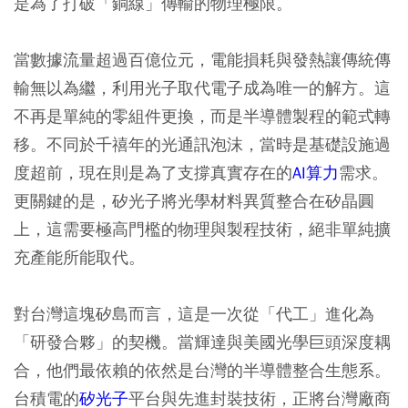
是為了打破「銅線」傳輸的物理極限。
當數據流量超過百億位元，電能損耗與發熱讓傳統傳
輸無以為繼，利用光子取代電子成為唯一的解方。這
不再是單純的零組件更換，而是半導體製程的範式轉
移。不同於千禧年的光通訊泡沫，當時是基礎設施過
度超前，現在則是為了支撐真實存在的
AI算力
需求。
更關鍵的是，矽光子將光學材料異質整合在矽晶圓
上，這需要極高門檻的物理與製程技術，絕非單純擴
充產能所能取代。
對台灣這塊矽島而言，這是一次從「代工」進化為
「研發合夥」的契機。當輝達與美國光學巨頭深度耦
合，他們最依賴的依然是台灣的半導體整合生態系。
台積電的
矽光子
平台與先進封裝技術，正將台灣廠商