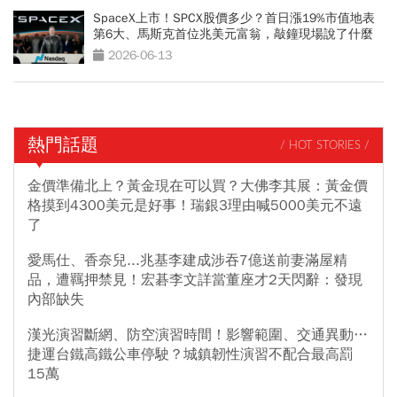
SpaceX上市！SPCX股價多少？首日漲19%市值地表
第6大、馬斯克首位兆美元富翁，敲鐘現場說了什麼
2026-06-13
熱門話題
/ HOT STORIES /
金價準備北上？黃金現在可以買？大佛李其展：黃金價
格摸到4300美元是好事！瑞銀3理由喊5000美元不遠
了
愛馬仕、香奈兒...兆基李建成涉吞7億送前妻滿屋精
品，遭羈押禁見！宏碁李文詳當董座才2天閃辭：發現
內部缺失
漢光演習斷網、防空演習時間！影響範圍、交通異動…
捷運台鐵高鐵公車停駛？城鎮韌性演習不配合最高罰
15萬