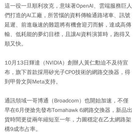
這一役一旦順利攻克，意味著OpenAI、雲端服務巨人
們打造的AI工廠，所苦惱的資料傳輸通路堵車、訊號
延遲、前進龜速的難題將有機會迎刃而解，達成高傳
輸、低耗能的夢幻目標，且讓AI資料演算時，跑得又
順又快。
10月13日輝達（NVIDIA）創辦人黃仁勳迫不及待宣
布，旗下首款採用矽光子CPO技術的網路交換器，得
到甲骨文與Meta支持。
通訊領域一哥博通（Broadcom）也開始加速，不僅
早在6月便搶先發布Tomahawk 6網路交換器，新品出
貨時間更從兩年縮短至一年，力圖穩定在乙太網路架
構9成市占率。