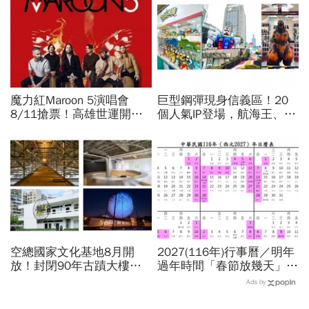
魔力紅Maroon 5演唱會
巨型鋼彈現身信義區！20
8/11搶票！高雄世運開唱
個人氣IP登場，航海王、哥
時間、票價座位圖、理想國
吉拉、七龍珠、寶可夢…盤
會員優先購、拓元售票資訊
點打卡熱點，活動只到這天
一次看
空總國家文化基地8月開
2027(116年)行事曆／明年
放！封閉90年古蹟大樓打
過年時間「春節放幾天」、
開了…加碼「晴空季
寒假時間暑假日期？連假3
Ads by
2026」這天登場，16件作
天以上有9個：請假懶人包
品必看