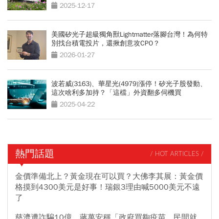
2025-12-17
美國矽光子超級獨角獸Lightmatter落腳台灣！為何特
別找台積電投片，還揪創意攻CPO？
2026-01-27
波若威(3163)、華星光(4979)漲停！矽光子股發動、
這次啥利多加持？「這檔」外資翻多伺機買
2025-04-22
熱門話題
/ HOT ARTICLES /
金價準備北上？黃金現在可以買？大佛李其展：黃金價
格摸到4300美元是好事！瑞銀3理由喊5000美元不遠
了
慈濟遭詐騙10億，蔣萬安稱「政府買夠疫苗，民間就