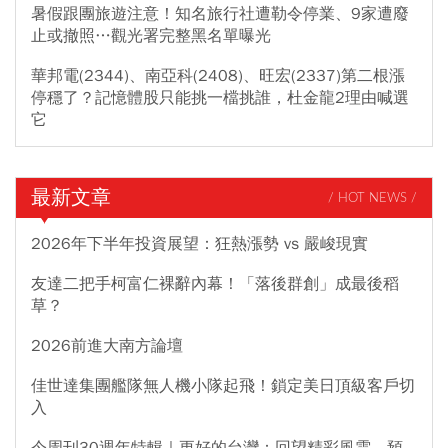
暑假跟團旅遊注意！知名旅行社遭勒令停業、9家遭廢
止或撤照…觀光署完整黑名單曝光
華邦電(2344)、南亞科(2408)、旺宏(2337)第二根漲
停穩了？記憶體股只能挑一檔挑誰，杜金龍2理由喊選
它
最新文章
/ HOT NEWS /
2026年下半年投資展望：狂熱漲勢 vs 嚴峻現實
友達二把手柯富仁裸辭內幕！「落後群創」成最後稻
草？
2026前進大南方論壇
佳世達集團艦隊無人機小隊起飛！鎖定美日頂級客戶切
入