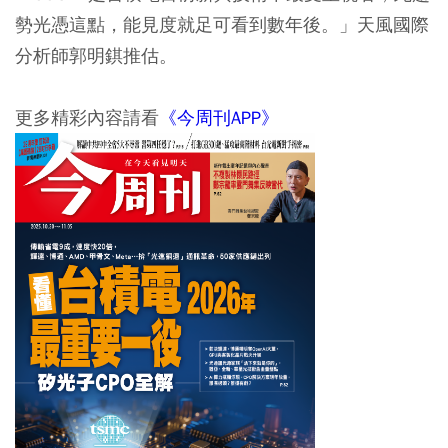
勢光憑這點，能見度就足可看到數年後。」天風國際
分析師郭明錤推估。
更多精彩內容請看
《今周刊APP》