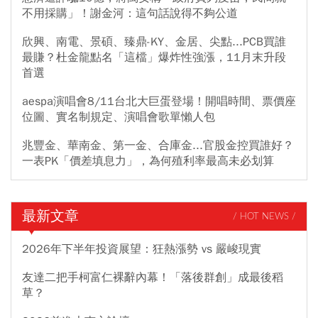
不用採購」！謝金河：這句話說得不夠公道
欣興、南電、景碩、臻鼎-KY、金居、尖點...PCB買誰
最賺？杜金龍點名「這檔」爆炸性強漲，11月末升段
首選
aespa演唱會8/11台北大巨蛋登場！開唱時間、票價座
位圖、實名制規定、演唱會歌單懶人包
兆豐金、華南金、第一金、合庫金...官股金控買誰好？
一表PK「價差填息力」，為何殖利率最高未必划算
最新文章
/ HOT NEWS /
2026年下半年投資展望：狂熱漲勢 vs 嚴峻現實
友達二把手柯富仁裸辭內幕！「落後群創」成最後稻
草？