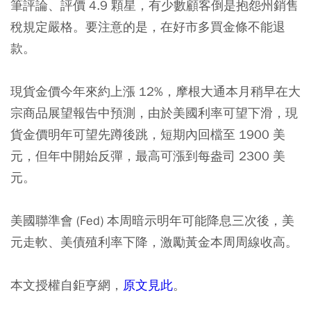
筆評論、評價 4.9 顆星，有少數顧客倒是抱怨州銷售
稅規定嚴格。要注意的是，在好市多買金條不能退
款。
現貨金價今年來約上漲 12%，摩根大通本月稍早在大
宗商品展望報告中預測，由於美國利率可望下滑，現
貨金價明年可望先蹲後跳，短期內回檔至 1900 美
元，但年中開始反彈，最高可漲到每盎司 2300 美
元。
美國聯準會 (Fed) 本周暗示明年可能降息三次後，美
元走軟、美債殖利率下降，激勵黃金本周周線收高。
本文授權自鉅亨網，
原文見此
。