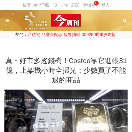
0
熱門：
台積電
兆豐金配息
股票抽籤
00929
航運股走勢
真・好市多搖錢樹！Costco靠它進帳31
億，上架幾小時全掃光：少數買了不能
退的商品