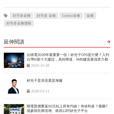
好市多金條
好市多 金條
Costco金條
金條
好市多金條價格
延伸閱讀
台積電2026年最重要一役！矽光子CPO是什麼？入列
台灣AI新十大建設，為何輝達、AMD建造最強算力都
少不了它？
2025-10-29
矽光子是浪花還是海嘯
2026-03-11
聯電股價重返50元站上所有均線！有啥利多？擬砸7
億參與欣興現增、佈局12吋矽光子平台