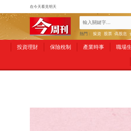
在今天看見明天
熱門：
投資
股票
高股息
投資理財
保險稅制
產業時事
職場