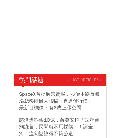
熱門話題
/ HOT ARTICLES /
SpaceX首批解禁賣壓，股價不跌反暴
漲15%創最大漲幅「直逼發行價」！
最新目標價：有6成上漲空間
慈濟遭詐騙10億，蔣萬安稱「政府買
夠疫苗，民間就不用採購」！謝金
河：這句話說得不夠公道