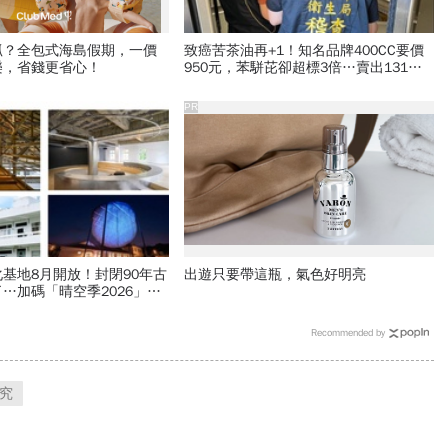
抓？全包式海島假期，一價
致癌苦茶油再+1！知名品牌400CC要價
樂，省錢更省心！
950元，苯駢芘卻超標3倍…賣出131瓶
怎麼退貨？5家問題油廠最新進度
PR
基地8月開放！封閉90年古
出遊只要帶這瓶，氣色好明亮
…加碼「晴空季2026」這
件作品必看
Recommended by
究