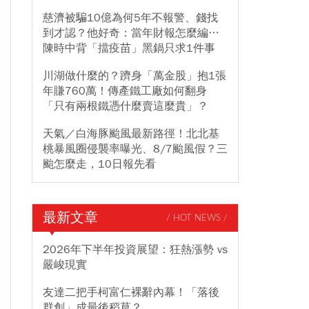
慈濟被騙10億為何5年不報警、錢找
到才認？他好奇：當年財報怎麼編…
陳時中背「擋疫苗」黑鍋只求1件事
川湖做什麼的？躋身「萬金股」抱1張
年賺760萬！傳產鐵工廠如何翻身
「只有兩根鐵憑什麼賣這麼貴」？
天氣／白海豚颱風最新路徑！北北基
桃暴風圈侵襲率曝光、8/7颱風假？三
颱怎麼走，10日報先看
最新文章
/ HOT NEWS /
2026年下半年投資展望：狂熱漲勢 vs
嚴峻現實
友達二把手柯富仁裸辭內幕！「落後
群創」成最後稻草？