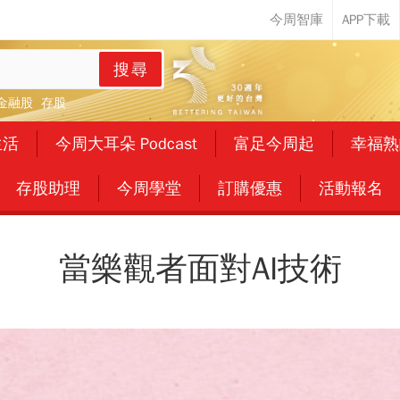
搜尋
金融股
存股
生活
今周大耳朵 Podcast
富足今周起
幸福熟
存股助理
今周學堂
訂購優惠
活動報名
當樂觀者面對AI技術