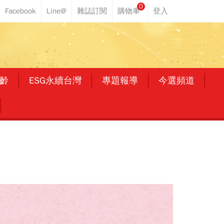
0
齡
ESG永續台灣
專題報導
今選頻道