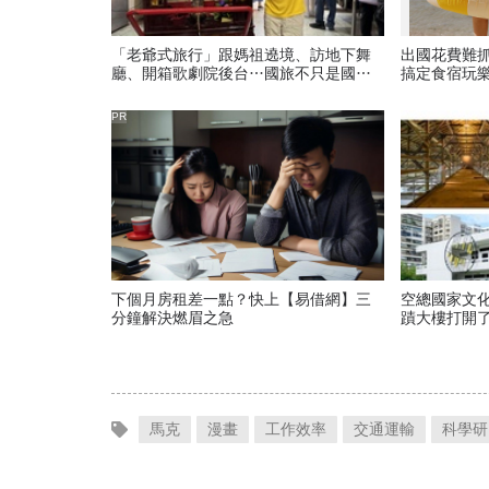
「老爺式旅行」跟媽祖遶境、訪地下舞
出國花費難
廳、開箱歌劇院後台…國旅不只是國
搞定食宿玩
旅！沈方正：台灣旅行有很多可能
PR
下個月房租差一點？快上【易借網】三
空總國家文化
分鐘解決燃眉之急
蹟大樓打開了
天登場，16
馬克
漫畫
工作效率
交通運輸
科學研