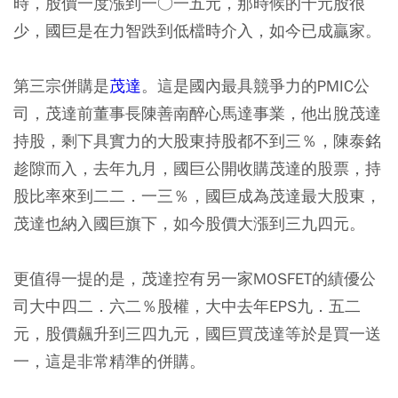
時，股價一度漲到一○一五元，那時候的千元股很
少，國巨是在力智跌到低檔時介入，如今已成贏家。
第三宗併購是
茂達
。這是國內最具競爭力的PMIC公
司，茂達前董事長陳善南醉心馬達事業，他出脫茂達
持股，剩下具實力的大股東持股都不到三％，陳泰銘
趁隙而入，去年九月，國巨公開收購茂達的股票，持
股比率來到二二．一三％，國巨成為茂達最大股東，
茂達也納入國巨旗下，如今股價大漲到三九四元。
更值得一提的是，茂達控有另一家MOSFET的績優公
司大中四二．六二％股權，大中去年EPS九．五二
元，股價飆升到三四九元，國巨買茂達等於是買一送
一，這是非常精準的併購。