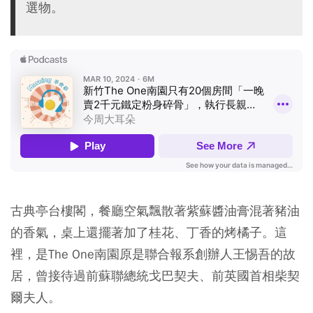
選物。
古典亭台樓閣，餐廳空氣飄散著紫蘇醬油膏混著豬油
的香氣，桌上還擺著加了桂花、丁香的烤橘子。這
裡，是The One南園原是聯合報系創辦人王惕吾的故
居，曾接待過前蘇聯總統戈巴契夫、前英國首相柴契
爾夫人。