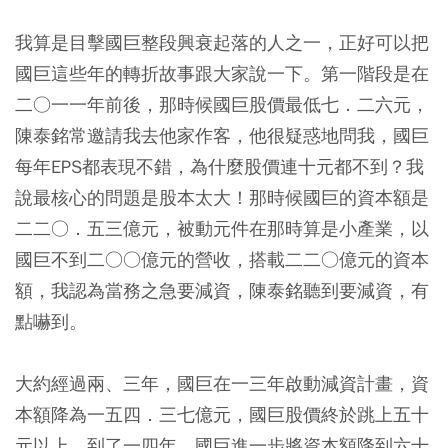
我算是目擊國巨整段興衰起落的人之一，正好可以把
國巨這些年的轉折故事跟大家說一下。第一階段是在
二○一一年前後，那時候國巨股價最低七．二六元，
陳泰銘常邀請我去他家作客，他很疑惑地問我，國巨
每年EPS都表現不錯，為什麼股價連十元都不到？我
說最核心的問題是股本太大！那時候國巨的資本額是
二二○．五三億元，被動元件在那時算是小產業，以
國巨不到二○○億元的營收，搭載二二○億元的資本
額，我認為當務之急要減資，陳泰銘聽到要減資，有
點嚇到。
大約經過兩、三年，國巨在一三年啟動減資計畫，資
本額降為一五四．三七億元，國巨股價終於跳上五十
元以上。到了一四年，國巨進一步將資本額降到六十