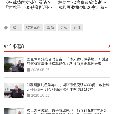
國巨
被動元件
富鼎
力智
茂達
延伸閱讀
國巨陳泰銘成台灣首富，「本人覺得像夢境」！謝金
河解析富豪排行榜單變化：科技新貴正掌控未來
2026-05-26
AI浪潮推動產業再+1，國巨市值突破4000億，成被動
元件巨頭…謝金河揭這檔今年有望賺1股本
2025-10-22
國巨數次減資、購併攻城掠地，陳泰銘花6年重返榮