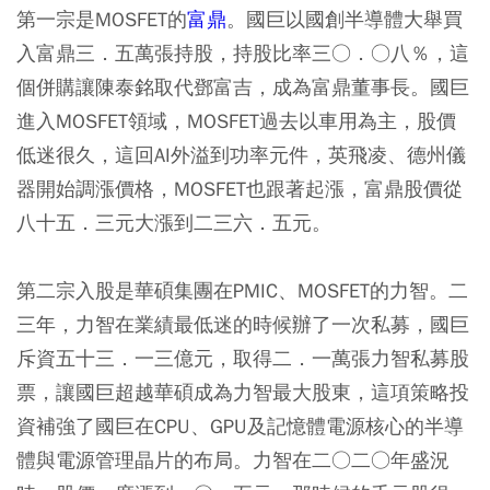
第一宗是MOSFET的
富鼎
。國巨以國創半導體大舉買
入富鼎三．五萬張持股，持股比率三○．○八％，這
個併購讓陳泰銘取代鄧富吉，成為富鼎董事長。國巨
進入MOSFET領域，MOSFET過去以車用為主，股價
低迷很久，這回AI外溢到功率元件，英飛凌、德州儀
器開始調漲價格，MOSFET也跟著起漲，富鼎股價從
八十五．三元大漲到二三六．五元。
第二宗入股是華碩集團在PMIC、MOSFET的力智。二
三年，力智在業績最低迷的時候辦了一次私募，國巨
斥資五十三．一三億元，取得二．一萬張力智私募股
票，讓國巨超越華碩成為力智最大股東，這項策略投
資補強了國巨在CPU、GPU及記憶體電源核心的半導
體與電源管理晶片的布局。力智在二○二○年盛況