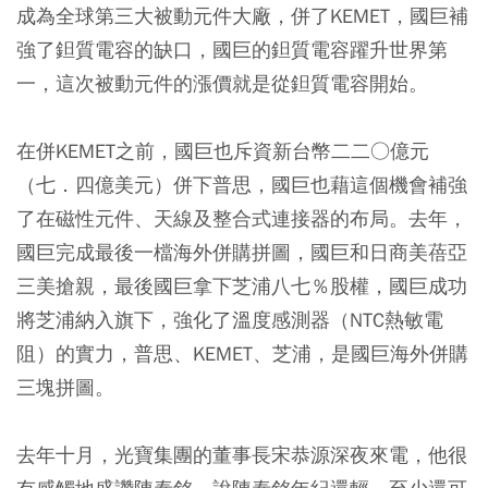
成為全球第三大被動元件大廠，併了KEMET，國巨補
強了鉭質電容的缺口，國巨的鉭質電容躍升世界第
一，這次被動元件的漲價就是從鉭質電容開始。
在併KEMET之前，國巨也斥資新台幣二二○億元
（七．四億美元）併下普思，國巨也藉這個機會補強
了在磁性元件、天線及整合式連接器的布局。去年，
國巨完成最後一檔海外併購拼圖，國巨和日商美蓓亞
三美搶親，最後國巨拿下芝浦八七％股權，國巨成功
將芝浦納入旗下，強化了溫度感測器（NTC熱敏電
阻）的實力，普思、KEMET、芝浦，是國巨海外併購
三塊拼圖。
去年十月，光寶集團的董事長宋恭源深夜來電，他很