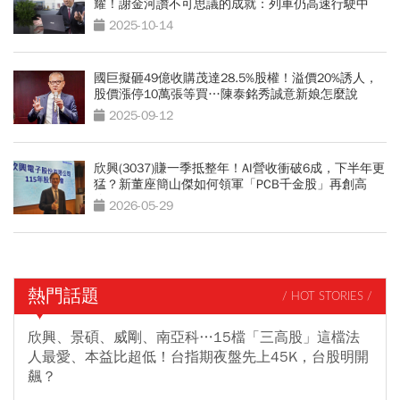
耀！謝金河讚不可思議的成就：列車仍高速行駛中
2025-10-14
國巨擬砸49億收購茂達28.5%股權！溢價20%誘人，
股價漲停10萬張等買…陳泰銘秀誠意新娘怎麼說
2025-09-12
欣興(3037)賺一季抵整年！AI營收衝破6成，下半年更
猛？新董座簡山傑如何領軍「PCB千金股」再創高
峰？
2026-05-29
熱門話題
/ HOT STORIES /
欣興、景碩、威剛、南亞科…15檔「三高股」這檔法
人最愛、本益比超低！台指期夜盤先上45K，台股明開
飆？