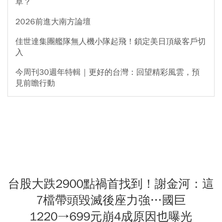
草？
2026前進大南方論壇
佳世達集團艦隊無人機小隊起飛！鎖定美日頂級客戶切
入
今周刊30週年特輯｜更好的台灣：回望精彩風雲，預
見前瞻行動
台股大跌2900點禍首找到！謝金河：這
7檔帶頭毀滅後座力強…國巨
1220→699元崩4成原因也曝光