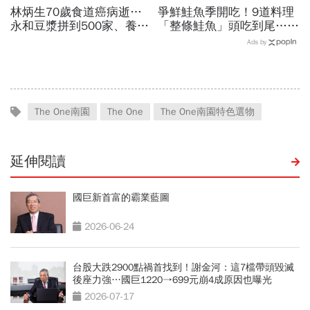
林炳生70歲食道癌病逝…
爭鮮鮭魚季開吃！9道料理
永和豆漿拼到500家、養生
「整條鮭魚」頭吃到尾…藏
愛運動為何罹癌？食道癌初
壽司X三麗鷗聯名扭蛋：
Ads by
期5症狀：高危險因子是它
Hello Kitty、酷洛米18款全
搜集
The One南園
The One
The One南園特色選物
延伸閱讀
國巨新首富的霸業藍圖
2026-06-24
台股大跌2900點禍首找到！謝金河：這7檔帶頭毀滅
後座力強…國巨1220→699元崩4成原因也曝光
2026-07-17