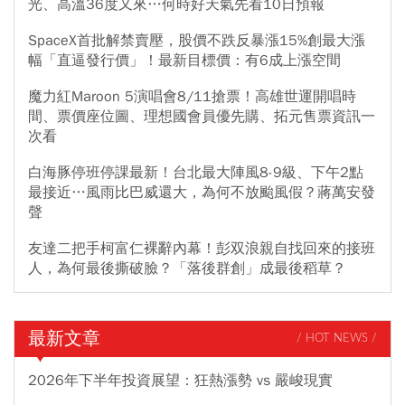
光、高溫36度又來…何時好天氣先看10日預報
SpaceX首批解禁賣壓，股價不跌反暴漲15%創最大漲
幅「直逼發行價」！最新目標價：有6成上漲空間
魔力紅Maroon 5演唱會8/11搶票！高雄世運開唱時
間、票價座位圖、理想國會員優先購、拓元售票資訊一
次看
白海豚停班停課最新！台北最大陣風8-9級、下午2點
最接近…風雨比巴威還大，為何不放颱風假？蔣萬安發
聲
友達二把手柯富仁裸辭內幕！彭双浪親自找回來的接班
人，為何最後撕破臉？「落後群創」成最後稻草？
最新文章
/ HOT NEWS /
2026年下半年投資展望：狂熱漲勢 vs 嚴峻現實