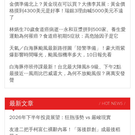
金價準備北上？黃金現在可以買？大佛李其展：黃金價
格摸到4300美元是好事！瑞銀3理由喊5000美元不遠
了
林炳生70歲食道癌病逝…永和豆漿拼到500家、養生愛
運動為何罹癌？食道癌初期5症狀：高危險因子是它
天氣／白海豚颱風最新路徑圖「陸警準備」！豪大雨紫
爆影響時間曝光，颱風假機率多大，10日報先看
白海豚停班停課最新！台北最大陣風8-9級、下午2點
最接近…風雨比巴威還大，為何不放颱風假？蔣萬安發
聲
最新文章
/ HOT NEWS /
2026年下半年投資展望：狂熱漲勢 vs 嚴峻現實
友達二把手柯富仁裸辭內幕！「落後群創」成最後稻