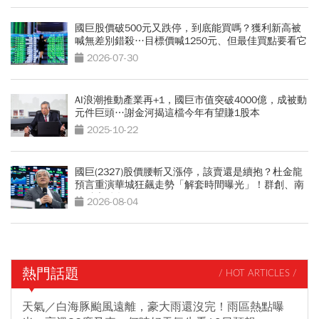
國巨股價破500元又跌停，到底能買嗎？獲利新高被
喊無差別錯殺…目標價喊1250元、但最佳買點要看它
2026-07-30
AI浪潮推動產業再+1，國巨市值突破4000億，成被動
元件巨頭…謝金河揭這檔今年有望賺1股本
2025-10-22
國巨(2327)股價腰斬又漲停，該賣還是續抱？杜金龍
預言重演華城狂飆走勢「解套時間曝光」！群創、南
亞科也點名
2026-08-04
熱門話題
/ HOT ARTICLES /
天氣／白海豚颱風遠離，豪大雨還沒完！雨區熱點曝