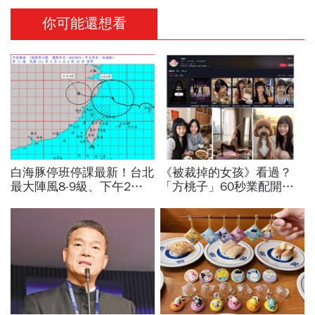
你可能還想看
白海豚停班停課最新！台北
《被裁掉的女孩》看過？
最大陣風8-9級、下午2點
「方桃子」60秒業配開價
最接近…風雨比巴威還大，
百萬、抖音漲粉41萬！AI劇
為何不放颱風假？蔣萬安發
演到比真人還真：讓網紅反
聲
學她