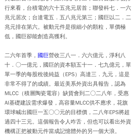
行來看，台積電的六十五兆元居首；聯發科七．一六
兆元居次；台達電五．五八兆元第三；國巨以二．二
兆元排在第六。被動元件是很細小的顆粒，單價極
低，國巨卻能創造高獲利。
二六年首季，
國巨
營收三八一．六六億元，淨利八
十．○一億元，國巨的資本額五十一．七九億元，單
單一季的每股稅後純益（EPS）高達三．九元，這是
非常不得了的成績。最近美系外資出具報告，認為
MLCC（積層陶瓷電容）缺貨會到二○二八年，受惠
AI基礎建設需求爆發，高容量MLCC供不應求，花旗
環球喊出國巨一五○○元的目標價，二八年EPS將超
過四十三元。這個報告令人咋舌，但也可以看出外資
機構正把被動元件當成記憶體外的另一個大浪。