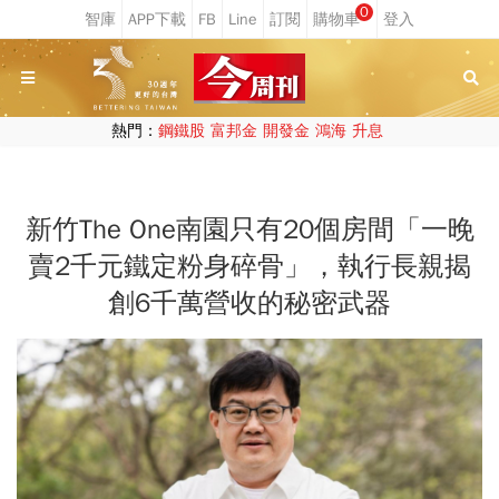
0
熱門：
鋼鐵股
富邦金
開發金
鴻海
升息
新竹The One南園只有20個房間「一晚
賣2千元鐵定粉身碎骨」，執行長親揭
創6千萬營收的秘密武器