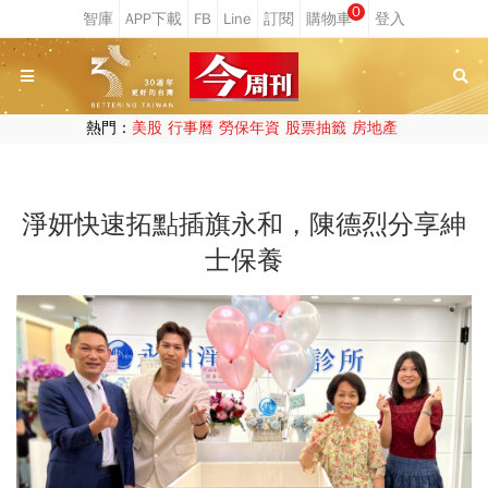
0
熱門：
美股
行事曆
勞保年資
股票抽籤
房地產
淨妍快速拓點插旗永和，陳德烈分享紳
士保養