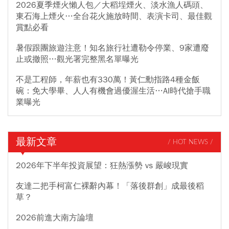
2026夏季煙火懶人包／大稻埕煙火、淡水漁人碼頭、
東石海上煙火…全台花火施放時間、表演卡司、最佳觀
賞點必看
暑假跟團旅遊注意！知名旅行社遭勒令停業、9家遭廢
止或撤照…觀光署完整黑名單曝光
不是工程師，年薪也有330萬！黃仁勳指路4種金飯
碗：免大學畢、人人有機會過優渥生活…AI時代搶手職
業曝光
最新文章
/ HOT NEWS /
2026年下半年投資展望：狂熱漲勢 vs 嚴峻現實
友達二把手柯富仁裸辭內幕！「落後群創」成最後稻
草？
2026前進大南方論壇