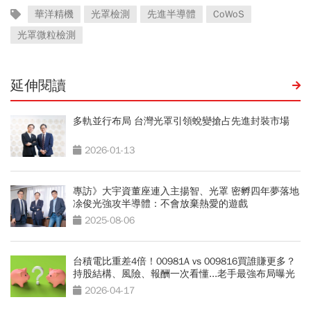
華洋精機
光罩檢測
先進半導體
CoWoS
光罩微粒檢測
延伸閱讀
多軌並行布局 台灣光罩引領蛻變搶占先進封裝市場
2026-01-13
專訪》大宇資董座連入主揚智、光罩 密孵四年夢落地
凃俊光強攻半導體：不會放棄熱愛的遊戲
2025-08-06
台積電比重差4倍！00981A vs 009816買誰賺更多？
持股結構、風險、報酬一次看懂...老手最強布局曝光
2026-04-17