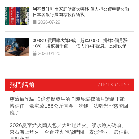
利率攀升引發家庭儲蓄大轉移 個人型公債申購火熱
日本各銀行展開存款保衛戰
2026-07-29
009816費用率大降9成，超車0050！掛牌2個月漲
18％、規模衝千億...「低內扣+不配息」是績效保
證？
2026-04-20
熱門話題
/ HOT STORIES /
慈濟遭詐騙10億怎麼發生的？陳昱瑄律師見證嚴下跪
博信任！豪宅藏158公斤黃金，洗錢手法曝光…慈濟回
應了
2026夏季煙火懶人包／大稻埕煙火、淡水漁人碼頭、
東石海上煙火…全台花火施放時間、表演卡司、最佳觀