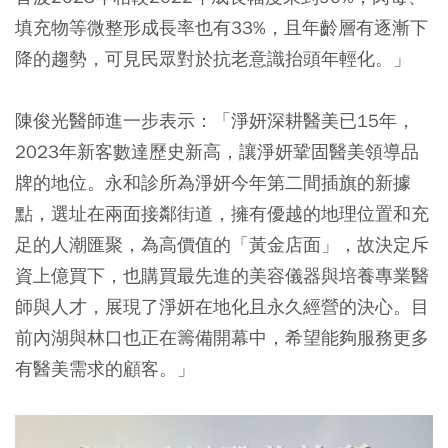
填充物等微整形成長率也有33%，且年齡層有逐漸下
降的趨勢，可見民眾對於抗老意識抬頭年輕化。」
陳俊光醫師進一步表示：「淨妍深耕醫美已15年，
2023年新客數達歷史新高，讓淨妍鞏固醫美領導品
牌的地位。永和診所為淨妍今年第二間插旗的新據
點，選址在兩面接鄰街道，擁有優越的地理位置和充
足的人潮匯聚，為高價值的「黃金店面」，故決定斥
資上億買下，也購買最先進的美容儀器與培養專業醫
師與人才，展現了淨妍在地化且永久經營的決心。目
前內湖與林口也正在籌備開幕中，希望能夠服務更多
有醫美需求的顧客。」