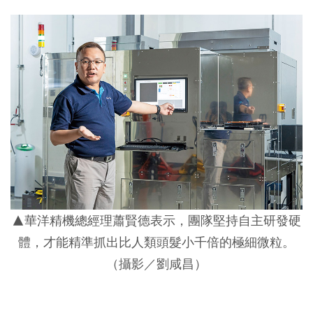
▲華洋精機總經理蕭賢德表示，團隊堅持自主研發硬
體，才能精準抓出比人類頭髮小千倍的極細微粒。
（攝影／劉咸昌）