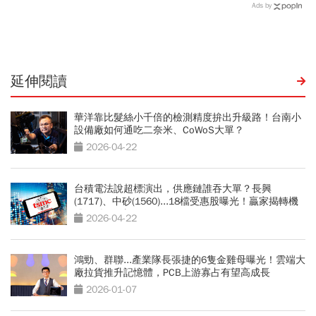
寒假時間暑假日期？連假3
航班：8/6-8/8逾50班次停
Ads by
天以上有9個：請假懶人包
飛沖繩！台鐵高鐵公路管制
不斷更新
延伸閱讀
華洋靠比髮絲小千倍的檢測精度拚出升級路！台南小
設備廠如何通吃二奈米、CoWoS大單？
2026-04-22
台積電法說超標演出，供應鏈誰吞大單？長興
(1717)、中砂(1560)...18檔受惠股曝光！贏家揭轉機
股2種操作法
2026-04-22
鴻勁、群聯...產業隊長張捷的6隻金雞母曝光！雲端大
廠拉貨推升記憶體，PCB上游寡占有望高成長
2026-01-07