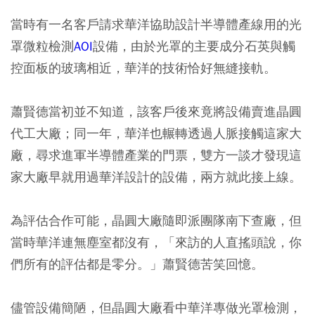
當時有一名客戶請求華洋協助設計半導體產線用的光
罩微粒檢測
AOI
設備，由於光罩的主要成分石英與觸
控面板的玻璃相近，華洋的技術恰好無縫接軌。
蕭賢德當初並不知道，該客戶後來竟將設備賣進晶圓
代工大廠；同一年，華洋也輾轉透過人脈接觸這家大
廠，尋求進軍半導體產業的門票，雙方一談才發現這
家大廠早就用過華洋設計的設備，兩方就此接上線。
為評估合作可能，晶圓大廠隨即派團隊南下查廠，但
當時華洋連無塵室都沒有，「來訪的人直搖頭說，你
們所有的評估都是零分。」蕭賢德苦笑回憶。
儘管設備簡陋，但晶圓大廠看中華洋專做光罩檢測，