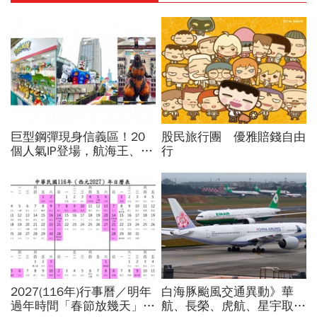
巨型鋼彈現身信義區！20
股民旅行團 優雅賠錢自由
個人氣IP登場，航海王、哥
行
吉拉、七龍珠、寶可夢…盤
點打卡熱點，活動只到這天
2027(116年)行事曆／明年
白海豚颱風交通異動》華
過年時間「春節放幾天」、
航、長榮、虎航、星宇取消