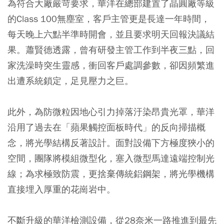
為符合大廠嚴苛要求，華洋在總部建置了晶圓廠等級
的Class 100無塵室，客戶主管更是長達一年時間，
每天晚上六點半準時開會，並且要求明天回報決議結
果。蕭賢德透露，曾有研發主管工作到半夜三點，回
家洗澡時突生靈感，衝回客戶處調參數，卻因頻繁進
出遭系統鎖定，足見壓力之巨。
此外，為防微粒因地心引力掉落汙染昂貴光罩，華洋
沿用了過去在「蘋果觸控面板時代」的反向掃描概
念，將光學結構反著設計。面對設備下方極度狹小的
空間，團隊將模組微型化，塞入微型馬達遠端控制光
線；為求極致防震，更捨棄傳統鋁鋼架，將光學機構
直接埋入厚重的花崗岩中。
不斷升級的華洋檢測設備，從28奈米一路推進到最先