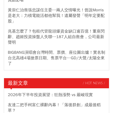
賞點必看
黃崇仁治喪張忠謀任主委…兩人交情曝光！曾說Morris
是老大：力積電能活都他幫我！遺屬發聲「明年定要配
股」
兆基怎麼了？包租代管龍頭爆資金缺口逾百億！董座閃
辭、趙姬投資操盤人失聯…187人組自救會，公司最新
聲明
BIGBANG演唱會台灣時間、票價、座位圖出爐！實名制
台北高雄4場搶票日期、售票平台…GD/大聲/太陽全來
了
最新文章
/ HOT NEWS /
2026年下半年投資展望：狂熱漲勢 vs 嚴峻現實
友達二把手柯富仁裸辭內幕！「落後群創」成最後稻
草？