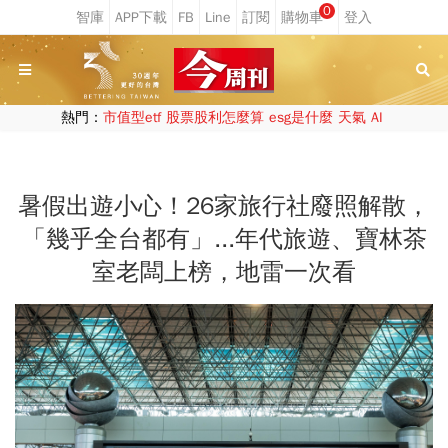
0
熱門：
市值型etf
股票股利怎麼算
esg是什麼
天氣
AI
暑假出遊小心！26家旅行社廢照解散，
「幾乎全台都有」...年代旅遊、寶林茶
室老闆上榜，地雷一次看