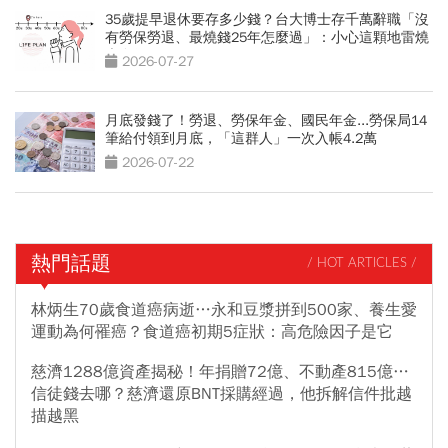
35歲提早退休要存多少錢？台大博士存千萬辭職「沒
有勞保勞退、最燒錢25年怎麼過」：小心這顆地雷燒
光存款
2026-07-27
月底發錢了！勞退、勞保年金、國民年金...勞保局14
筆給付領到月底，「這群人」一次入帳4.2萬
2026-07-22
熱門話題
/ HOT ARTICLES /
林炳生70歲食道癌病逝…永和豆漿拼到500家、養生愛
運動為何罹癌？食道癌初期5症狀：高危險因子是它
慈濟1288億資產揭秘！年捐贈72億、不動產815億…
信徒錢去哪？慈濟還原BNT採購經過，他拆解信件批越
描越黑