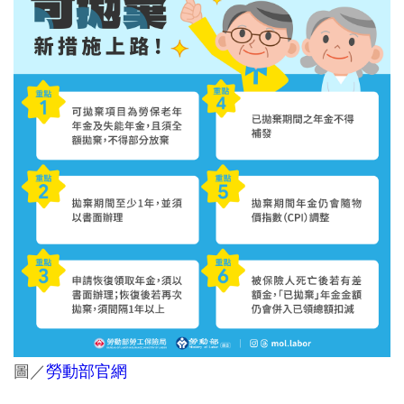
圖／
勞動部官網