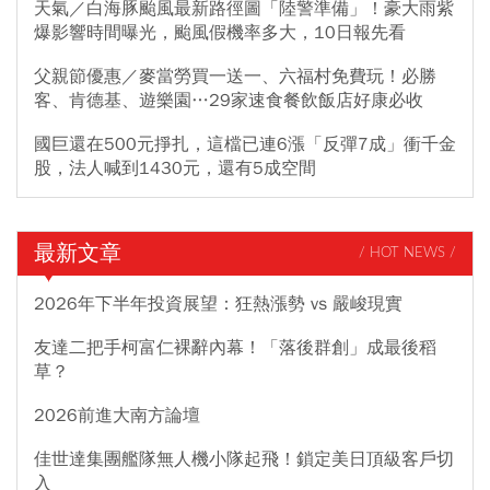
天氣／白海豚颱風最新路徑圖「陸警準備」！豪大雨紫
爆影響時間曝光，颱風假機率多大，10日報先看
父親節優惠／麥當勞買一送一、六福村免費玩！必勝
客、肯德基、遊樂園…29家速食餐飲飯店好康必收
國巨還在500元掙扎，這檔已連6漲「反彈7成」衝千金
股，法人喊到1430元，還有5成空間
最新文章
/ HOT NEWS /
2026年下半年投資展望：狂熱漲勢 vs 嚴峻現實
友達二把手柯富仁裸辭內幕！「落後群創」成最後稻
草？
2026前進大南方論壇
佳世達集團艦隊無人機小隊起飛！鎖定美日頂級客戶切
入