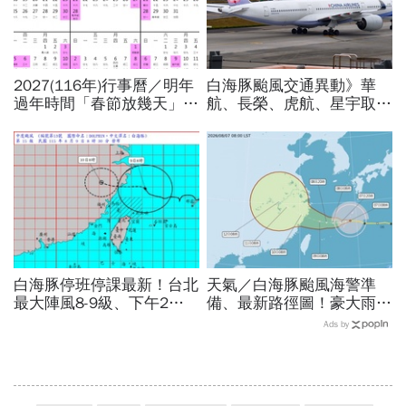
2027(116年)行事曆／明年
白海豚颱風交通異動》華
過年時間「春節放幾天」、
航、長榮、虎航、星宇取消
寒假時間暑假日期？連假3
航班：8/6-8/8逾50班次停
天以上有9個：請假懶人包
飛沖繩！台鐵高鐵公路管制
不斷更新
白海豚停班停課最新！台北
天氣／白海豚颱風海警準
最大陣風8-9級、下午2點
備、最新路徑圖！豪大雨紫
最接近…風雨比巴威還大，
爆區、影響時間曝光，8/8
Ads by
為何不放颱風假？蔣萬安發
颱風假機率多大，10日報
聲
先看