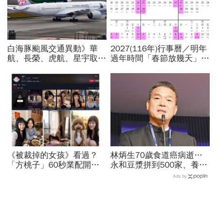
白海豚颱風交通異動》華
2027(116年)行事曆／明年
航、長榮、虎航、星宇取消
過年時間「春節放幾天」、
航班：8/6-8/8逾50班次停
寒假時間暑假日期？連假3
飛沖繩！台鐵高鐵公路管制
天以上有9個：請假懶人包
不斷更新
《被裁掉的女孩》看過？
林炳生70歲食道癌病逝…
「方桃子」60秒業配開價
永和豆漿拼到500家、養生
百萬、抖音漲粉41萬！AI劇
愛運動為何罹癌？食道癌初
Ads by
演到比真人還真：讓網紅反
期5症狀：高危險因子是它
學她