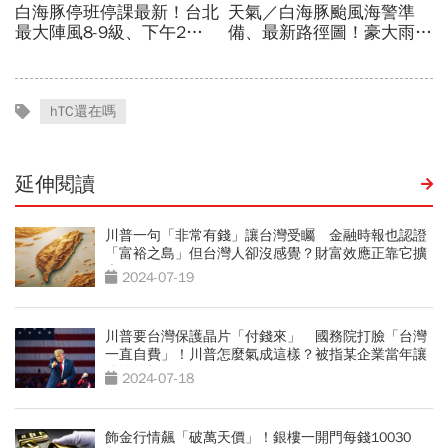
hTC還在嗎
延伸閱讀
川普一句「非常有錢」讓台灣受矚 金融時報也認證
「富裕之島」但台灣人卻沒感覺？財富效應正靠它擴
大
2024-07-19
川普要台灣保護晶片「付錢來」 國務院打臉「台灣
一直自費」！川普怎麼氣成這樣？被指某企業當年讓
他淪笑柄
2024-07-18
飾金行情飆「破萬天價」！銀樓一開門每錢10030