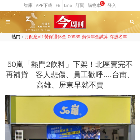
0
熱門：
月配息etf
勞保退休金
00939
勞保年金試算
存股名單
50嵐「熱門2飲料」下架！北區賣完不
再補貨 客人悲傷、員工歡呼....台南、
高雄、屏東早就不賣