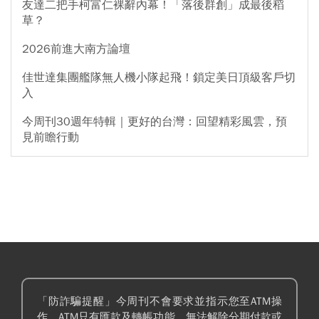
友達二把手柯富仁裸辭內幕！「落後群創」成最後稻
草？
2026前進大南方論壇
佳世達集團艦隊無人機小隊起飛！鎖定美日頂級客戶切
入
今周刊30週年特輯｜更好的台灣：回望精彩風雲，預
見前瞻行動
「防詐騙提醒」今周刊不會要求並指示您至ATM操
作。ATM只有匯款及轉帳功能，無法解除分期付款或