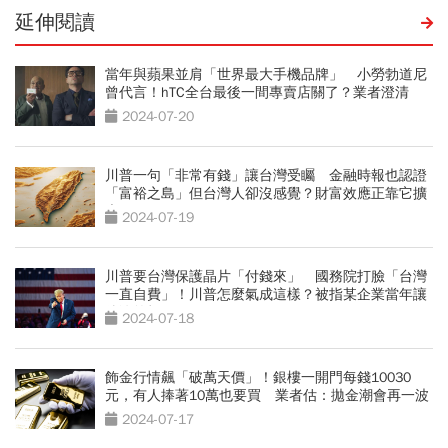
延伸閱讀
當年與蘋果並肩「世界最大手機品牌」 小勞勃道尼
曾代言！hTC全台最後一間專賣店關了？業者澄清
2024-07-20
川普一句「非常有錢」讓台灣受矚 金融時報也認證
「富裕之島」但台灣人卻沒感覺？財富效應正靠它擴
大
2024-07-19
川普要台灣保護晶片「付錢來」 國務院打臉「台灣
一直自費」！川普怎麼氣成這樣？被指某企業當年讓
他淪笑柄
2024-07-18
飾金行情飆「破萬天價」！銀樓一開門每錢10030
元，有人捧著10萬也要買 業者估：拋金潮會再一波
2024-07-17