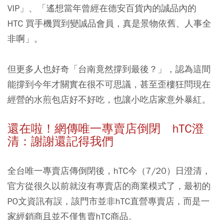
VIP」、「遙想當年曾經在德安百貨內的誠品內的
HTC 買手機買到變誠品會員，真是景物依舊、人事全
非啊」。
但更多人也好奇「台南竟然撐到最後？」，認為這間
能撐到今年才關實在很不可思議，甚至歪樓狂問現在
經營的水煎包店好不好吃，也讓小吃店家意外暴紅。
還在啦！網傳唯一專賣店倒閉 hTC澄
清：謝謝還記得我們
全台唯一專賣店傳倒閉後，hTC今（7/20）日澄清，
官方從很久以前就沒有專賣店的商業模式了，最初的
PO文資訊有誤，該門市並非hTC直營專賣店，而是一
家經銷商且並不僅售賣hTC商品。