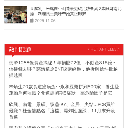
豆腐乳、米鬆餅…創造最短碳足跡餐桌 3歲離鄉南北
漂，料理風土美味帶她真正歸鄉！
2025-11-06
熱門話題
/ HOT ARTICLES /
慈濟1288億資產揭秘！年捐贈72億、不動產815億…
信徒錢去哪？慈濟還原BNT採購經過，他拆解信件批越
描越黑
林炳生70歲食道癌病逝…永和豆漿拼到500家、養生愛
運動為何罹癌？食道癌初期5症狀：高危險因子是它
欣興、南電、景碩、臻鼎-KY、金居、尖點...PCB買誰
最賺？杜金龍點名「這檔」爆炸性強漲，11月末升段
首選