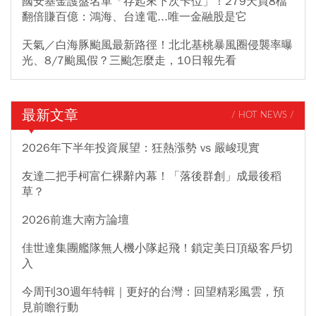
國安基金護盤名單「存起來下次卡位」！279天買8檔
翻倍賺百億：鴻海、台達電...唯一金融股是它
天氣／白海豚颱風最新路徑！北北基桃暴風圈侵襲率曝
光、8/7颱風假？三颱怎麼走，10日報先看
最新文章
/ HOT NEWS /
2026年下半年投資展望：狂熱漲勢 vs 嚴峻現實
友達二把手柯富仁裸辭內幕！「落後群創」成最後稻
草？
2026前進大南方論壇
佳世達集團艦隊無人機小隊起飛！鎖定美日頂級客戶切
入
今周刊30週年特輯｜更好的台灣：回望精彩風雲，預
見前瞻行動