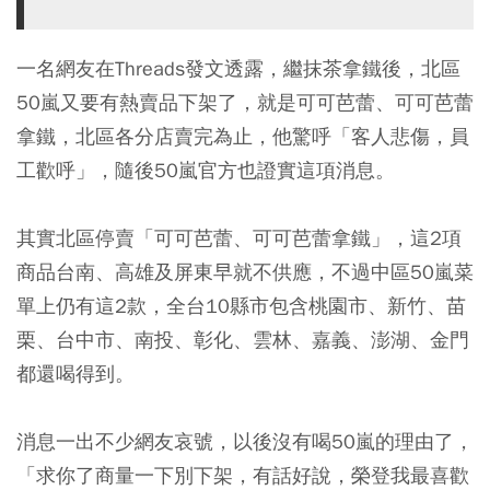
一名網友在Threads發文透露，繼抹茶拿鐵後，北區
50嵐又要有熱賣品下架了，就是可可芭蕾、可可芭蕾
拿鐵，北區各分店賣完為止，他驚呼「客人悲傷，員
工歡呼」，隨後50嵐官方也證實這項消息。
其實北區停賣「可可芭蕾、可可芭蕾拿鐵」，這2項
商品台南、高雄及屏東早就不供應，不過中區50嵐菜
單上仍有這2款，全台10縣市包含桃園市、新竹、苗
栗、台中市、南投、彰化、雲林、嘉義、澎湖、金門
都還喝得到。
消息一出不少網友哀號，以後沒有喝50嵐的理由了，
「求你了商量一下別下架，有話好說，榮登我最喜歡