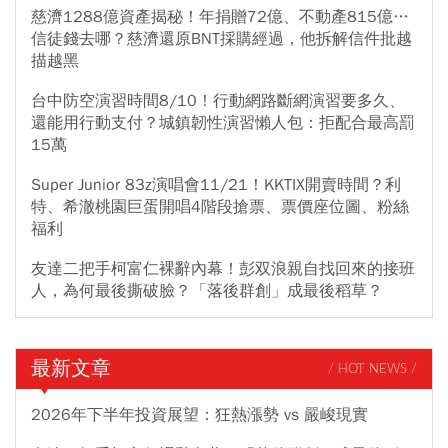
慈濟1288億資產揭秘！年捐贈72億、不動產815億…
信徒錢去哪？慈濟還原BNT採購經過，他拆解信件批越
描越黑
台中防空演習時間8/10！行動網路斷網演習要多久、
還能用行動支付？城鎮韌性演習懶人包：拒配合最高罰
15萬
Super Junior 83z演唱會11/21！KKTIX開賣時間？利
特、希澈桃園巨蛋開唱4階段搶票、票價座位圖、粉絲
福利
友達二把手柯富仁裸辭內幕！彭双浪親自找回來的接班
人，為何最後撕破臉？「落後群創」成最後稻草？
最新文章
/ HOT NEWS /
2026年下半年投資展望：狂熱漲勢 vs 嚴峻現實