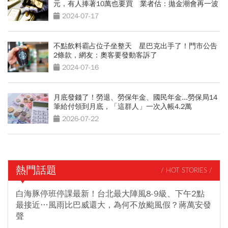
元，有人捧著10萬也要買 業者估：拋金潮會再一波
2024-07-17
不點飲料霸占位子坐整天 星巴克出手了！門市公告
2條款，網友：奧客要發動客訴了
2024-07-16
月底發錢了！勞退、勞保年金、國民年金...勞保局14
筆給付領到月底，「這群人」一次入帳4.2萬
2026-07-22
熱門話題
/ HOT STORIES /
白海豚停班停課最新！台北最大陣風8-9級、下午2點
最接近…風雨比巴威還大，為何不放颱風假？蔣萬安發
聲