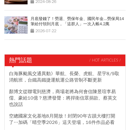
2024-08-26
月底發錢了！勞退、勞保年金、國民年金...勞保局14
筆給付領到月底，「這群人」一次入帳4.2萬
2026-07-22
熱門話題
/ HOT ARTICLES /
白海豚颱風交通異動》華航、長榮、虎航、星宇8/9取
消航班，台鐵高鐵捷運航運公路管制不斷更新
顏博文從聯電到慈濟，商場老將為何會信陳昱瑄李易
儒、豪給10億？慈濟發聲：將捍衛信眾捐款、蔡英文
也說話
空總國家文化基地8月開放！封閉90年古蹟大樓打開
了…加碼「晴空季2026」這天登場，16件作品必看