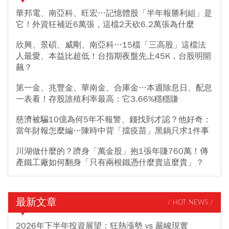
華邦電、南亞科、旺宏…記憶體股「半年報勝利組」是
它！外資狂補近6萬張，這檔2天砍6.2萬張為什麼
欣興、景碩、威剛、南亞科…15檔「三高股」這檔法
人最愛、本益比超低！台指期夜盤先上45K，台股明開
飆？
第一金、兆豐金、華南金、合庫金…本週除息日、配息
一表看！存股誰殖利率最高：它3.66%穩穩賺
慈濟被騙10億為何5年不報警、錢找到才認？他好奇：
當年財報怎麼編…陳時中背「擋疫苗」黑鍋只求1件事
川湖做什麼的？躋身「萬金股」抱1張年賺760萬！傳
產鐵工廠如何翻身「只有兩根鐵憑什麼賣這麼貴」？
最新文章
/ HOT NEWS /
2026年下半年投資展望：狂熱漲勢 vs 嚴峻現實