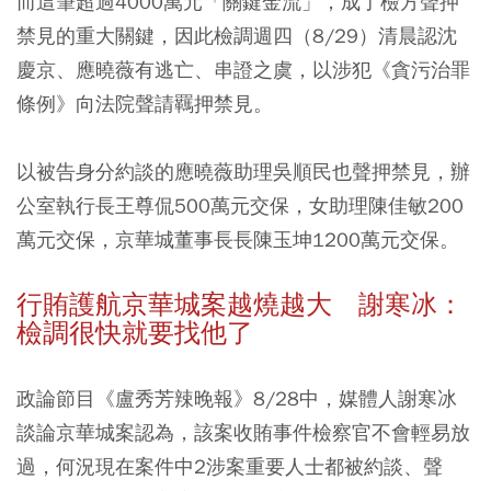
而這筆超過4000萬元「關鍵金流」，成了檢方聲押
禁見的重大關鍵，因此檢調週四（8/29）清晨認沈
慶京、應曉薇有逃亡、串證之虞，以涉犯《貪污治罪
條例》向法院聲請羈押禁見。
以被告身分約談的應曉薇助理吳順民也聲押禁見，辦
公室執行長王尊侃500萬元交保，女助理陳佳敏200
萬元交保，京華城董事長長陳玉坤1200萬元交保。
行賄護航京華城案越燒越大 謝寒冰：
檢調很快就要找他了
政論節目《盧秀芳辣晚報》8/28中，媒體人謝寒冰
談論京華城案認為，該案收賄事件檢察官不會輕易放
過，何況現在案件中2涉案重要人士都被約談、聲