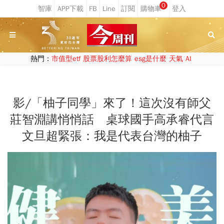
0
熱門：
市值型etf
股票股利怎麼算
esg是什麼
天氣
AI
影/「柚子同學」來了！這次沒有師父
莊智淵講悄悄話 桌球國手高承睿代言
文旦超緊張：我是代表台灣的柚子