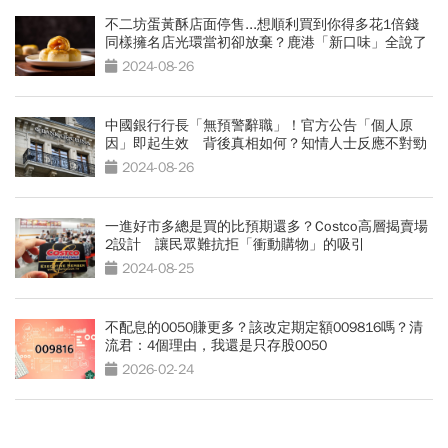
不二坊蛋黃酥店面停售...想順利買到你得多花1倍錢
同樣擁名店光環當初卻放棄？鹿港「新口味」全說了
2024-08-26
中國銀行行長「無預警辭職」！官方公告「個人原
因」即起生效 背後真相如何？知情人士反應不對勁
2024-08-26
一進好市多總是買的比預期還多？Costco高層揭賣場
2設計 讓民眾難抗拒「衝動購物」的吸引
2024-08-25
不配息的0050賺更多？該改定期定額009816嗎？清
流君：4個理由，我還是只存股0050
2026-02-24