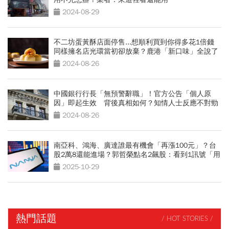
2024-08-29
不二坊蛋黃酥店面停售...想順利買到你得多花1倍錢
同樣擁名店光環當初卻放棄？鹿港「新口味」全說了
2024-08-26
中國銀行行長「無預警辭職」！官方公告「個人原
因」即起生效 背後真相如何？知情人士反應不對勁
2024-08-26
南亞科、鴻海、廣達誰最有機會「再漲100元」？台
股2萬8還能進場？郭哲榮點名2飆股：看到1訊號「用
力買」
2025-10-29
熱門話題
/ HOT STORIES /