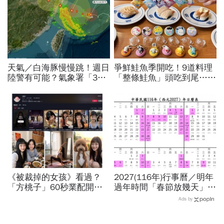
天氣／白海豚慢慢跳！週日
爭鮮鮭魚季開吃！9道料理
陸警有可能？氣象署「3字
「整條鮭魚」頭吃到尾…藏
回應」...最新風雨預測，6
壽司X三麗鷗聯名扭蛋：
縣市達停班課標準
Hello Kitty、酷洛米18款全
搜集
《被裁掉的女孩》看過？
2027(116年)行事曆／明年
「方桃子」60秒業配開價
過年時間「春節放幾天」、
百萬、抖音漲粉41萬！AI劇
寒假時間暑假日期？連假3
Ads by
演到比真人還真：讓網紅反
天以上有9個：請假懶人包
學她