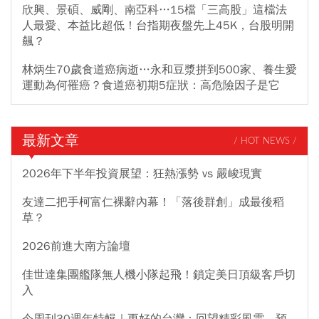
欣興、景碩、威剛、南亞科…15檔「三高股」這檔法
人最愛、本益比超低！台指期夜盤先上45K，台股明開
飆？
林炳生70歲食道癌病逝…永和豆漿拼到500家、養生愛
運動為何罹癌？食道癌初期5症狀：高危險因子是它
最新文章
/ HOT NEWS /
2026年下半年投資展望：狂熱漲勢 vs 嚴峻現實
友達二把手柯富仁裸辭內幕！「落後群創」成最後稻
草？
2026前進大南方論壇
佳世達集團艦隊無人機小隊起飛！鎖定美日頂級客戶切
入