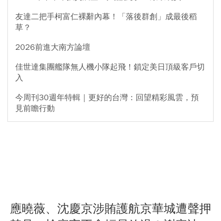
友達二把手柯富仁裸辭內幕！「落後群創」成最後稻
草？
2026前進大南方論壇
佳世達集團艦隊無人機小隊起飛！鎖定美日頂級客戶切
入
今周刊30週年特輯｜更好的台灣：回望精彩風雲，預
見前瞻行動
應曉薇、沈慶京涉賄護航京華城遭聲押