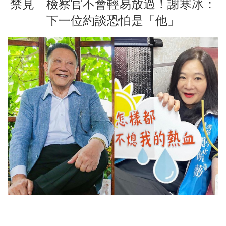
禁見 檢察官不會輕易放過！謝寒冰：
下一位約談恐怕是「他」