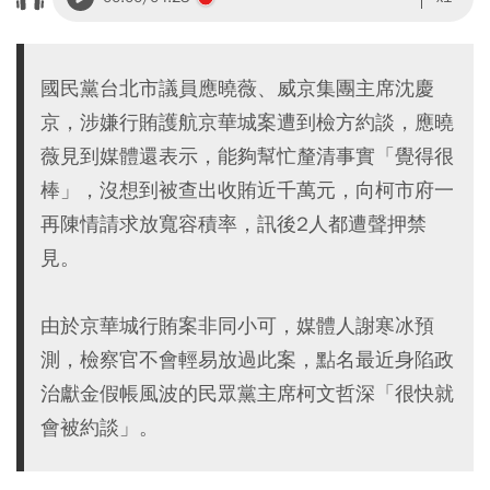
國民黨台北市議員應曉薇、威京集團主席沈慶
京，涉嫌行賄護航京華城案遭到檢方約談，應曉
薇見到媒體還表示，能夠幫忙釐清事實「覺得很
棒」，沒想到被查出收賄近千萬元，向柯市府一
再陳情請求放寬容積率，訊後2人都遭聲押禁
見。
由於京華城行賄案非同小可，媒體人謝寒冰預
測，檢察官不會輕易放過此案，點名最近身陷政
治獻金假帳風波的民眾黨主席柯文哲深「很快就
會被約談」。