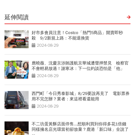
延伸閱讀
好市多會員注意！Costco「熱門5商品」開賣即秒
殺 9/2新規上路：不能退換貨
2024-08-29
應曉薇、沈慶京涉賄護航京華城遭聲押禁見 檢察官
不會輕易放過！謝寒冰：下一位約談恐怕是「他」
2024-08-29
西門町「今日秀泰影城」8/29要說再見了 電影票券
用不完怎辦？業者：來這裡看還能用
2024-08-29
不二坊蛋黃酥店面停售...想順利買到你得多花1倍錢
同樣擁名店光環當初卻放棄？鹿港「新口味」全說了