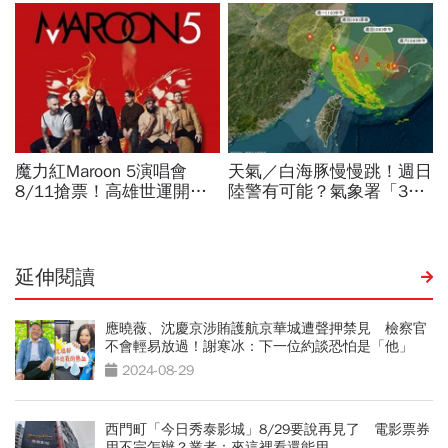
延伸閱讀
應曉薇、沈慶京涉賄護航京華城遭聲押禁見 檢察官
不會輕易放過！謝寒冰：下一位約談恐怕是「他」
2024-08-29
西門町「今日秀泰影城」8/29要說再見了 電影票券
用不完怎辦？業者：來這裡看還能用