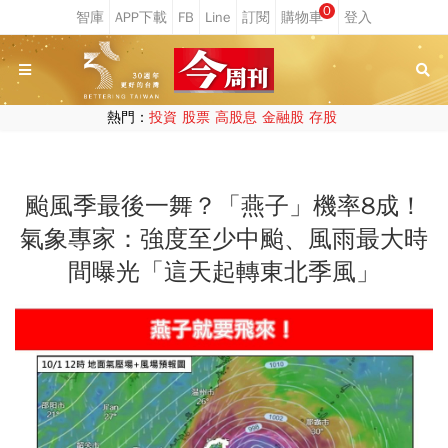
0
熱門：
投資
股票
高股息
金融股
存股
颱風季最後一舞？「燕子」機率8成！
氣象專家：強度至少中颱、風雨最大時
間曝光「這天起轉東北季風」