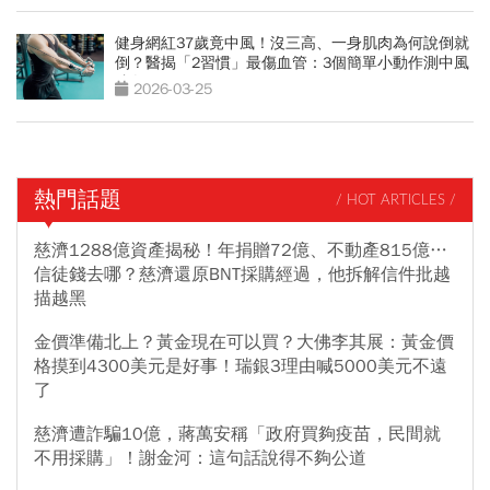
健身網紅37歲竟中風！沒三高、一身肌肉為何說倒就
倒？醫揭「2習慣」最傷血管：3個簡單小動作測中風
跡象
2026-03-25
熱門話題
/ HOT ARTICLES /
慈濟1288億資產揭秘！年捐贈72億、不動產815億…
信徒錢去哪？慈濟還原BNT採購經過，他拆解信件批越
描越黑
金價準備北上？黃金現在可以買？大佛李其展：黃金價
格摸到4300美元是好事！瑞銀3理由喊5000美元不遠
了
慈濟遭詐騙10億，蔣萬安稱「政府買夠疫苗，民間就
不用採購」！謝金河：這句話說得不夠公道