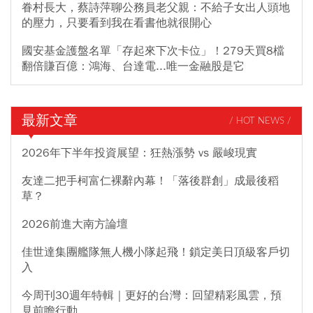
眷村長大，蔡詩萍聊公務員老父親：不給子女出人頭地
的壓力，只要看到我在看書他就很開心
國安基金護盤名單「存起來下次卡位」！279天買8檔
翻倍賺百億：鴻海、台達電...唯一金融股是它
最新文章
/ HOT NEWS /
2026年下半年投資展望：狂熱漲勢 vs 嚴峻現實
友達二把手柯富仁裸辭內幕！「落後群創」成最後稻
草？
2026前進大南方論壇
佳世達集團艦隊無人機小隊起飛！鎖定美日頂級客戶切
入
今周刊30週年特輯｜更好的台灣：回望精彩風雲，預
見前瞻行動