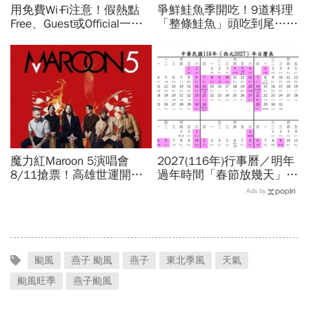
用免費Wi‑Fi注意！假熱點
爭鮮鮭魚季開吃！9道料理
Free、Guest或Official一按
「整條鮭魚」頭吃到尾…藏
錢沒了，雙重驗證也可能破
壽司X三麗鷗聯名扭蛋：
解：6大自保原則快看
Hello Kitty、酷洛米18款全
搜集
魔力紅Maroon 5演唱會
2027(116年)行事曆／明年
8/11搶票！高雄世運開唱
過年時間「春節放幾天」、
時間、票價座位圖、理想國
寒假時間暑假日期？連假3
Ads by
會員優先購、拓元售票資訊
天以上有9個：請假懶人包
一次看
颱風
燕子 颱風
燕子
東北季風
天氣
颱風旺季
燕子颱風