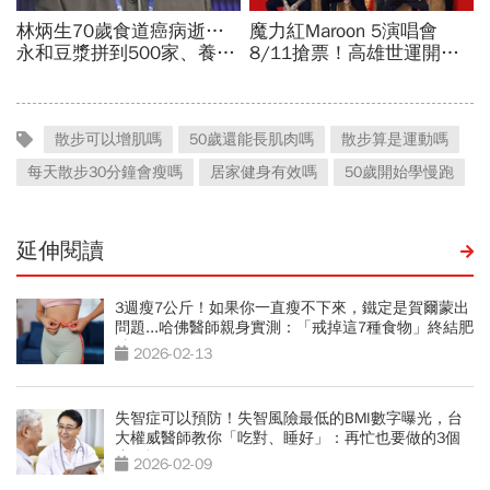
散步可以增肌嗎
50歲還能長肌肉嗎
散步算是運動嗎
每天散步30分鐘會瘦嗎
居家健身有效嗎
50歲開始學慢跑
延伸閱讀
3週瘦7公斤！如果你一直瘦不下來，鐵定是賀爾蒙出
問題...哈佛醫師親身實測：「戒掉這7種食物」終結肥
胖
2026-02-13
失智症可以預防！失智風險最低的BMI數字曝光，台
大權威醫師教你「吃對、睡好」：再忙也要做的3個
小習慣
2026-02-09