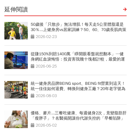
延伸閱讀
50歲後「只散步」無法增肌！每天走5公里體脂還是
30％...上健身房vs居家訓練？50、60、70歲長肌肉策
略一次看
2026-02-23
從賺150%到賠1400萬「睜開眼看盤就想翻本」…健
身網紅血淚悔悟：投資害我幾十塊都計較，最愛的運
動也放棄
2026-06-25
統一健身房品牌BEING sport、BEING fit營業到這天！
統一佳佳如何退費、轉換到健身工廠？20年老字號為
何退出
2026-08-03
優格、麥片...三餐吃健康、每週健身2次，竟變脂肪肝
「瘦胖子」？名醫揭開讓你代謝失控的「早餐陷阱」
2026-05-02