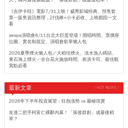
《吉伊卡哇》電影7/31上映！威秀影城特典、預售套
票…販售資訊整理，討伐棒+小卡必收、上映戲院一文
看
aespa演唱會8/11台北大巨蛋登場！開唱時間、票價座
位圖、實名制規定、演唱會歌單懶人包
2026夏季煙火懶人包／大稻埕煙火、淡水漁人碼頭、
東石海上煙火…全台花火施放時間、表演卡司、最佳觀
賞點必看
最新文章
/ HOT NEWS /
2026年下半年投資展望：狂熱漲勢 vs 嚴峻現實
友達二把手柯富仁裸辭內幕！「落後群創」成最後稻
草？