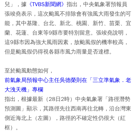
兒」，據
《TVBS新聞網》
指出，中央氣象署預報員
張竣堯表示，這次颱風不排除會有強風大雨發生的可
能，其中基隆、台北、新北、桃園、新竹、苗栗、宜
蘭、花蓮、台東等9縣市要特別留意。張竣堯說明，
這9縣市因為強大風雨因素，放颱風假的機率較高，
但是颱風假仍得視各縣市風力雨量是否達標。
至於颱風動態如何，
前氣象局預報中心主任吳德榮則在「三立準氣象．老
大洩天機」專欄
指出，根據最新（28日2時）中央氣象署「路徑潛勢
預測圖」顯示，其路徑先往西南再往北轉，沿台灣東
側近海北上（左圖），路徑的不確定性仍很大（紅
框）。