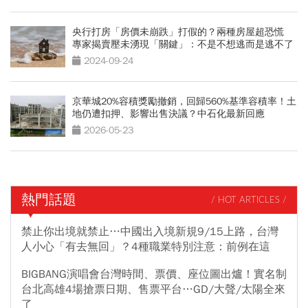
央行打房「房價未崩跌」打假的？兩種房屋超恐慌
專家揭賣壓未湧現「關鍵」：不是不想逃而是逃不了
2024-09-24
京華城20%容積獎勵撤銷，回歸560%基準容積率！土
地仍遭扣押、影響出售決議？中石化最新回應
2026-05-23
熱門話題
/ HOT ARTICLES /
禁止你出境就禁止…中國出入境新規9/15上路，台灣
人小心「有去無回」？4種職業特別注意：前例在這
BIGBANG演唱會台灣時間、票價、座位圖出爐！實名制
台北高雄4場搶票日期、售票平台…GD/大聲/太陽全來
了