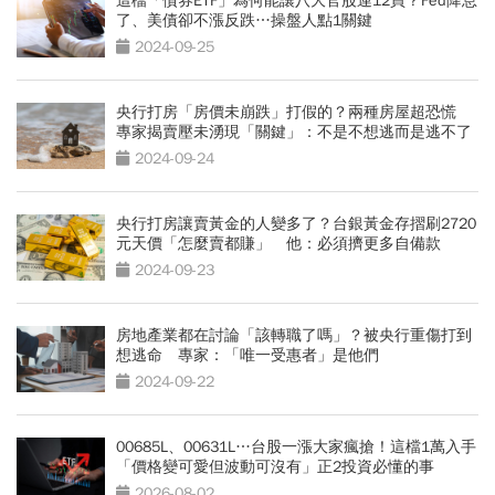
這檔「債券ETF」為何能讓八大官股連12買？Fed降息
了、美債卻不漲反跌…操盤人點1關鍵
2024-09-25
央行打房「房價未崩跌」打假的？兩種房屋超恐慌
專家揭賣壓未湧現「關鍵」：不是不想逃而是逃不了
2024-09-24
央行打房讓賣黃金的人變多了？台銀黃金存摺刷2720
元天價「怎麼賣都賺」 他：必須擠更多自備款
2024-09-23
房地產業都在討論「該轉職了嗎」？被央行重傷打到
想逃命 專家：「唯一受惠者」是他們
2024-09-22
00685L、00631L…台股一漲大家瘋搶！這檔1萬入手
「價格變可愛但波動可沒有」正2投資必懂的事
2026-08-02