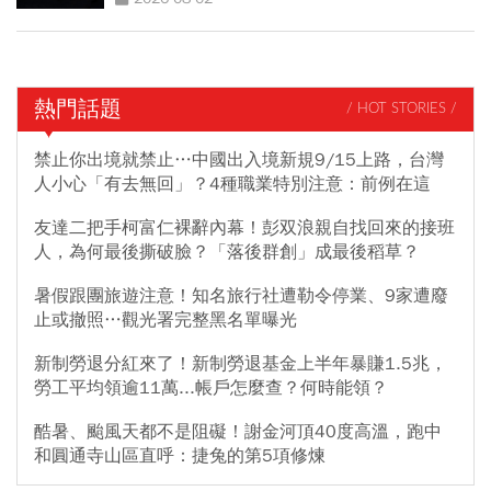
熱門話題
/ HOT STORIES /
禁止你出境就禁止…中國出入境新規9/15上路，台灣
人小心「有去無回」？4種職業特別注意：前例在這
友達二把手柯富仁裸辭內幕！彭双浪親自找回來的接班
人，為何最後撕破臉？「落後群創」成最後稻草？
暑假跟團旅遊注意！知名旅行社遭勒令停業、9家遭廢
止或撤照…觀光署完整黑名單曝光
新制勞退分紅來了！新制勞退基金上半年暴賺1.5兆，
勞工平均領逾11萬...帳戶怎麼查？何時能領？
酷暑、颱風天都不是阻礙！謝金河頂40度高溫，跑中
和圓通寺山區直呼：捷兔的第5項修煉