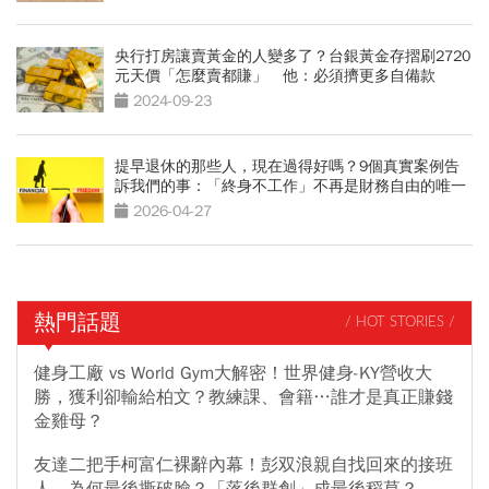
央行打房讓賣黃金的人變多了？台銀黃金存摺刷2720
元天價「怎麼賣都賺」 他：必須擠更多自備款
2024-09-23
提早退休的那些人，現在過得好嗎？9個真實案例告
訴我們的事：「終身不工作」不再是財務自由的唯一
解
2026-04-27
熱門話題
/ HOT STORIES /
健身工廠 vs World Gym大解密！世界健身-KY營收大
勝，獲利卻輸給柏文？教練課、會籍…誰才是真正賺錢
金雞母？
友達二把手柯富仁裸辭內幕！彭双浪親自找回來的接班
人，為何最後撕破臉？「落後群創」成最後稻草？