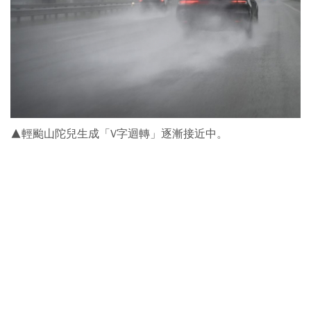
▲輕颱山陀兒生成「V字迴轉」逐漸接近中。