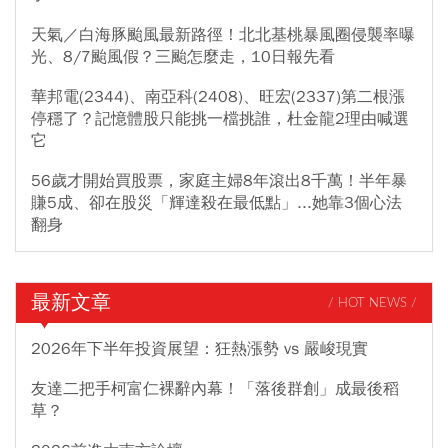
天氣／白海豚颱風最新路徑！北北基桃暴風圈侵襲率曝
光、8/7颱風假？三颱怎麼走，10日報先看
華邦電(2344)、南亞科(2408)、旺宏(2337)第二根漲
停穩了？記憶體股只能挑一檔挑誰，杜金龍2理由喊選
它
56歲才開始買股票，家庭主婦8年滾出8千萬！半年暴
賺5成、卻在股災「輝達殺在最低點」...她靠3個心法
翻身
最新文章
/ HOT NEWS /
2026年下半年投資展望：狂熱漲勢 vs 嚴峻現實
友達二把手柯富仁裸辭內幕！「落後群創」成最後稻
草？