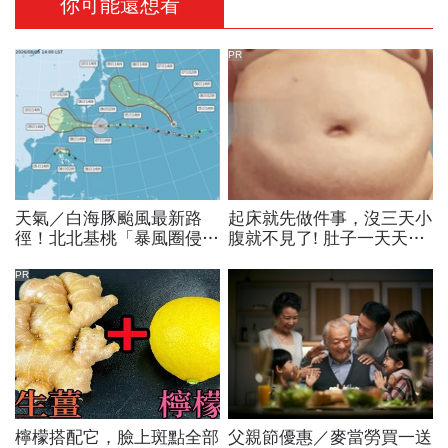
你可能還想看
PR
天氣／白海豚颱風最新路
起床就先做件事，沒三天小
徑！北北基桃「暴風圈侵襲
腹就不見了! 肚子一天天變
率」誰最高？影響時間拖
小！
長、三颱怎麼走，10日報
PR
先看
檸檬搭配它，臉上斑點全部
父親節優惠／麥當勞買一送