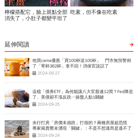
延伸閱讀
他買cama優惠「買100杯送100杯」 門市無預警倒
了「寄杯362杯」拿不回！消保官說話了
2024-09-27
這檔「債券ETF」為何能讓八大官股連12買？Fed降息
了、美債卻不漲反跌…操盤人點1關鍵
2024-09-25
央行打房「房價未崩跌」打假的？兩種房屋超恐慌
專家揭賣壓未湧現「關鍵」：不是不想逃而是逃不了
2024-09-24