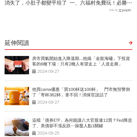
消失了，小肚子都變平坦了
一、六福村免費玩！必勝
客、肯德基、遊樂園…29
Ads by
家速食餐飲飯店好康必收
延伸閱讀
房市買氣開始進入降溫期...他揭「金龍海嘯」下投資
客的6種下場：只有2種人有望走上「人道走廊」
2024-09-27
他買cama優惠「買100杯送100杯」 門市無預警倒
了「寄杯362杯」拿不回！消保官說話了
2024-09-27
這檔「債券ETF」為何能讓八大官股連12買？Fed降息
了、美債卻不漲反跌…操盤人點1關鍵
2024-09-25