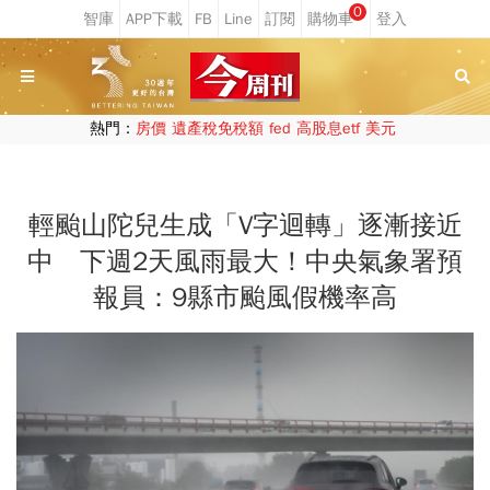
0
熱門：
房價
遺產稅免稅額
fed
高股息etf
美元
輕颱山陀兒生成「V字迴轉」逐漸接近
中 下週2天風雨最大！中央氣象署預
報員：9縣市颱風假機率高