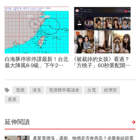
電價
凍漲
電價費率審議會
台電
經濟部
產業
延伸閱讀
產業電價漲，通膨、物價是否會再高？卓榮泰組節電