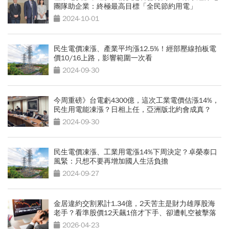
團隊助企業：終極最高目標「全民節約用電」
2024-10-01
民生電價凍漲、產業平均漲12.5%！經部壓線拍板電
價10/16上路，影響範圍一次看
2024-09-30
今周重磅》台電虧4300億，這次工業電價估漲14%，
民生用電能凍漲？日相上任，亞洲版北約會成真？
2024-09-30
民生電價凍漲、工業用電漲14%下周決定？卓榮泰口
風緊：只想不要再增加國人生活負擔
2024-09-27
金居違約交割累計1.34億，2天苦主是財力雄厚股海
老手？看準股價12天飆1倍才下手、卻遭軋空被擊落
2026-04-23