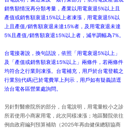
銷售額情況再分類考量，產業以用電衰退5%以上且
產值或銷售額衰退15%以上者凍漲，用電衰退5%以
上且產值/銷售額衰退未達15%者，及用電衰退未達
5%且產值/銷售額衰退15%以上者，減半調幅為7%。
台電接著說，換句話說，依照「用電衰退5%以上」
及「產值或銷售額衰退15%以上」兩條件，若兩條件
均符合之行業則凍漲。台電補充，用戶於台電登載之
行業別(代碼)已於電費單上列示，用戶如有疑義請逕
洽台電各區營業處詢問。
另針對醫療院所的部分，台電說明，用電量較小之診
所若使用小商家用電，此次同樣凍漲；地區醫院依往
例由政府編列預算補助（2025年再由健保總額協商