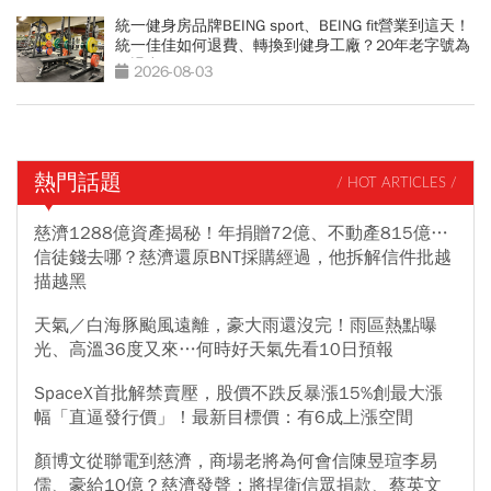
統一健身房品牌BEING sport、BEING fit營業到這天！
統一佳佳如何退費、轉換到健身工廠？20年老字號為
何退出
2026-08-03
熱門話題
/ HOT ARTICLES /
慈濟1288億資產揭秘！年捐贈72億、不動產815億…
信徒錢去哪？慈濟還原BNT採購經過，他拆解信件批越
描越黑
天氣／白海豚颱風遠離，豪大雨還沒完！雨區熱點曝
光、高溫36度又來…何時好天氣先看10日預報
SpaceX首批解禁賣壓，股價不跌反暴漲15%創最大漲
幅「直逼發行價」！最新目標價：有6成上漲空間
顏博文從聯電到慈濟，商場老將為何會信陳昱瑄李易
儒、豪給10億？慈濟發聲：將捍衛信眾捐款、蔡英文