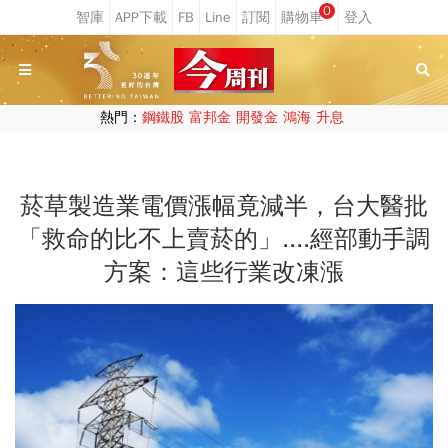
0
熱門：
鋼鐵股
富邦金
開發金
鴻海
升息
菸草製造業電價漲幅竟減半，台大醫批
「救命的比不上賣菸的」....經部動手調
方案：這些行業改凍漲