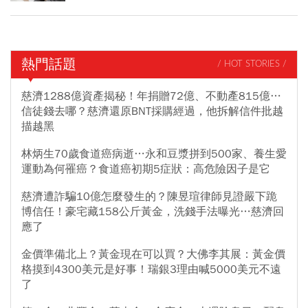
熱門話題
/ HOT STORIES /
慈濟1288億資產揭秘！年捐贈72億、不動產815億…
信徒錢去哪？慈濟還原BNT採購經過，他拆解信件批越
描越黑
林炳生70歲食道癌病逝…永和豆漿拼到500家、養生愛
運動為何罹癌？食道癌初期5症狀：高危險因子是它
慈濟遭詐騙10億怎麼發生的？陳昱瑄律師見證嚴下跪
博信任！豪宅藏158公斤黃金，洗錢手法曝光…慈濟回
應了
金價準備北上？黃金現在可以買？大佛李其展：黃金價
格摸到4300美元是好事！瑞銀3理由喊5000美元不遠
了