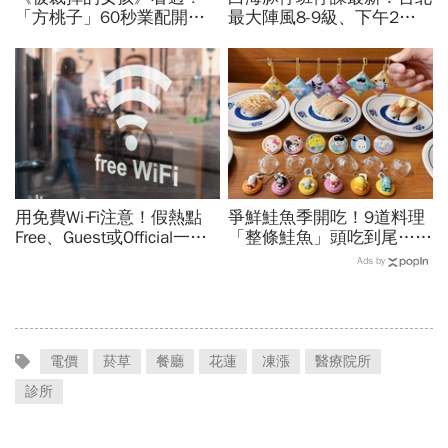
「方桃子」60秒業配開價
最大陣風8-9級、下午2點
百萬、抖音漲粉41萬！AI劇
最接近…風雨比巴威還大，
演到比真人還真：讓網紅反
為何不放颱風假？蔣萬安發
學她
聲
用免費Wi‑Fi注意！假熱點
爭鮮鮭魚季開吃！9道料理
Free、Guest或Official一按
「整條鮭魚」頭吃到尾…藏
錢沒了，雙重驗證也可能破
壽司X三麗鷗聯名扭蛋：
Ads by
解：6大自保原則快看
Hello Kitty、酷洛米18款全
搜集
電價
菸草
餐廳
花蓮
凍漲
醫療院所
診所