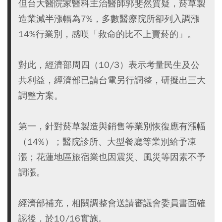
但台大醫院家醫科主治醫師郭斐然質疑，菸草製
造業減半漲幅為7%，多數醫療院所卻列入調漲
14%行業別，感嘆「救命的比不上賣菸的」。
對此，經濟部周四（10/3）表示考量民生及公
共利益，經濟部已請台電另行調整，研擬出三大
調整方案。
第一，針對菸草製造與銷售等業別恢復應有漲幅
（14%）；醫院診所、大型餐廳等業別給予凍
漲；花蓮地區旅宿業也因震災、風災等因素不予
調漲。
經濟部補充，相關調整會送請審議會委員書面確
認後，於10/16實施。