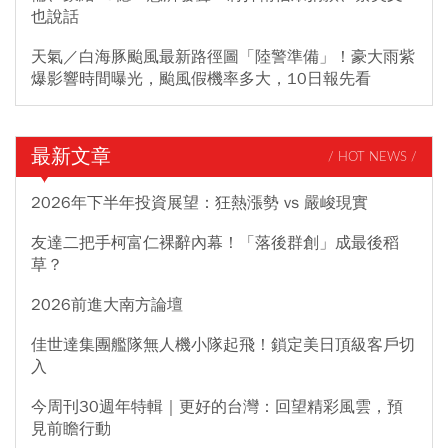
也說話
天氣／白海豚颱風最新路徑圖「陸警準備」！豪大雨紫
爆影響時間曝光，颱風假機率多大，10日報先看
最新文章
/ HOT NEWS /
2026年下半年投資展望：狂熱漲勢 vs 嚴峻現實
友達二把手柯富仁裸辭內幕！「落後群創」成最後稻
草？
2026前進大南方論壇
佳世達集團艦隊無人機小隊起飛！鎖定美日頂級客戶切
入
今周刊30週年特輯｜更好的台灣：回望精彩風雲，預
見前瞻行動