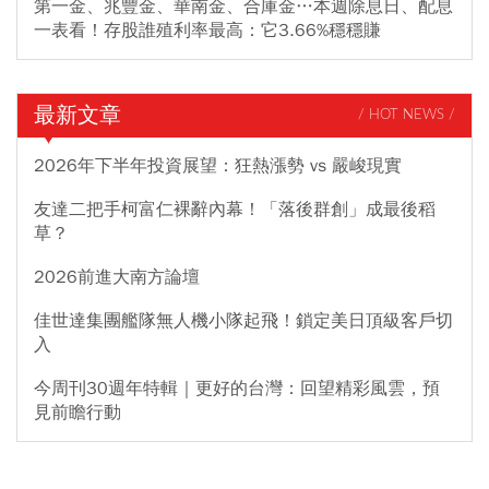
第一金、兆豐金、華南金、合庫金…本週除息日、配息
一表看！存股誰殖利率最高：它3.66%穩穩賺
最新文章
/ HOT NEWS /
2026年下半年投資展望：狂熱漲勢 vs 嚴峻現實
友達二把手柯富仁裸辭內幕！「落後群創」成最後稻
草？
2026前進大南方論壇
佳世達集團艦隊無人機小隊起飛！鎖定美日頂級客戶切
入
今周刊30週年特輯｜更好的台灣：回望精彩風雲，預
見前瞻行動