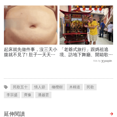
寒假時間暑假日期？連假3
夠
天以上有9個：請假懶人包
PR
起床就先做件事，沒三天小
「老爺式旅行」跟媽祖遶
腹就不見了! 肚子一天天變
境、訪地下舞廳、開箱歌劇
小！
院後台…國旅不只是國旅！
Ads by
沈方正：台灣旅行有很多可
能
民歌五十
情人節
橄欖樹
木棉道
民歌
李宗盛
齊豫
潘越雲
延伸閱讀