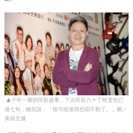
▲十年一聚的民歌盛事，下次民歌六十丁曉雯也已
過七旬，她笑說：「很可能連我也唱不動了。」圖／
黃靖文攝