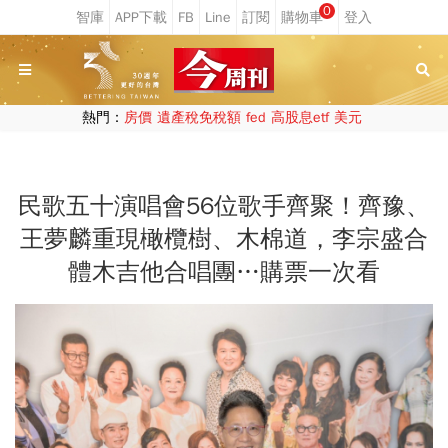
0
熱門：
房價
遺產稅免稅額
fed
高股息etf
美元
民歌五十演唱會56位歌手齊聚！齊豫、
王夢麟重現橄欖樹、木棉道，李宗盛合
體木吉他合唱團…購票一次看