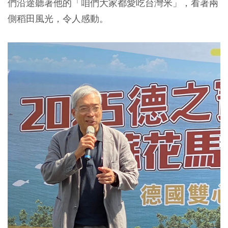
們沿途聽著他的「咱們大家都愛吃台灣米」，看著兩
側稻田風光，令人感動。