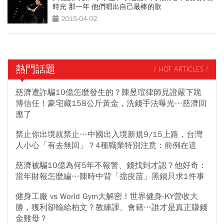
時光 那一年 他們唱出自己最棒的歌
2015-04-02
熱門話題
/ HOT ARTICLES /
慈濟遭詐騙10億怎麼發生的？陳昱瑄律師見證嚴下跪
博信任！豪宅藏158公斤黃金，洗錢手法曝光…慈濟回
應了
禁止你出境就禁止…中國出入境新規9/15上路，台灣
人小心「有去無回」？4種職業特別注意：前例在這
慈濟被騙10億為何5年不報警、錢找到才認？他好奇：
當年財報怎麼編…陳時中背「擋疫苗」黑鍋只求1件事
健身工廠 vs World Gym大解密！世界健身-KY營收大
勝，獲利卻輸給柏文？教練課、會籍…誰才是真正賺錢
金雞母？