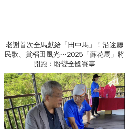
老謝首次全馬獻給「田中馬」！沿途聽
民歌、賞稻田風光…2025「蘇花馬」將
開跑：盼變全國賽事