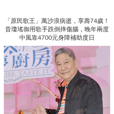
「原民歌王」萬沙浪病逝，享壽74歲！
昔瓊瑤御用歌手跌倒摔傷腦，晚年兩度
中風靠4700元身障補助度日