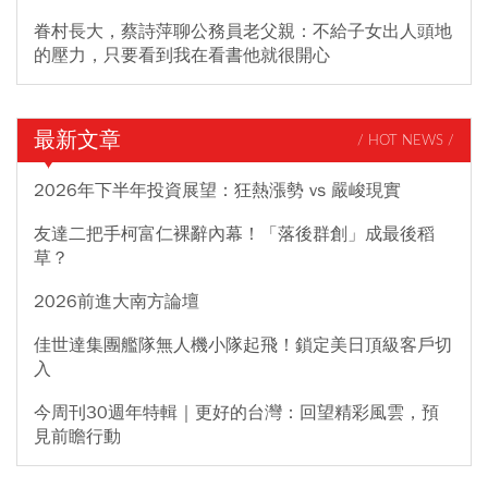
眷村長大，蔡詩萍聊公務員老父親：不給子女出人頭地
的壓力，只要看到我在看書他就很開心
最新文章
/ HOT NEWS /
2026年下半年投資展望：狂熱漲勢 vs 嚴峻現實
友達二把手柯富仁裸辭內幕！「落後群創」成最後稻
草？
2026前進大南方論壇
佳世達集團艦隊無人機小隊起飛！鎖定美日頂級客戶切
入
今周刊30週年特輯｜更好的台灣：回望精彩風雲，預
見前瞻行動