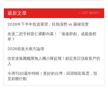
最新文章
/ HOT NEWS /
2026年下半年投資展望：狂熱漲勢 vs 嚴峻現實
友達二把手柯富仁裸辭內幕！「落後群創」成最後稻
草？
2026前進大南方論壇
佳世達集團艦隊無人機小隊起飛！鎖定美日頂級客戶切
入
今周刊30週年特輯｜更好的台灣：回望精彩風雲，預
見前瞻行動