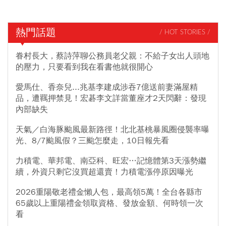
熱門話題
/ HOT STORIES /
眷村長大，蔡詩萍聊公務員老父親：不給子女出人頭地
的壓力，只要看到我在看書他就很開心
愛馬仕、香奈兒...兆基李建成涉吞7億送前妻滿屋精
品，遭羈押禁見！宏碁李文詳當董座才2天閃辭：發現
內部缺失
天氣／白海豚颱風最新路徑！北北基桃暴風圈侵襲率曝
光、8/7颱風假？三颱怎麼走，10日報先看
力積電、華邦電、南亞科、旺宏…記憶體第3天漲勢繼
續，外資只剩它沒買超還賣！力積電漲停原因曝光
2026重陽敬老禮金懶人包，最高領5萬！全台各縣市
65歲以上重陽禮金領取資格、發放金額、何時領一次
看