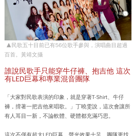
▲民歌五十目前已有56位歌手參與，演唱曲目超過
百首。黃靖文攝
誰說民歌手只能穿牛仔褲、抱吉他 這次
有LED巨幕和專業混音團隊
「大家對民歌表演的印象，就是穿著T-Shirt、牛仔
褲，揹著一把吉他來唱歌。」丁曉雯說，這次會讓所
有人耳目一新，不論軟體、硬體都充滿巧思。
這次不僅有超大LED巨幕，聲光效果十足，團隊更找