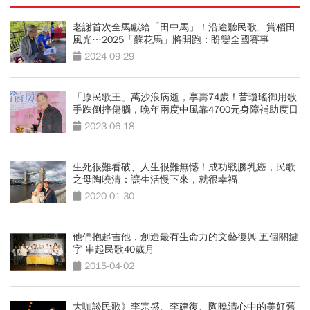
老謝首次全馬獻給「田中馬」！沿途聽民歌、賞稻田
風光…2025「蘇花馬」將開跑：盼變全國賽事
2024-09-29
「原民歌王」萬沙浪病逝，享壽74歲！昔瓊瑤御用歌
手跌倒摔傷腦，晚年兩度中風靠4700元身障補助度日
2023-06-18
生死很難看破、人生很難無憾！成功戰勝乳癌，民歌
之母陶曉清：讓生活慢下來，就很幸福
2020-01-30
他們抱起吉他，創造最有生命力的文藝復興 五個關鍵
字 串起民歌40歲月
2015-04-02
大咖談民歌》李宗盛、李建復、陶曉清心中的美好舊