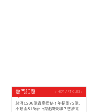
熱門話題
/ HOT ARTICLES /
慈濟1288億資產揭秘！年捐贈72億、
不動產815億…信徒錢去哪？慈濟還