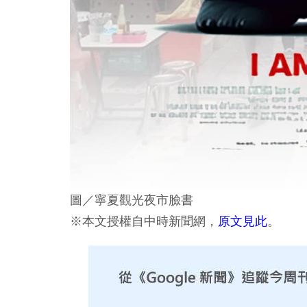
圖／寧夏觀光夜市臉書
※本文授權自中時新聞網，
原文見此
。