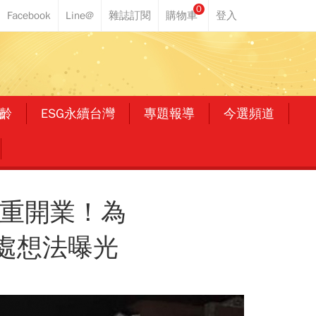
0
齡
ESG永續台灣
專題報導
今選頻道
1重開業！為
處想法曝光