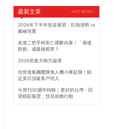
最新文章
/ HOT NEWS /
2026年下半年投資展望：狂熱漲勢 vs
嚴峻現實
友達二把手柯富仁裸辭內幕！「落後
群創」成最後稻草？
2026前進大南方論壇
佳世達集團艦隊無人機小隊起飛！鎖
定美日頂級客戶切入
今周刊30週年特輯｜更好的台灣：回
望精彩風雲，預見前瞻行動