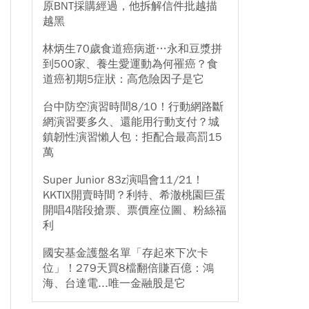
原BNT採購經過，他拆解信件批越描
越黑
林炳生70歲食道癌病逝…永和豆漿拼
到500家、養生愛運動為何罹癌？食
道癌初期5症狀：高危險因子是它
台中防空演習時間8/10！行動網路斷
網演習要多久、還能用行動支付？城
鎮韌性演習懶人包：拒配合最高罰15
萬
Super Junior 83z演唱會11/21！
KKTIX開賣時間？利特、希澈桃園巨蛋
開唱4階段搶票、票價座位圖、粉絲福
利
國安基金護盤名單「存起來下次卡
位」！279天買8檔翻倍賺百億：鴻
海、台達電...唯一金融股是它