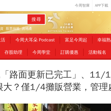
搜尋
資
股票抽籤
房地產
生活
今周大耳朵 Podcast
富足今周起
幸福熟
存股助理
今周學堂
訂購優惠
活動報名
「路面更新已完工」、11/
很大？僅1/4攤販營業，管理