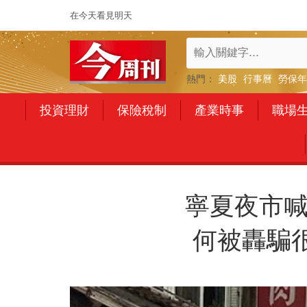
在今天看見明天
熱門：
美股
行事曆
勞保年
投資理財
保險稅制
產業時事
職場
寧夏夜市喊
何被轟騙