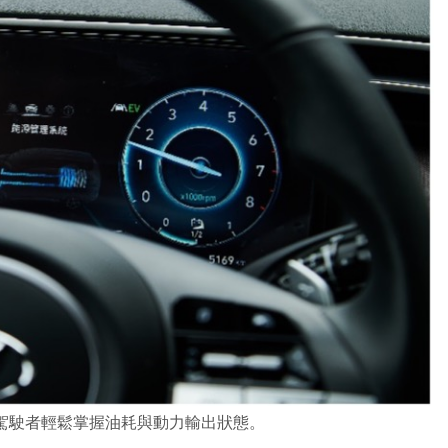
讓駕駛者輕鬆掌握油耗與動力輸出狀態。