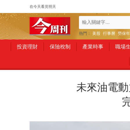
在今天看見明天
熱門：
美股
行事曆
勞保年
投資理財
保險稅制
產業時事
職場
未來油電動力