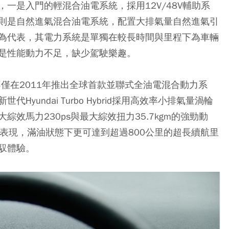
一是入門的輕混合油電系統，採用12V/48V輔助系
則是自然進氣混合油電系統，配置大排氣量自然進氣引
為代表，其電力系統是單獨在較長時間與里程下為車輛
是性能動力不足，缺少駕駛樂趣。
車，不僅在2011年推出全球首款並聯式全油電混合動力系
undai Turbo Hybrid採用高效率小排氣量渦輪
效馬力230ps與最大綜效扭力35.7kgm的強勁動
優異表現，滿油狀態下更可達到超過800公里的超長續航里
馭體驗。