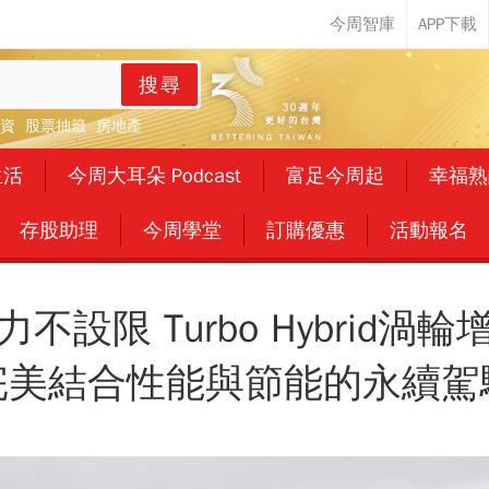
搜尋
資
股票抽籤
房地產
生活
今周大耳朵 Podcast
富足今周起
幸福熟
存股助理
今周學堂
訂購優惠
活動報名
不設限 Turbo Hybrid渦
完美結合性能與節能的永續駕