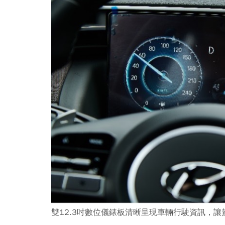
雙12.3吋數位儀錶板清晰呈現車輛行駛資訊，