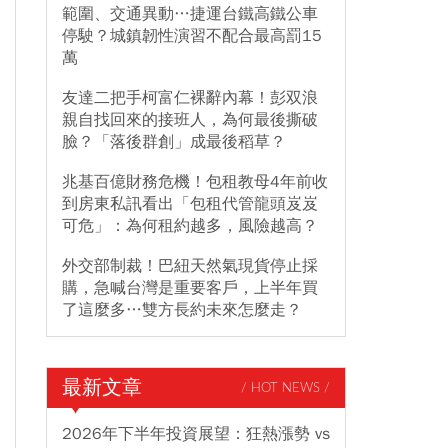
範圍、交通異動…捷運台鐵高鐵公車
停駛？城鎮韌性演習不配合最高罰15
萬
友達二把手柯富仁裸辭內幕！彭双浪
親自找回來的接班人，為何最後撕破
臉？「落後群創」成最後稻草？
兆基百億財務危機！包租教母4年前收
到房東私訊看出「包租代管龍頭岌岌
可危」：為何租約越多，風險越高？
外交部制裁！巴紐天然氣現貨停止採
購，急喊台灣是重要客戶，上半年買
了這麼多…雙方長約未來怎麼走？
最新文章
/ HOT NEWS /
2026年下半年投資展望：狂熱漲勢 vs