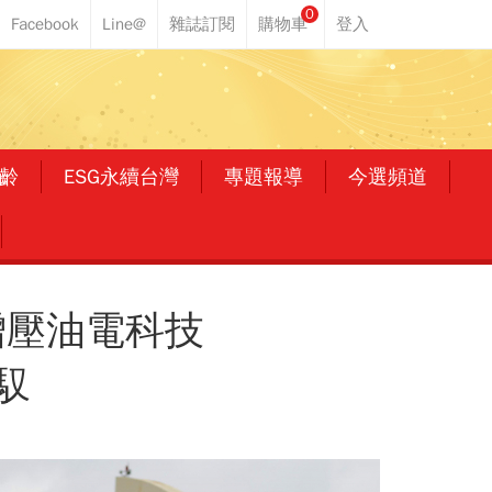
0
齡
ESG永續台灣
專題報導
今選頻道
輪增壓油電科技
馭