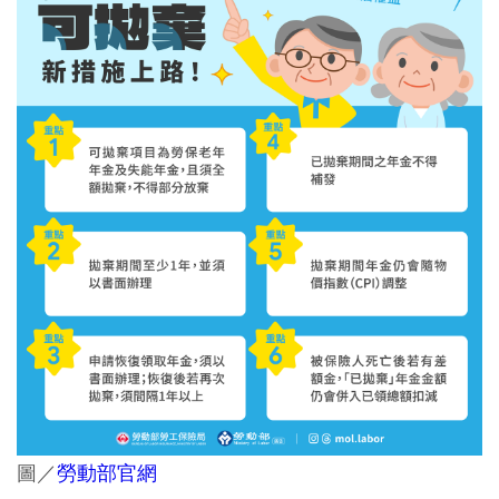
圖／
勞動部官網