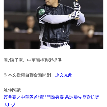
圖/陳子豪。中華職棒聯盟提供
※本文授權自聯合新聞網，
原文見此
延伸閱讀：
經典賽／中華隊首場開門熱身賽 呂詠臻先發對抗樂
天巨人