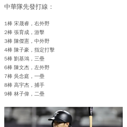
中華隊先發打線：
1棒 宋晟睿，右外野
2棒 張育成，游擊
3棒 陳傑憲，中外野
4棒 陳子豪，指定打擊
5棒 劉基鴻，三壘
6棒 陳文杰，左外野
7棒 吳念庭，一壘
8棒 高宇杰，捕手
9棒 林子偉，二壘