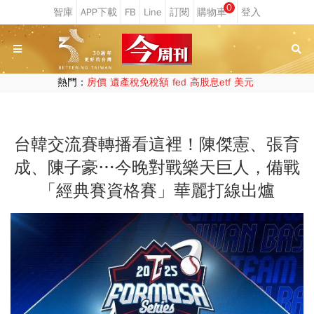
0
熱門：
房價
遺產稅免稅額
fed
高股息etf
美元
台韓交流賽轉播看這裡！陳傑憲、張育
成、陳子豪…今晚對戰樂天巨人，備戰
「經典賽資格賽」華麗打線出爐