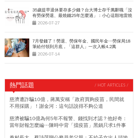
35歲提早退休要存多少錢？台大博士存千萬辭職「沒
有勞保勞退、最燒錢25年怎麼過」：小心這顆地雷燒
光存款
2026-07-27
7月發錢了！勞退、勞保年金、國民年金…勞保局18
筆給付領到月底，「這群人」一次入帳4.2萬
2026-07-14
熱門話題
/ HOT ARTICLES /
慈濟遭詐騙10億，蔣萬安稱「政府買夠疫苗，民間就
不用採購」！謝金河：這句話說得不夠公道
慈濟被騙10億為何5年不報警、錢找到才認？他好奇：
當年財報怎麼編…陳時中背「擋疫苗」黑鍋只求1件事
眷村長大，蔡詩萍聊公務員老父親：不給子女出人頭地