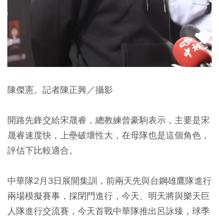
陳傑憲。記者陳正興／攝影
開路先鋒交給宋晟睿，總教練曾豪駒表示，主要是宋
晟睿速度快，上壘破壞性大，在母隊也是這個角色，
評估下比較適合。
中華隊2月3日展開集訓，前兩天先與台鋼雄鷹隊進行
兩場模擬賽事，採閉門進行，今天、明天將與樂天巨
人隊進行交流賽，今天首戰中華隊推出呂詠臻，球季