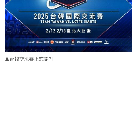
▲台韓交流賽正式開打！