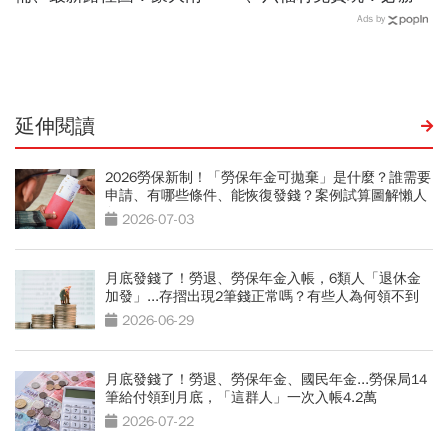
爆區、影響時間曝光，8/8
客、肯德基、遊樂園…29
Ads by
颱風假機率多大，10日報
家速食餐飲飯店好康必收
先看
延伸閱讀
2026勞保新制！「勞保年金可拋棄」是什麼？誰需要
申請、有哪些條件、能恢復發錢？案例試算圖解懶人
包
2026-07-03
月底發錢了！勞退、勞保年金入帳，6類人「退休金
加發」...存摺出現2筆錢正常嗎？有些人為何領不到
2026-06-29
月底發錢了！勞退、勞保年金、國民年金...勞保局14
筆給付領到月底，「這群人」一次入帳4.2萬
2026-07-22