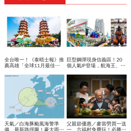
全台唯一！《泰晤士報》推
巨型鋼彈現身信義區！20
薦高雄「全球11月最佳旅
個人氣IP登場，航海王、哥
遊城市」…與紐約、京都、
吉拉、七龍珠、寶可夢…盤
佛羅倫斯共同入榜，理由曝
點打卡熱點，活動只到這天
光
天氣／白海豚颱風海警準
父親節優惠／麥當勞買一送
備、最新路徑圖！豪大雨紫
一、六福村免費玩！必勝