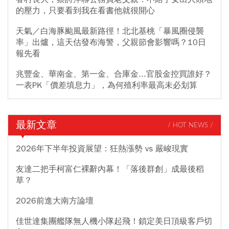
的壓力，只要看到我在看書他就很開心
天氣／白海豚颱風最新路徑！北北基桃「暴風圈侵襲
率」出爐，這天估發布海警，父親節會影響嗎？10日
報先看
兆豐金、華南金、第一金、合庫金...官股金控買誰好？
一表PK「價差填息力」，為何殖利率最高未必划算
最新文章
/ HOT NEWS /
2026年下半年投資展望：狂熱漲勢 vs 嚴峻現實
友達二把手柯富仁裸辭內幕！「落後群創」成最後稻
草？
2026前進大南方論壇
佳世達集團艦隊無人機小隊起飛！鎖定美日頂級客戶切