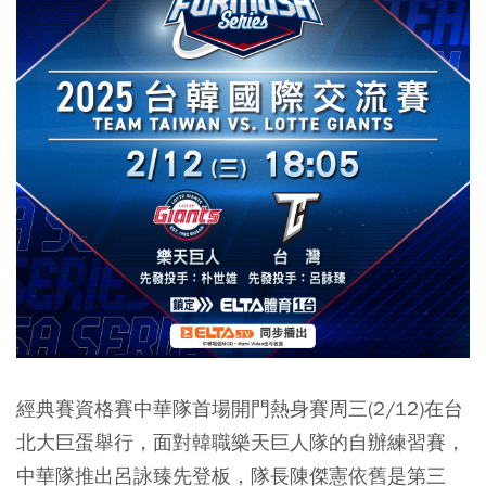
經典賽資格賽中華隊首場開門熱身賽周三(2/12)在台
北大巨蛋舉行，面對韓職樂天巨人隊的自辦練習賽，
中華隊推出呂詠臻先登板，隊長陳傑憲依舊是第三