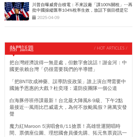
川普自曝威脅台積電：不來設廠「課100%關稅」…再
批中國操縱匯率104%稅率生效，放話下個目標是它
2025-04-09
熱門話題
/ HOT ARTICLES /
把台灣經濟說得一無是處，但數字會說話！謝金河：中
國更依賴台灣「仍很需要我們的半導體」
「把BNT吹成神藥、誤導防疫政策」誰上演台灣需要中
國施予恩惠的大戲？杜奕瑾：還防疫團隊一個公道
白海豚停班停課最新！台北最大陣風8-9級、下午2點
最接近…風雨比巴威還大，為何不放颱風假？蔣萬安發
聲
魔力紅Maroon 5演唱會8/11搶票！高雄世運開唱時
間、票價座位圖、理想國會員優先購、拓元售票資訊一