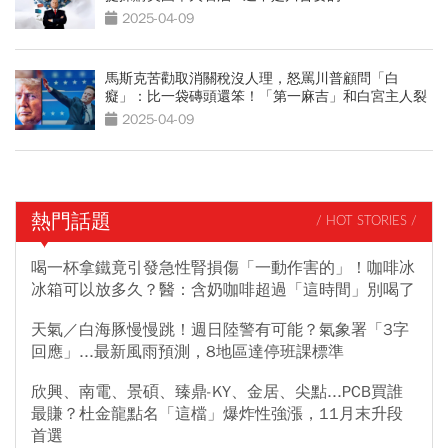
2025-04-09
馬斯克苦勸取消關稅沒人理，怒罵川普顧問「白
癡」：比一袋磚頭還笨！「第一麻吉」和白宮主人裂
痕變深？
2025-04-09
熱門話題
/ HOT STORIES /
喝一杯拿鐵竟引發急性腎損傷「一動作害的」！咖啡冰
冰箱可以放多久？醫：含奶咖啡超過「這時間」別喝了
天氣／白海豚慢慢跳！週日陸警有可能？氣象署「3字
回應」...最新風雨預測，8地區達停班課標準
欣興、南電、景碩、臻鼎-KY、金居、尖點...PCB買誰
最賺？杜金龍點名「這檔」爆炸性強漲，11月末升段
首選