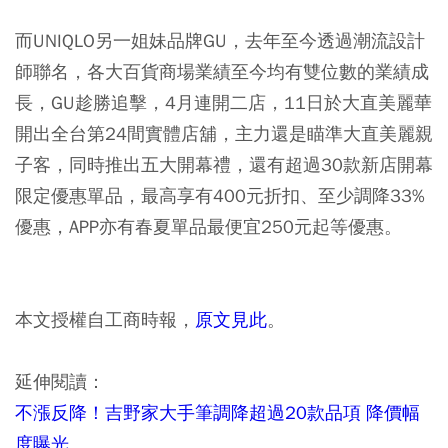
而UNIQLO另一姐妹品牌GU，去年至今透過潮流設計
師聯名，各大百貨商場業績至今均有雙位數的業績成
長，GU趁勝追擊，4月連開二店，11日於大直美麗華
開出全台第24間實體店舖，主力還是瞄準大直美麗親
子客，同時推出五大開幕禮，還有超過30款新店開幕
限定優惠單品，最高享有400元折扣、至少調降33%
優惠，APP亦有春夏單品最便宜250元起等優惠。
本文授權自工商時報，
原文見此
。
延伸閱讀：
不漲反降！吉野家大手筆調降超過20款品項 降價幅
度曝光