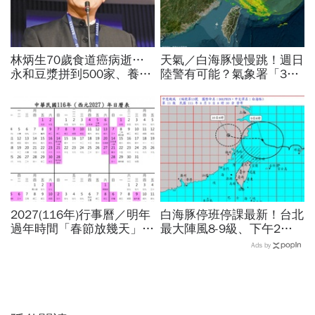
林炳生70歲食道癌病逝…
天氣／白海豚慢慢跳！週日
永和豆漿拼到500家、養生
陸警有可能？氣象署「3字
愛運動為何罹癌？食道癌初
回應」...最新風雨預測，6
期5症狀：高危險因子是它
縣市達停班課標準
2027(116年)行事曆／明年
白海豚停班停課最新！台北
過年時間「春節放幾天」、
最大陣風8-9級、下午2點
寒假時間暑假日期？連假3
最接近…風雨比巴威還大，
Ads by
天以上有9個：請假懶人包
為何不放颱風假？蔣萬安發
聲