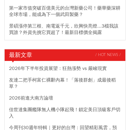
第一家市值突破百億美元的台灣新藥公司！藥華藥深耕
全球市場，能成為下一個武田製藥？
景碩漲停第三根、南電返千元，欣興快亮燈...3檔我該
買誰？外資先挑它買超了！最新目標價全揭露
最新文章
/ HOT NEWS /
2026年下半年投資展望：狂熱漲勢 vs 嚴峻現實
友達二把手柯富仁裸辭內幕！「落後群創」成最後稻
草？
2026前進大南方論壇
佳世達集團艦隊無人機小隊起飛！鎖定美日頂級客戶切
入
今周刊30週年特輯｜更好的台灣：回望精彩風雲，預