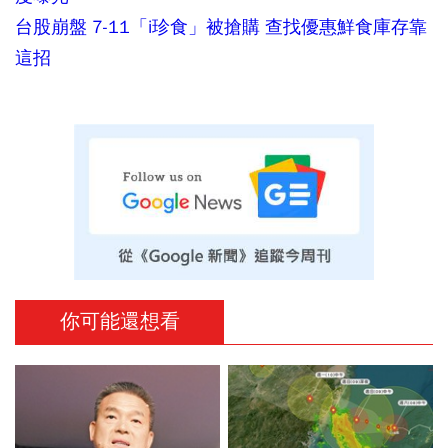
台股崩盤 7-11「i珍食」被搶購 查找優惠鮮食庫存靠
這招
你可能還想看