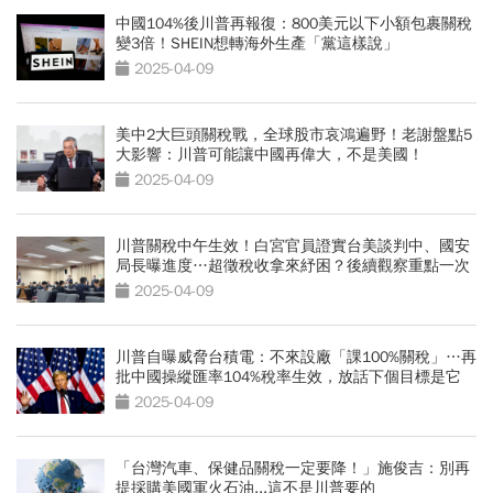
中國104%後川普再報復：800美元以下小額包裹關稅
變3倍！SHEIN想轉海外生產「黨這樣說」
2025-04-09
美中2大巨頭關稅戰，全球股市哀鴻遍野！老謝盤點5
大影響：川普可能讓中國再偉大，不是美國！
2025-04-09
川普關稅中午生效！白宮官員證實台美談判中、國安
局長曝進度…超徵稅收拿來紓困？後續觀察重點一次
看
2025-04-09
川普自曝威脅台積電：不來設廠「課100%關稅」…再
批中國操縱匯率104%稅率生效，放話下個目標是它
2025-04-09
「台灣汽車、保健品關稅一定要降！」施俊吉：別再
提採購美國軍火石油...這不是川普要的