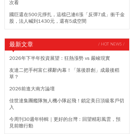
次看
國巨還在500元掙扎，這檔已連6漲「反彈7成」衝千金
股，法人喊到1430元，還有5成空間
最新文章
/ HOT NEWS /
2026年下半年投資展望：狂熱漲勢 vs 嚴峻現實
友達二把手柯富仁裸辭內幕！「落後群創」成最後稻
草？
2026前進大南方論壇
佳世達集團艦隊無人機小隊起飛！鎖定美日頂級客戶切
入
今周刊30週年特輯｜更好的台灣：回望精彩風雲，預
見前瞻行動