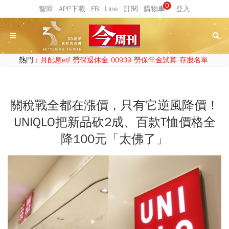
0
熱門：
月配息etf
勞保退休金
00939
勞保年金試算
存股名單
關稅戰全都在漲價，只有它逆風降價！
UNIQLO把新品砍2成、百款T恤價格全
降100元「太佛了」