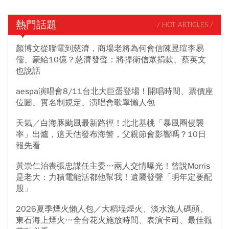
熱門話題
/ HOT ARTICLES /
顏博文從聯電到慈濟，商場老將為何會信陳昱瑄李易
儒、豪給10億？慈濟發聲：將捍衛信眾捐款、蔡英文
也說話
aespa演唱會8/11台北大巨蛋登場！開唱時間、票價座
位圖、實名制規定、演唱會歌單懶人包
天氣／白海豚颱風最新路徑！北北基桃「暴風圈侵襲
率」出爐，這天估發布海警，父親節會影響嗎？10日
報先看
黃崇仁治喪張忠謀任主委…兩人交情曝光！曾說Morris
是老大：力積電能活都他幫我！遺屬發聲「明年定要配
股」
2026夏季煙火懶人包／大稻埕煙火、淡水漁人碼頭、
東石海上煙火…全台花火施放時間、表演卡司、最佳觀