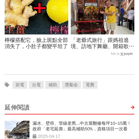
檸檬搭配它，臉上斑點全部
「老爺式旅行」跟媽祖遶
消失了，小肚子都變平坦了
境、訪地下舞廳、開箱歌劇
院後台…國旅不只是國旅！
Ads by
沈方正：台灣旅行有很多可
能
節電
台電
補助
獎勵金
電費
延伸閱讀
漏水、壁癌、管線老舊...中古屋翻修每坪10~15萬！
政府「老宅延壽」最高補助50%，資格項目一次看
2025-04-17