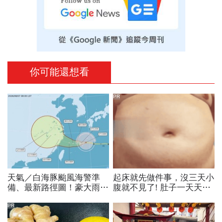
你可能還想看
PR
天氣／白海豚颱風海警準
起床就先做件事，沒三天小
備、最新路徑圖！豪大雨紫
腹就不見了! 肚子一天天變
爆區、影響時間曝光，8/8
小！
颱風假機率多大，10日報
PR
先看