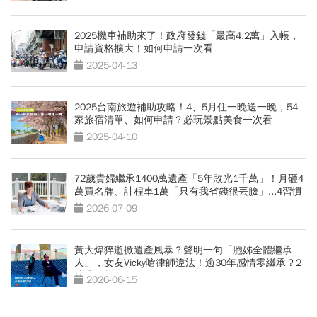
2025機車補助來了！政府發錢「最高4.2萬」入帳，
申請資格擴大！如何申請一次看
2025-04-13
2025台南旅遊補助攻略！4、5月住一晚送一晚，54
家旅宿清單、如何申請？必玩景點美食一次看
2025-04-10
72歲貴婦繼承1400萬遺產「5年敗光1千萬」！月砸4
萬買名牌、計程車1萬「只有我省錢很丟臉」...4習慣
拖垮晚年
2026-07-09
黃大煒猝逝掀遺產風暴？聲明一句「胞姊全體繼承
人」，女友Vicky嗆律師違法！逾30年感情零繼承？2
情境才能分
2026-06-15