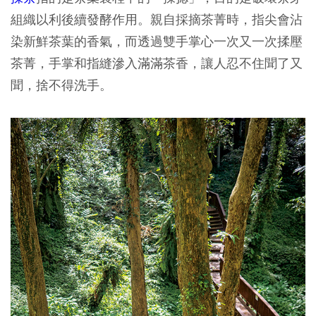
組織以利後續發酵作用。親自採摘茶菁時，指尖會沾
染新鮮茶葉的香氣，而透過雙手掌心一次又一次揉壓
茶菁，手掌和指縫滲入滿滿茶香，讓人忍不住聞了又
聞，捨不得洗手。