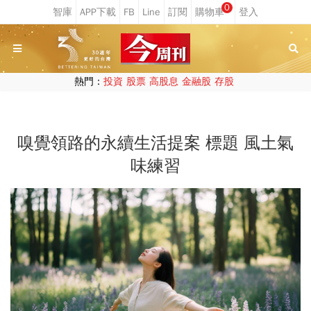
0
熱門：
投資
股票
高股息
金融股
存股
嗅覺領路的永續生活提案 標題 風土氣
味練習