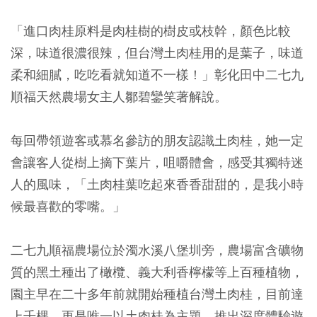
「進口肉桂原料是肉桂樹的樹皮或枝幹，顏色比較
深，味道很濃很辣，但台灣土肉桂用的是葉子，味道
柔和細膩，吃吃看就知道不一樣！」彰化田中二七九
順福天然農場女主人鄒碧鑾笑著解說。
每回帶領遊客或慕名參訪的朋友認識土肉桂，她一定
會讓客人從樹上摘下葉片，咀嚼體會，感受其獨特迷
人的風味，「土肉桂葉吃起來香香甜甜的，是我小時
候最喜歡的零嘴。」
二七九順福農場位於濁水溪八堡圳旁，農場富含礦物
質的黑土種出了橄欖、義大利香檸檬等上百種植物，
園主早在二十多年前就開始種植台灣土肉桂，目前達
上千棵，更是唯一以土肉桂為主題，推出深度體驗遊