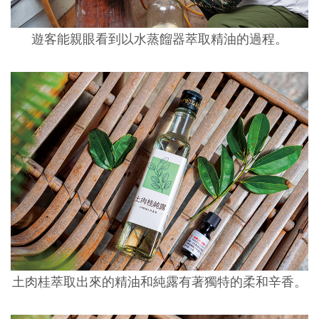
遊客能親眼看到以水蒸餾器萃取精油的過程。
土肉桂萃取出來的精油和純露有著獨特的柔和辛香。