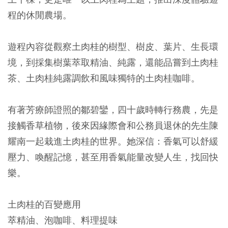
程的休閒農場。
遊程內容從觀察土肉桂的樹型、樹皮、葉片、生長環
境，到採集樹葉萃取精油、純露，還能品嘗到土肉桂
茶、土肉桂純露調飲和風味獨特的土肉桂咖啡。
有著芳療師證照的鄒碧鑾，四十歲時轉行務農，先是
接觸香草植物，後來因緣際會和公務員退休的先生陳
耀南一起栽進土肉桂的世界。她深信：香氣可以舒緩
壓力、喚醒記憶，甚至用香氣能量改變人生，找回快
樂。
土肉桂的百變應用
萃精油、泡咖啡、料理提味