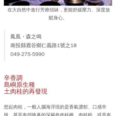
在大自然中進行芳療頌缽，更能舒緩壓力、深度放
鬆身心。
鳳凰・森之鳴
南投縣鹿谷鄉仁義路1號之18
049-275-5990
辛香調
島嶼原生種
土肉桂的再發現
想起肉桂，一般人腦海浮現的是香氣濃郁、口感辛
辣，甚至有些嗆鼻的深褐色肉桂棒、肉桂粉，或是有