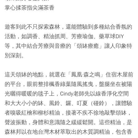
掌心揉茶指尖滿茶香
遊客到此不只探索森林，還能體驗到多種結合香氛的
活動，如調香、精油抓周、芳療瑜伽、藥草球DIY
等，其中結合芳療與音療的「頌缽療癒」讓人印象特
別深刻。
這天頌缽的地點，就選在「鳳凰·森之鳴」住宿木屋前
的平台，眼前整排楓香綠葉隨風搖曳，盤腿坐在被陽
光曬得暖暖的毯子上，Cindy老師先以線香淨化空間
和大大小小的缽、風鈴、鑼、叮夏（碰鈴），讓體驗
者嗅吸紅檜和柳杉精油，接著不疾不徐地敲擊頌缽，
聲波振動，身體和意識隨之緩緩鬆開。這些精油，是
森林邦以在地台灣木材萃取出的木質調精油，包含香