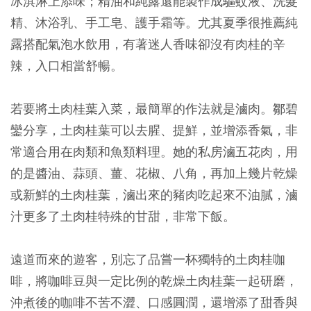
冰淇淋上添味；精油和純露還能製作成驅蚊液、洗髮
精、沐浴乳、手工皂、護手霜等。尤其夏季很推薦純
露搭配氣泡水飲用，有著迷人香味卻沒有肉桂的辛
辣，入口相當舒暢。
若要將土肉桂葉入菜，最簡單的作法就是滷肉。鄒碧
鑾分享，土肉桂葉可以去腥、提鮮，並增添香氣，非
常適合用在肉類和魚類料理。她的私房滷五花肉，用
的是醬油、蒜頭、薑、花椒、八角，再加上幾片乾燥
或新鮮的土肉桂葉，滷出來的豬肉吃起來不油膩，滷
汁更多了土肉桂特殊的甘甜，非常下飯。
遠道而來的遊客，別忘了品嘗一杯獨特的土肉桂咖
啡，將咖啡豆與一定比例的乾燥土肉桂葉一起研磨，
沖煮後的咖啡不苦不澀、口感圓潤，還增添了甜香與