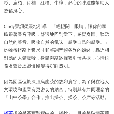
杉、扁柏、肖楠、紅檜、牛樟，舒心的味道能幫助人
放鬆身心。
Cindy聲調柔緩地引導：「輕輕閉上眼睛，讓你的頭
腦跟著聲音呼吸，舒適地回到當下，感覺身體、聽聽
自然的聲音、吸收自然的氣味、感受自己的感受。」
她輪番輕敲七種尺寸和聲調音頻各異的頌缽，靠近相
對應的人體脈輪，身體與敲缽聲響引發共振，心情也
隨著聲音迴盪慢慢變得沉靜透明。
因為園區位於凍頂烏龍茶的故鄉鹿谷，為了與在地人
文環境和產業有更密切的結合，特別與有共同理念的
「山中茶學」合作，推出採茶、揉茶、茶席等活動。
揉茶
指的是茶葉製程中的「揉捻」，目的是破壞茶芽