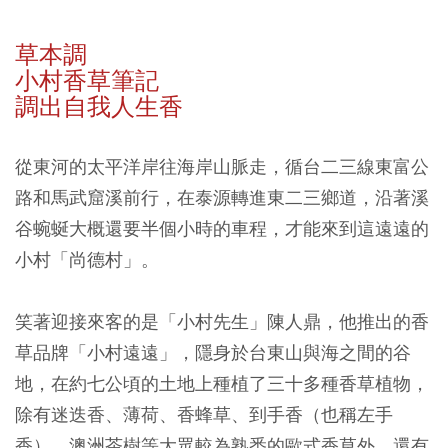
草本調
小村香草筆記
調出自我人生香
從東河的太平洋岸往海岸山脈走，循台二三線東富公
路和馬武窟溪前行，在泰源轉進東二三鄉道，沿著溪
谷蜿蜒大概還要半個小時的車程，才能來到這遠遠的
小村「尚德村」。
笑著迎接來客的是「小村先生」陳人鼎，他推出的香
草品牌「小村遠遠」，隱身於台東山與海之間的谷
地，在約七公頃的土地上種植了三十多種香草植物，
除有迷迭香、薄荷、香蜂草、到手香（也稱左手
香）、澳洲茶樹等大眾較為熟悉的歐式香草外，還有