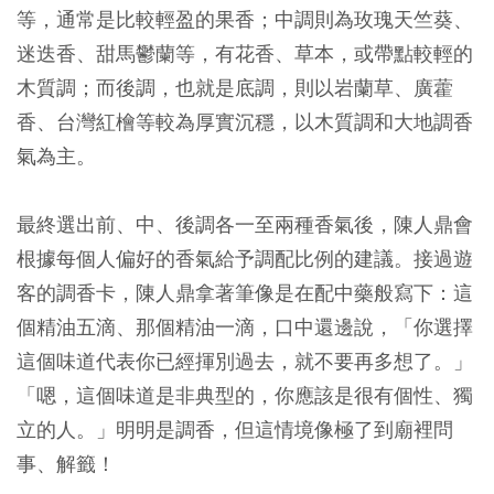
等，通常是比較輕盈的果香；中調則為玫瑰天竺葵、
迷迭香、甜馬鬱蘭等，有花香、草本，或帶點較輕的
木質調；而後調，也就是底調，則以岩蘭草、廣藿
香、台灣紅檜等較為厚實沉穩，以木質調和大地調香
氣為主。
最終選出前、中、後調各一至兩種香氣後，陳人鼎會
根據每個人偏好的香氣給予調配比例的建議。接過遊
客的調香卡，陳人鼎拿著筆像是在配中藥般寫下：這
個精油五滴、那個精油一滴，口中還邊說，「你選擇
這個味道代表你已經揮別過去，就不要再多想了。」
「嗯，這個味道是非典型的，你應該是很有個性、獨
立的人。」明明是調香，但這情境像極了到廟裡問
事、解籤！