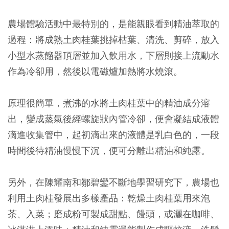
農場體驗活動中最特別的，是能親眼看到精油萃取的
過程：將成熟土肉桂葉挑掉枯葉、清洗、剪碎，放入
小型水蒸餾器頂層並加入飲用水，下層則接上流動水
作為冷卻用，然後以電磁爐加熱將水燒滾。
原理很簡單，煮沸的水將土肉桂葉中的精油成分溶
出，變成蒸氣後經螺旋狀內管冷卻，便會凝結成液體
滴進收集管中，起初滴出來的液體是乳白色的，一段
時間後待精油慢慢下沉，便可分離出精油和純露。
另外，在陳耀南和鄒碧鑾不斷地學習研究下，農場也
利用土肉桂發展出多樣產品：乾燥土肉桂葉用來泡
茶、入菜；磨成粉可製成甜點、饅頭，或灑在咖啡、