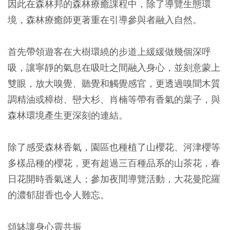
因此在森林邦的森林療癒課程中，除了導覽生態環
境，森林療癒師更著重在引導參與者融入自然。
首先帶領遊客在大樹環繞的步道上緩緩做幾個深呼
吸，讓寧靜的氣息在吸吐之間融入身心，並刻意蒙上
雙眼，放大嗅覺、聽覺和觸覺感官，更透過嗅聞木質
調精油或樟樹、巒大杉、肖楠等帶有香氣的葉子，與
森林環境產生更深刻的連結。
除了感受森林香氣，園區也種植了山櫻花、河津櫻等
多樣品種的櫻花，更有超過三百種品系的山茶花，春
日花開時香氣迷人；參加夜間導覽活動，大花曼陀羅
的濃郁甜香也令人難忘。
頌缽讓身心靈共振