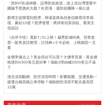
「把BNT吹成神藥、誤導防疫政策」誰上演台灣需要中
國施予恩惠的大戲？杜奕瑾：還防疫團隊一個公道
顏博文從聯電到慈濟，商場老將為何會信陳昱瑄李易
儒、豪給10億？慈濟發聲：將捍衛信眾捐款、蔡英文
也說話
《吉伊卡哇》電影7/31上映！威秀影城特典、預售套
票…販售資訊整理，討伐棒+小卡必收、上映戲院一文
看
金價準備北上？黃金現在可以買？大佛李其展：黃金價
格摸到4300美元是好事！瑞銀3理由喊5000美元不遠
了
漢光演習斷網、防空演習時間！影響範圍、交通異動…
捷運台鐵高鐵公車停駛？城鎮韌性演習不配合最高罰
15萬