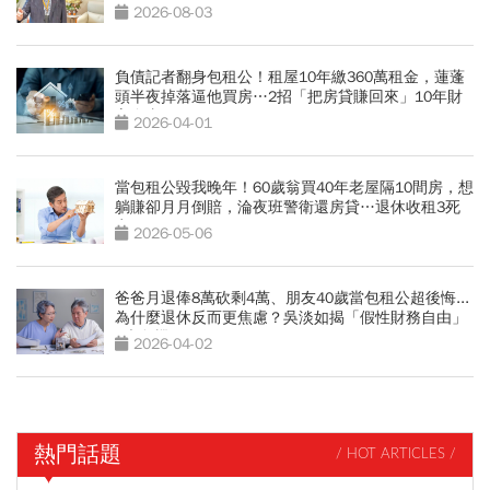
最新聲明
2026-08-03
負債記者翻身包租公！租屋10年繳360萬租金，蓮蓬
頭半夜掉落逼他買房…2招「把房貸賺回來」10年財
富自由
2026-04-01
當包租公毀我晚年！60歲翁買40年老屋隔10間房，想
躺賺卻月月倒賠，淪夜班警衛還房貸…退休收租3死
穴
2026-05-06
爸爸月退俸8萬砍剩4萬、朋友40歲當包租公超後悔...
為什麼退休反而更焦慮？吳淡如揭「假性財務自由」
5大危機
2026-04-02
熱門話題
/ HOT ARTICLES /