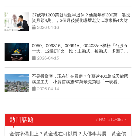
37歲存1200萬就能提早退休？他棄年薪300萬「靠投
資月領4萬」，3個月後變化嚇壞老父...專家揭4大財
務風險
2026-04-16
0050、009816、00991A、00403A…標榜「台股五
十大」12檔ETF比一比：主動式、被動式、多因子...
投資人怎麼選？
2026-04-15
不是投資客，現在誰在買房？年薪逾400萬成天龍國
購屋主力！小資首購族60萬最先買哪「一表看」
2026-04-14
熱門話題
/ HOT STORIES /
金價準備北上？黃金現在可以買？大佛李其展：黃金價