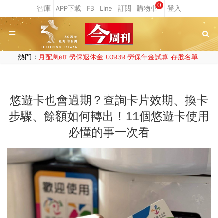
0
熱門：
月配息etf
勞保退休金
00939
勞保年金試算
存股名單
悠遊卡也會過期？查詢卡片效期、換卡
步驟、餘額如何轉出！11個悠遊卡使用
必懂的事一次看