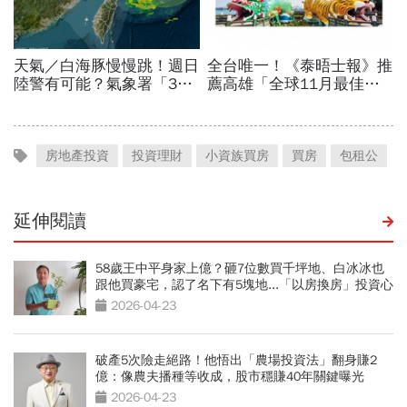
房地產投資
投資理財
小資族買房
買房
包租公
延伸閱讀
58歲王中平身家上億？砸7位數買千坪地、白冰冰也
跟他買豪宅，認了名下有5塊地...「以房換房」投資心
法曝光
2026-04-23
破產5次險走絕路！他悟出「農場投資法」翻身賺2
億：像農夫播種等收成，股市穩賺40年關鍵曝光
2026-04-23