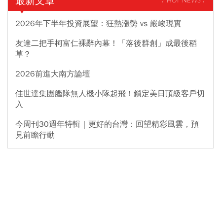
最新文章
/ HOT NEWS /
2026年下半年投資展望：狂熱漲勢 vs 嚴峻現實
友達二把手柯富仁裸辭內幕！「落後群創」成最後稻
草？
2026前進大南方論壇
佳世達集團艦隊無人機小隊起飛！鎖定美日頂級客戶切
入
今周刊30週年特輯｜更好的台灣：回望精彩風雲，預
見前瞻行動