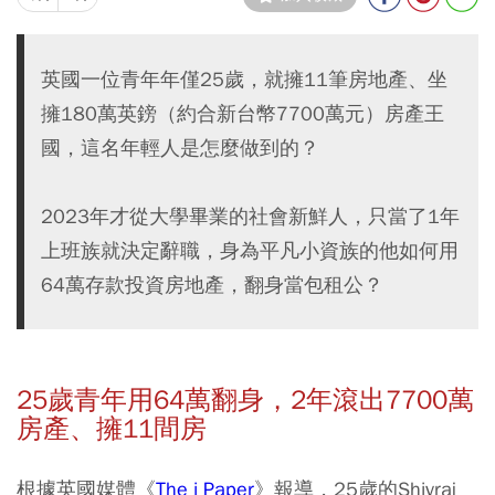
英國一位青年年僅25歲，就擁11筆房地產、坐
擁180萬英鎊（約合新台幣7700萬元）房產王
國，這名年輕人是怎麼做到的？
2023年才從大學畢業的社會新鮮人，只當了1年
上班族就決定辭職，身為平凡小資族的他如何用
64萬存款投資房地產，翻身當包租公？
25
歲青年用64
萬翻身，2
年滾出7700
萬
房產、擁11
間房
根據英國媒體《
The i Paper
》報導，25歲的Shivraj