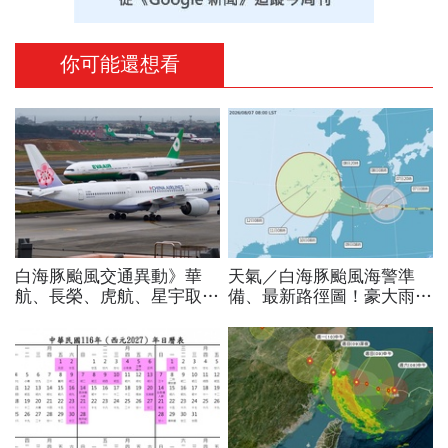
你可能還想看
白海豚颱風交通異動》華
天氣／白海豚颱風海警準
航、長榮、虎航、星宇取消
備、最新路徑圖！豪大雨紫
航班：8/6-8/8逾50班次停
爆區、影響時間曝光，8/8
飛沖繩！台鐵高鐵公路管制
颱風假機率多大，10日報
不斷更新
先看