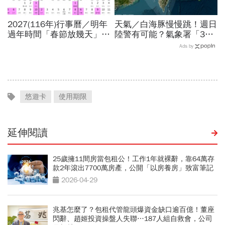
2027(116年)行事曆／明年
天氣／白海豚慢慢跳！週日
過年時間「春節放幾天」、
陸警有可能？氣象署「3字
寒假時間暑假日期？連假3
回應」...最新風雨預測，6
Ads by
天以上有9個：請假懶人包
縣市達停班課標準
悠遊卡
使用期限
延伸閱讀
25歲擁11間房當包租公！工作1年就裸辭，靠64萬存
款2年滾出7700萬房產，公開「以房養房」致富筆記
2026-04-29
兆基怎麼了？包租代管龍頭爆資金缺口逾百億！董座
閃辭、趙姬投資操盤人失聯…187人組自救會，公司