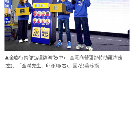
▲全聯行銷部協理劉鴻徵(中)、全電商營運部特助羅煒茜
(左)、「全聯先生」邱彥翔(右)。圖/彭蕙珍攝