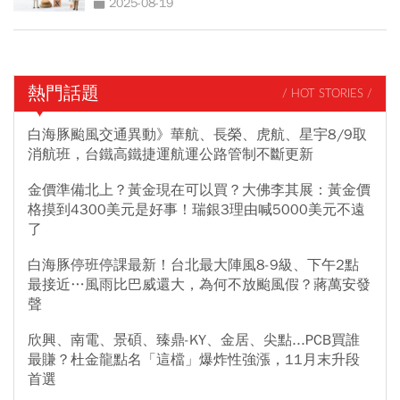
2025-08-19
熱門話題
/ HOT STORIES /
白海豚颱風交通異動》華航、長榮、虎航、星宇8/9取
消航班，台鐵高鐵捷運航運公路管制不斷更新
金價準備北上？黃金現在可以買？大佛李其展：黃金價
格摸到4300美元是好事！瑞銀3理由喊5000美元不遠
了
白海豚停班停課最新！台北最大陣風8-9級、下午2點
最接近…風雨比巴威還大，為何不放颱風假？蔣萬安發
聲
欣興、南電、景碩、臻鼎-KY、金居、尖點...PCB買誰
最賺？杜金龍點名「這檔」爆炸性強漲，11月末升段
首選