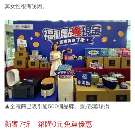
其女性很有誘因。
▲全電商已吸引逾500個品牌。圖/彭蕙珍攝
新客7折 箱購0元免運優惠