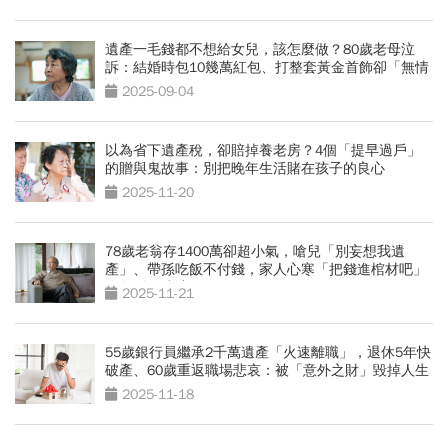
遺產一毛錢都不想給女兒，該怎麼做？80歲老母泣
訴：結婚時包10幾萬紅包、打整套黃金首飾卻「無情
斷聯10年」
2025-09-04
以為省下遺產稅，卻賠掉養老房？4個「提早過戶」
的贈與鬼故事：別把晚年生活賭在孩子的良心
2025-11-20
78歲老翁存1400萬卻超小氣，嗆兒「別妄想我遺
產」、帶孫吃飯不付錢，家人心寒「把錢進棺材吧」
晚年孤單淒涼
2025-11-21
55歲銀行員繼承2千萬遺產「火速離職」，退休5年快
破產、60歲重返職場悲哀：被「意外之財」毀掉人生
2025-11-18