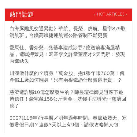
熱門話題
/ HOT ARTICLES /
白海豚颱風交通異動》華航、長榮、虎航、星宇8/9取
消航班，台鐵高鐵捷運航運公路管制不斷更新
愛馬仕、香奈兒...兆基李建成涉吞7億送前妻滿屋精
品，遭羈押禁見！宏碁李文詳當董座才2天閃辭：發現
內部缺失
川湖做什麼的？躋身「萬金股」抱1張年賺760萬！傳
產鐵工廠如何翻身「只有兩根鐵憑什麼賣這麼貴」？
慈濟遭詐騙10億怎麼發生的？陳昱瑄律師見證嚴下跪
博信任！豪宅藏158公斤黃金，洗錢手法曝光…慈濟回
應了
2027(116年)行事曆／明年過年時間、春節放幾天、寒
假暑假日期？連假3天以上有9個：請假攻略懶人包