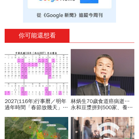
你可能還想看
2027(116年)行事曆／明年
林炳生70歲食道癌病逝…
過年時間「春節放幾天」、
永和豆漿拼到500家、養生
寒假時間暑假日期？連假3
愛運動為何罹癌？食道癌初
天以上有9個：請假懶人包
期5症狀：高危險因子是它