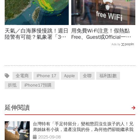
天氣／白海豚慢慢跳！週日
用免費Wi‑Fi注意！假熱點
陸警有可能？氣象署「3字
Free、Guest或Official一按
回應」...最新風雨預測，6
錢沒了，雙重驗證也可能破
Ads by
縣市達停班課標準
解：6大自保原則快看
全電商
iPhone 17
Apple
全聯
福利點數
折抵
iPhone17預購
延伸閱讀
台灣特有「手足特留分」變相懲罰沒生孩子的人！兄
弟姊妹有小孩，遺產沒我的份，為何他們卻能繼承我
遺產？
2025-09-08