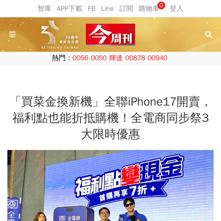
0
熱門：
0056
0050
輝達
00878
00940
「買菜金換新機」全聯iPhone17開賣，
福利點也能折抵購機！全電商同步祭3
大限時優惠