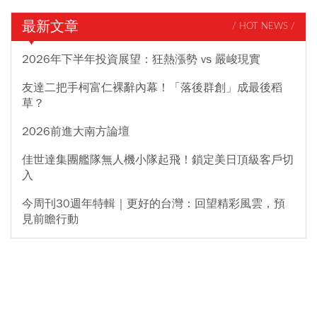
最新文章
/ HOT NEWS /
2026年下半年投資展望：狂熱漲勢 vs 嚴峻現實
友達二把手柯富仁裸辭內幕！「落後群創」成最後稻
草？
2026前進大南方論壇
佳世達集團艦隊無人機小隊起飛！鎖定美日頂級客戶切
入
今周刊30週年特輯｜更好的台灣：回望精彩風雲，預
見前瞻行動