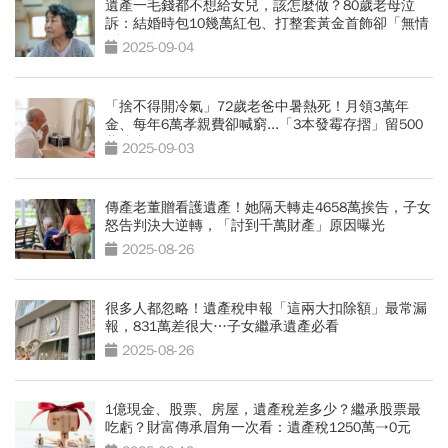
遺產一毛錢都不想給女兒，該怎麼做？80歲老母泣
訴：結婚時包10幾萬紅包、打整套黃金首飾卻「無情
斷聯10年」
2025-09-04
「捨不得開冷氣」72歲老爸中暑熱死！月領3萬年
金、每年6萬孝親費卻喊窮...「3本發霉存摺」留500
萬遺產啟示
2025-09-03
傳產老董贈看護遺產！她隔天轉走4658萬挨告，子女
怒告判決大逆轉，「討到千萬財產」原因曝光
2025-08-26
很多人都忽略！遺產稅申報「這兩大扣除額」最常漏
報，831萬差很大…子女繼承遺產必看
2025-08-26
1億現金、股票、房屋，遺產稅差多少？繼承股票最
吃虧？財富傳承眉角一次看：遺產稅1250萬→0元