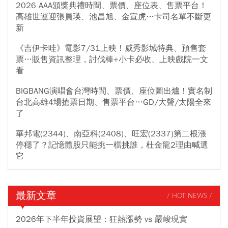
2026 AAA頒獎典禮時間、票價、座位表、售票平台！
高雄世運迎張員瑛、池昌旭、金宣虎…卡司名單不斷更
新
《吉伊卡哇》電影7/31上映！威秀影城特典、預售套
票…販售資訊整理，討伐棒+小卡必收、上映戲院一文
看
BIGBANG演唱會台灣時間、票價、座位圖出爐！實名制
台北高雄4場搶票日期、售票平台…GD/大聲/太陽全來
了
華邦電(2344)、南亞科(2408)、旺宏(2337)第二根漲
停穩了？記憶體股只能挑一檔挑誰，杜金龍2理由喊選
它
最新文章
/ HOT NEWS /
2026年下半年投資展望：狂熱漲勢 vs 嚴峻現實