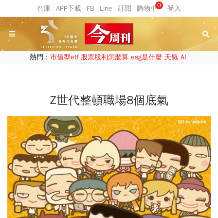
0
熱門：
市值型etf
股票股利怎麼算
esg是什麼
天氣
AI
Z世代整頓職場8個底氣