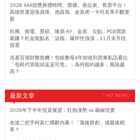
2026 AAA頒獎典禮時間、票價、座位表、售票平台！
高雄世運迎張員瑛、池昌旭、金宣虎…卡司名單不斷更
新
欣興、南電、景碩、臻鼎-KY、金居、尖點...PCB買誰
最賺？杜金龍點名「這檔」爆炸性強漲，11月末升段
首選
兆基百億財務危機！包租教母4年前收到房東私訊看出
「包租代管龍頭岌岌可危」：為何租約越多，風險越
高？
最新文章
/ HOT NEWS /
2026年下半年投資展望：狂熱漲勢 vs 嚴峻現實
友達二把手柯富仁裸辭內幕！「落後群創」成最後稻
草？