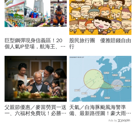
巨型鋼彈現身信義區！20
股民旅行團 優雅賠錢自由
個人氣IP登場，航海王、哥
行
吉拉、七龍珠、寶可夢…盤
點打卡熱點，活動只到這天
父親節優惠／麥當勞買一送
天氣／白海豚颱風海警準
一、六福村免費玩！必勝
備、最新路徑圖！豪大雨紫
客、肯德基、遊樂園…29
爆區、影響時間曝光，8/8
Ads by
家速食餐飲飯店好康必收
颱風假機率多大，10日報
先看