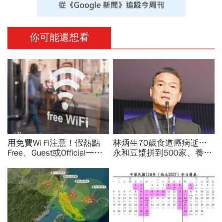
你可能還想看
用免費Wi‑Fi注意！假熱點
林炳生70歲食道癌病逝…
Free、Guest或Official一按
永和豆漿拼到500家、養生
錢沒了，雙重驗證也可能破
愛運動為何罹癌？食道癌初
解：6大自保原則快看
期5症狀：高危險因子是它