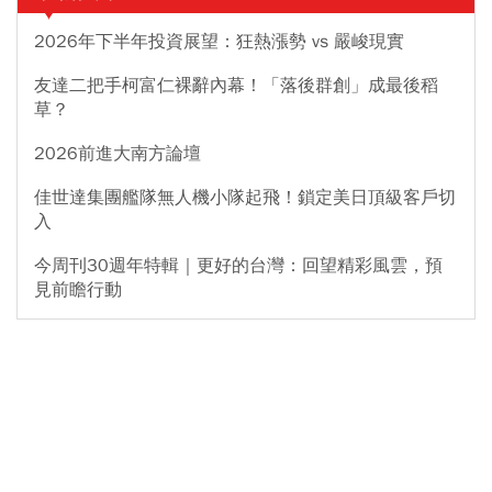
2026年下半年投資展望：狂熱漲勢 vs 嚴峻現實
友達二把手柯富仁裸辭內幕！「落後群創」成最後稻
草？
2026前進大南方論壇
佳世達集團艦隊無人機小隊起飛！鎖定美日頂級客戶切
入
今周刊30週年特輯｜更好的台灣：回望精彩風雲，預
見前瞻行動