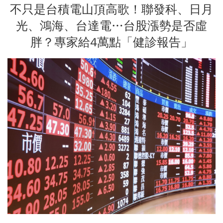
不只是台積電山頂高歌！聯發科、日月
光、鴻海、台達電…台股漲勢是否虛
胖？專家給4萬點「健診報告」