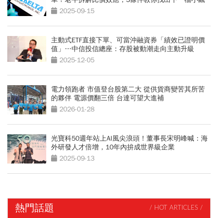
股
2025-09-15
主動式ETF直接下單、可當沖融資券「績效已證明價
值」…中信投信總座：存股被動潮走向主動升級
2025-12-05
電力領跑者 市值登台股第二大 從供貨商變苦其所苦
的夥伴 電源價翻三倍 台達可望大進補
2026-01-28
光寶科50週年站上AI風尖浪頭！董事長宋明峰喊：海
外研發人才倍增，10年內拚成世界級企業
2025-09-13
熱門話題
/ HOT ARTICLES /