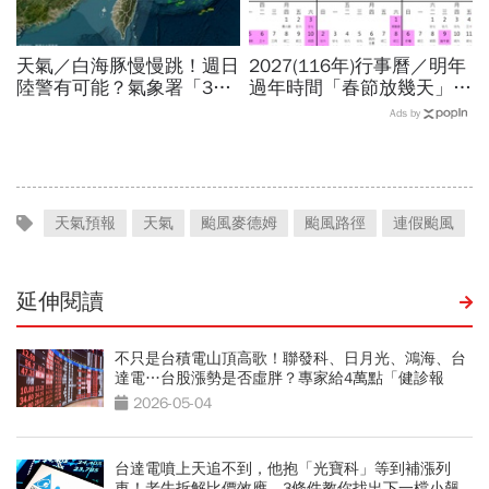
天氣／白海豚慢慢跳！週日
2027(116年)行事曆／明年
陸警有可能？氣象署「3字
過年時間「春節放幾天」、
回應」...最新風雨預測，6
寒假時間暑假日期？連假3
Ads by
縣市達停班課標準
天以上有9個：請假懶人包
天氣預報
天氣
颱風麥德姆
颱風路徑
連假颱風
延伸閱讀
不只是台積電山頂高歌！聯發科、日月光、鴻海、台
達電…台股漲勢是否虛胖？專家給4萬點「健診報
告」
2026-05-04
台達電噴上天追不到，他抱「光寶科」等到補漲列
車！老牛拆解比價效應，3條件教你找出下一檔小飆