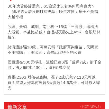
30年房貸終於還完，65歲退休夫妻為何忍痛賣房？
「55坪透天厝只剩打掃拔草」晚年才懂：房子不是越
大越幸福
欣興、景碩、威剛、南亞科…15檔「三高股」這檔法
人最愛、本益比超低！台指期夜盤先上45K，台股明開
飆？
慈濟遭詐騙10億，蔣萬安稱「政府買夠疫苗，民間就
不用採購」！謝金河：這句話說得不夠公道
國巨還在500元掙扎，這檔已連6漲「反彈7成」衝千金
股，法人喊到1430元，還有5成空間
聯電(2303)股價破底翻、漲了2成玩完？118元可以
買？展望大好為何外資3天賣超14.6萬張，可能原因曝
光
最新文章
/ HOT NEWS /